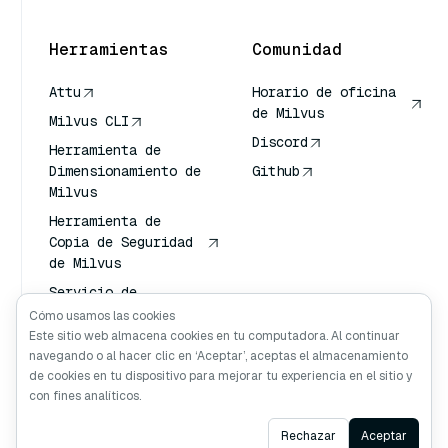
Herramientas
Comunidad
Attu
Horario de oficina
de Milvus
Milvus CLI
Discord
Herramienta de
Dimensionamiento de
Github
Milvus
Herramienta de
Copia de Seguridad
de Milvus
Servicio de
Transporte de
Cómo usamos las cookies
Vectores (VTS)
Este sitio web almacena cookies en tu computadora. Al continuar
navegando o al hacer clic en ‘Aceptar’, aceptas el almacenamiento
Buscador profundo
de cookies en tu dispositivo para mejorar tu experiencia en el sitio y
Claude Contexto
con fines analíticos.
Ask AI
Rechazar
Aceptar