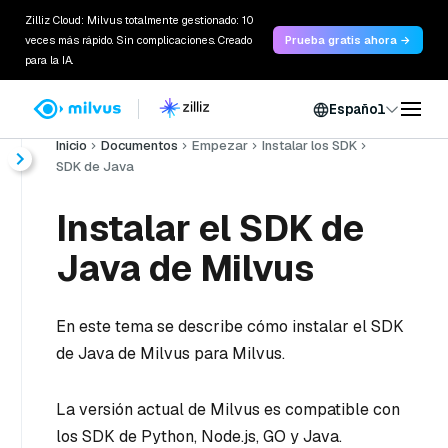
Zilliz Cloud: Milvus totalmente gestionado: 10
veces más rápido. Sin complicaciones. Creado
Prueba gratis ahora →
para la IA.
Español
Inicio
Documentos
Empezar
Instalar los SDK
SDK de Java
Instalar el SDK de
Java de Milvus
En este tema se describe cómo instalar el SDK
de Java de Milvus para Milvus.
La versión actual de Milvus es compatible con
los SDK de Python, Node.js, GO y Java.