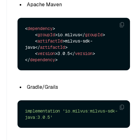
Apache Maven
<
dependency
>
<
groupId
>
io.milvus
</
groupId
>
<
artifactId
>
milvus-sdk-
java
</
artifactId
>
<
version
>
3.0.5
</
version
>
</
dependency
>
Gradle/Grails
implementation
'io.milvus:milvus-sdk-
java:3.0.5'