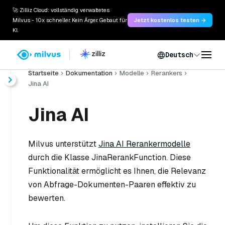
🚀 Zilliz Cloud: vollständig verwaltetes
Milvus - 10x schneller. Kein Ärger. Gebaut für
Jetzt kostenlos testen →
KI.
Deutsch
Startseite
Dokumentation
Modelle
Rerankers
Jina AI
Jina AI
Milvus unterstützt
Jina AI Rerankermodelle
durch die Klasse JinaRerankFunction. Diese
Funktionalität ermöglicht es Ihnen, die Relevanz
von Abfrage-Dokumenten-Paaren effektiv zu
bewerten.