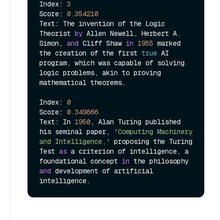
Index: 
3
Score: 
0.354210
Text: The invention of the Logic 
Theorist 
by
 Allen Newell, Herbert A. 
Simon, 
and
 Cliff Shaw 
in
1955
 marked 
the creation of the first 
true
 AI 
program, which was capable of solving 
logic problems, akin to proving 
mathematical theorems.

Index: 
0
Score: 
0.349866
Text: In 
1950
, Alan Turing published 
his seminal paper, 
'Computing Machinery 
and Intelligence,'
 proposing the Turing 
Test 
as
 a criterion of intelligence, a 
foundational concept 
in
 the philosophy 
and
 development of artificial 