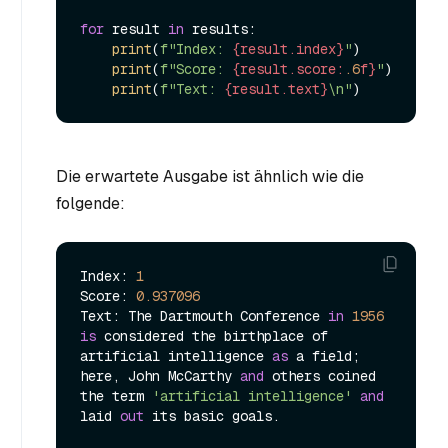
for
 result 
in
 results:

print
(
f"Index: 
{result.index}
"
)

print
(
f"Score: 
{result.score:
.6
f}
"
)

print
(
f"Text: 
{result.text}
\n"
Die erwartete Ausgabe ist ähnlich wie die
folgende:
Index: 
1
Score: 
0.937096
Text: The Dartmouth Conference 
in
1956
is
 considered the birthplace of 
artificial intelligence 
as
 a field; 
here, John McCarthy 
and
 others coined 
the term 
'artificial intelligence'
and
laid 
out
 its basic goals.
