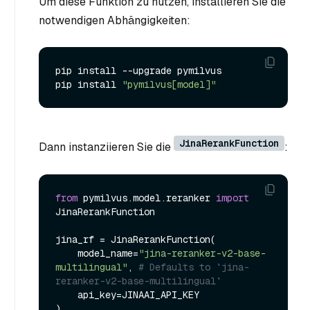
Um diese Funktion zu nutzen, installieren Sie die
notwendigen Abhängigkeiten:
pip install --upgrade pymilvus

pip install 
"pymilvus[model]"
JinaRerankFunction
Dann instanziieren Sie die
:
from
 pymilvus.model.reranker 
import
JinaRerankFunction

jina_rf = JinaRerankFunction(

    model_name=
"jina-reranker-v2-base-
multilingual"
, 
# Defaults to `jina-
reranker-v2-base-multilingual`
    api_key=JINAAI_API_KEY
