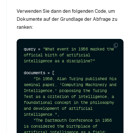
Verwenden Sie dann den folgenden Code, um
Dokumente auf der Grundlage der Abfrage zu
ranken:
query = 
"What event in 1956 marked the 
official birth of artificial 
intelligence as a discipline?"
documents = [

"In 1950, Alan Turing published his 
seminal paper, 'Computing Machinery and 
Intelligence,' proposing the Turing 
Test as a criterion of intelligence, a 
foundational concept in the philosophy 
and development of artificial 
intelligence."
,

"The Dartmouth Conference in 1956 
is considered the birthplace of 
artificial intelligence as a field; 