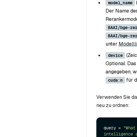
model_name
Der Name des
Rerankermode
BAAI/bge-re
BAAI/bge-re
unter
Modelll
(Zei
device
Optional. Das
angegeben, wi
für 
cuda:n
Verwenden Sie da
neu zu ordnen:
query = 
"What
intelligence 