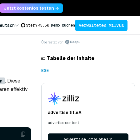
Jetzt kostenlos testen →
Verwaltetes Milvus
eutsch
Stern
45.5K
Demo buchen
Übersetzt von
Tabelle der Inhalte
BGE
. Diese
n
ren effektiv
advertise.titleA
advertise.content
advertise.ctaLabel