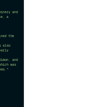
inery and 
e, a 
ned the 
 also 
arly 
imon, and 
hich was 
ems."