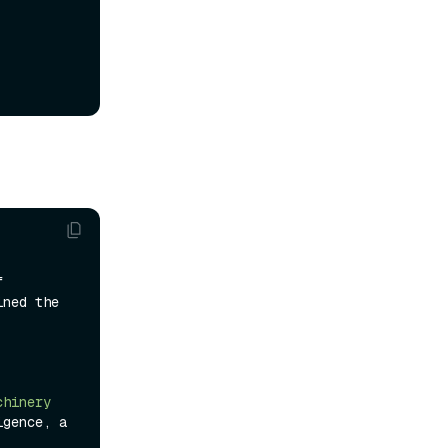
 
ned the 
hinery 
gence, a 