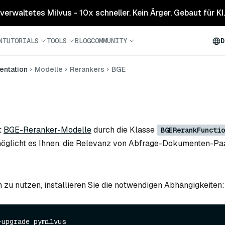
 verwaltetes Milvus - 10x schneller. Kein Ärger. Gebaut für KI.
N
TUTORIALS
TOOLS
BLOG
COMMUNITY
D
ntation
Modelle
Rerankers
BGE
t
BGE-Reranker-Modelle
durch die Klasse
BGERerankFunctio
möglicht es Ihnen, die Relevanz von Abfrage-Dokumenten-Paa
 zu nutzen, installieren Sie die notwendigen Abhängigkeiten:
upgrade pymilvus
