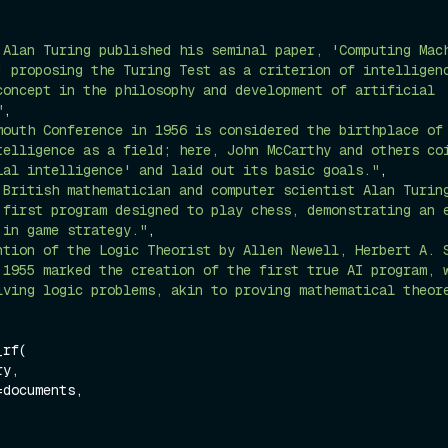
 Alan Turing published his seminal paper, 'Computing Mach
' proposing the Turing Test as a criterion of intelligenc
concept in the philosophy and development of artificial 
"
,

mouth Conference in 1956 is considered the birthplace of 
telligence as a field; here, John McCarthy and others coi
ial intelligence' and laid out its basic goals."
,

 British mathematician and computer scientist Alan Turing
 first program designed to play chess, demonstrating an e
 in game strategy."
,

ntion of the Logic Theorist by Allen Newell, Herbert A. S
 1955 marked the creation of the first true AI program, w
lving logic problems, akin to proving mathematical theor
rf(
