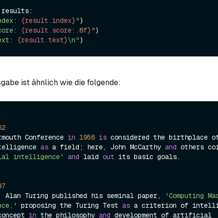
 results:

ndex: 
{result.index}
"
)

core: 
{result.score:
.6
f}
"
)

ext: 
{result.text}
\n"
gabe ist ähnlich wie die folgende:
62
tmouth Conference 
in
1956
is
 considered the birthplace of
telligence 
as
 a field; here, John McCarthy 
and
 others coi
ial intelligence'
and
 laid 
out
 its basic goals.

97
, Alan Turing published his seminal paper, 
'Computing Mac
nce,'
 proposing the Turing Test 
as
 a criterion of intelli
concept 
in
 the philosophy 
and
 development of artificial 