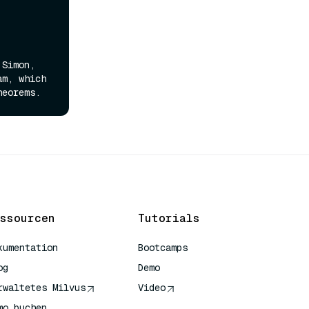
 Allen Newell, Herbert A. Simon, 
m, which 
ssourcen
Tutorials
kumentation
Bootcamps
og
Demo
rwaltetes Milvus
Video
mo buchen