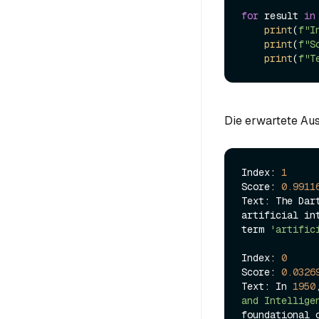
for
 result 
in
print
(
f"I
print
(
f"S
print
(
f"T
Die erwartete Aus
Index: 
1
Score: 
0.9911
Text: The Dar
artificial in
term 
'artific
Index: 
0
Score: 
0.0326
Text: In 
1950
and Intellige
foundational 