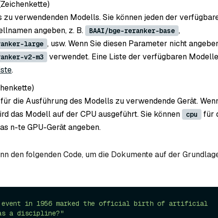
(Zeichenkette
)
 zu verwendenden Modells. Sie können jeden der verfügbar
llnamen angeben, z. B.
,
BAAI/bge-reranker-base
, usw. Wenn Sie diesen Parameter nicht angeben
ranker-large
verwendet. Eine Liste der verfügbaren Modelle
ranker-v2-m3
iste
.
chenkette
)
 für die Ausführung des Modells zu verwendende Gerät. Wenn
rd das Modell auf der CPU ausgeführt. Sie können
für 
cpu
das n-te GPU-Gerät angeben.
nn den folgenden Code, um die Dokumente auf der Grundlag
 event in 1956 marked the official birth of artificial 
as a discipline?"