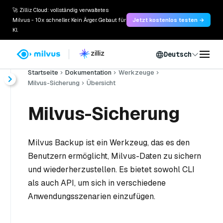
🚀 Zilliz Cloud: vollständig verwaltetes
Milvus - 10x schneller. Kein Ärger. Gebaut für
Jetzt kostenlos testen →
KI.
Deutsch
Startseite
Dokumentation
Werkzeuge
Milvus-Sicherung
Übersicht
Milvus-Sicherung
Milvus Backup ist ein Werkzeug, das es den
Benutzern ermöglicht, Milvus-Daten zu sichern
und wiederherzustellen. Es bietet sowohl CLI
als auch API, um sich in verschiedene
Anwendungsszenarien einzufügen.