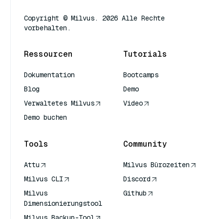
Copyright © Milvus. 2026 Alle Rechte
vorbehalten.
Ressourcen
Tutorials
Dokumentation
Bootcamps
Blog
Demo
Verwaltetes Milvus
Video
Demo buchen
Tools
Community
Attu
Milvus Bürozeiten
Milvus CLI
Discord
Milvus
Github
Dimensionierungstool
Milvus Backup-Tool