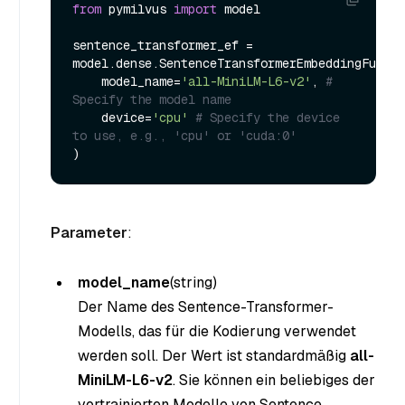
from
 pymilvus 
import
 model

sentence_transformer_ef = 
model.dense.SentenceTransformerEmbeddingFuncti
    model_name=
'all-MiniLM-L6-v2'
, 
# 
Specify the model name
    device=
'cpu'
# Specify the device 
to use, e.g., 'cpu' or 'cuda:0'
Parameter
:
model_name
(string
)
Der Name des Sentence-Transformer-
Modells, das für die Kodierung verwendet
werden soll. Der Wert ist standardmäßig
all-
MiniLM-L6-v2
. Sie können ein beliebiges der
vortrainierten Modelle von Sentence