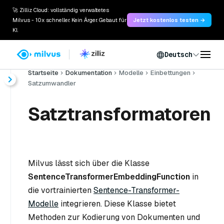
🚀 Zilliz Cloud: vollständig verwaltetes
Milvus - 10x schneller. Kein Ärger. Gebaut für
Jetzt kostenlos testen →
KI.
Deutsch
Startseite
Dokumentation
Modelle
Einbettungen
Satzumwandler
Satztransformatoren
Milvus lässt sich über die Klasse
SentenceTransformerEmbeddingFunction
in
die vortrainierten
Sentence-Transformer-
Modelle
integrieren. Diese Klasse bietet
Methoden zur Kodierung von Dokumenten und