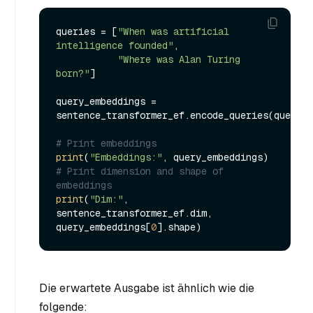
queries = [
"When was artificial 
intelligence founded"
, 

"Where was Alan Turing 
born?"
]

query_embeddings = 
sentence_transformer_ef.encode_queries(queries
# Print embeddings
print
(
"Embeddings:"
# Print dimension and shape of 
embeddings
print
(
"Dim:"
, 
sentence_transformer_ef.dim, 
query_embeddings[
0
Die erwartete Ausgabe ist ähnlich wie die
folgende: