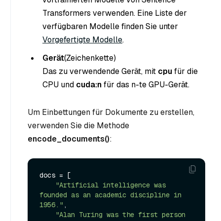
Transformers verwenden. Eine Liste der
verfügbaren Modelle finden Sie unter
Vorgefertigte Modelle
.
Gerät
(Zeichenkette
)
Das zu verwendende Gerät, mit
cpu
für die
CPU und
cuda:n
für das n-te GPU-Gerät.
Um Einbettungen für Dokumente zu erstellen,
verwenden Sie die Methode
encode_documents()
:
docs = [

"Artificial intelligence was 
founded as an academic discipline in 
1956."
,

"Alan Turing was the first person 