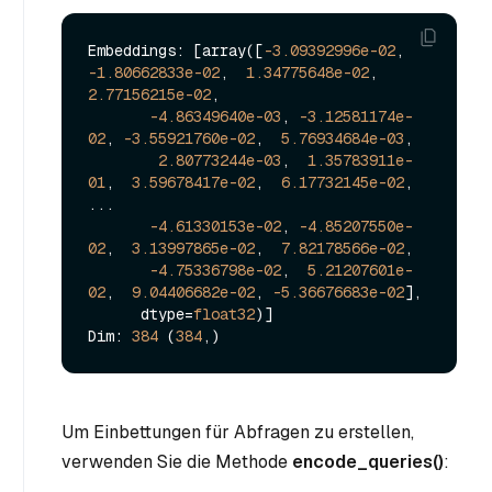
Embeddings: [array([
-3.09392996e-02
, 
-1.80662833e-02
,  
1.34775648e-02
,  
2.77156215e-02
,

-4.86349640e-03
, 
-3.12581174e-
02
, 
-3.55921760e-02
,  
5.76934684e-03
,

2.80773244e-03
,  
1.35783911e-
01
,  
3.59678417e-02
,  
6.17732145e-02
,

...

-4.61330153e-02
, 
-4.85207550e-
02
,  
3.13997865e-02
,  
7.82178566e-02
,

-4.75336798e-02
,  
5.21207601e-
02
,  
9.04406682e-02
, 
-5.36676683e-02
],

      dtype=
float32
)]

Dim: 
384
 (
384
Um Einbettungen für Abfragen zu erstellen,
verwenden Sie die Methode
encode_queries()
: