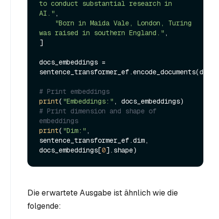
to conduct substantial research in 
AI."
,

"Born in Maida Vale, London, Turing 
was raised in southern England."
,

]

docs_embeddings = 
sentence_transformer_ef.encode_documents(docs)

# Print embeddings
print
(
"Embeddings:"
# Print dimension and shape of 
embeddings
print
(
"Dim:"
, 
sentence_transformer_ef.dim, 
docs_embeddings[
0
Die erwartete Ausgabe ist ähnlich wie die
folgende: