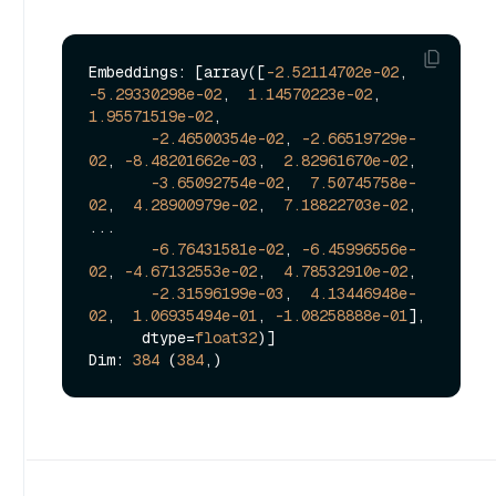
Embeddings: [array([
-2.52114702e-02
, 
-5.29330298e-02
,  
1.14570223e-02
,  
1.95571519e-02
,

-2.46500354e-02
, 
-2.66519729e-
02
, 
-8.48201662e-03
,  
2.82961670e-02
,

-3.65092754e-02
,  
7.50745758e-
02
,  
4.28900979e-02
,  
7.18822703e-02
,

...

-6.76431581e-02
, 
-6.45996556e-
02
, 
-4.67132553e-02
,  
4.78532910e-02
,

-2.31596199e-03
,  
4.13446948e-
02
,  
1.06935494e-01
, 
-1.08258888e-01
],

      dtype=
float32
)]

Dim: 
384
 (
384