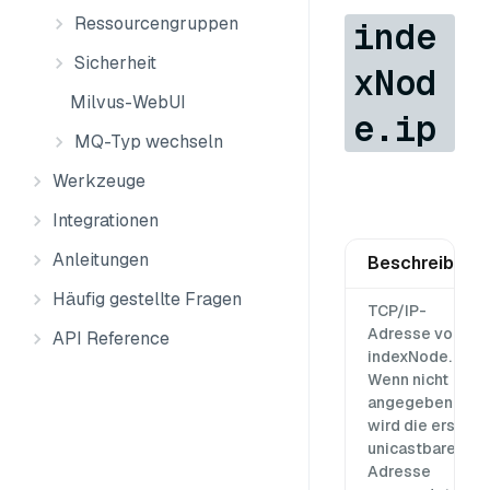
Ressourcengruppen
inde
Sicherheit
xNod
Milvus-WebUI
e.ip
MQ-Typ wechseln
Werkzeuge
Integrationen
Anleitungen
Beschreibung
Häufig gestellte Fragen
TCP/IP-
Adresse von
API Reference
indexNode.
Wenn nicht
angegeben,
wird die erste
unicastbare
Adresse