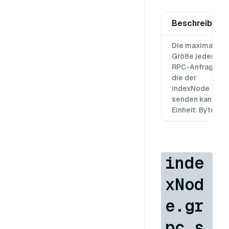
Beschreibung
Die maximale
Größe jeder
RPC-Anfrage,
die der
indexNode
senden kann,
Einheit: Byte
inde
xNod
e.gr
pc.s