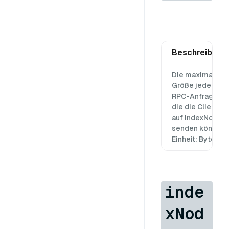
Beschreibung
Die maximale
Größe jeder
RPC-Anfrage,
die die Clients
auf indexNode
senden können,
Einheit: Byte
inde
xNod