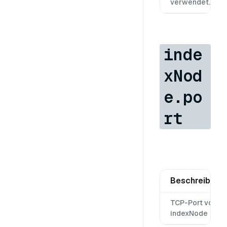
verwendet.
inde
xNod
e.po
rt
Beschreibung
TCP-Port von
indexNode