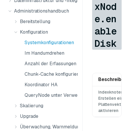
Dateninfrastruktur und -integration
xNod
Administrationshandbuch
e.en
Bereitstellung
able
Konfiguration
Disk
Systemkonfigurationen
Im Handumdrehen
Anzahl der Erfassungen begrenzen
Chunk-Cache konfigurieren
Beschreibung
Koordinator HA
Indexknoten zu
QueryNode unter Verwendung der lokalen Festpl
Erstellen eines
Plattenvektorin
Skalierung
aktivieren
Upgrade
Überwachung, Warnmeldungen und Protokolle