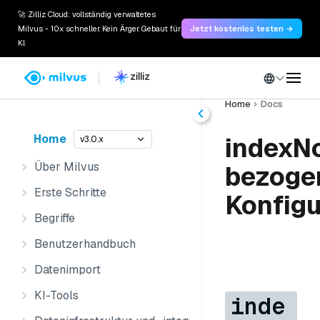
🚀 Zilliz Cloud: vollständig verwaltetes
Milvus - 10x schneller. Kein Ärger. Gebaut für
Jetzt kostenlos testen →
KI.
Home
Docs
Home
indexN
v3.0.x
Über Milvus
bezoge
Erste Schritte
Konfigu
Begriffe
Benutzerhandbuch
Datenimport
KI-Tools
inde