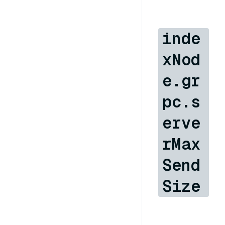
inde
xNod
e.gr
pc.s
erve
rMax
Send
Size