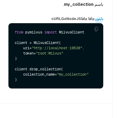
باسم
my_collection
.
بايثون
جافا جافا
NodeJS
Go
cURL
from
 pymilvus 
import
 MilvusClient

client = MilvusClient(

    uri=
"http://localhost:19530"
,

    token=
"root:Milvus"
)

client.drop_collection(

    collection_name=
"my_collection"