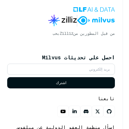
من قبل المطورين من
Zilliz
بحب
احصل على تحديثات Milvus
اشترك
تابعنا
اسأل منظمة العفو الدولية عن ميلفوس