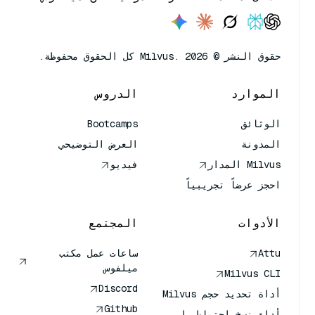
حقوق النشر © Milvus. 2026 كل الحقوق محفوظة.
الموارد
الدروس
الوثائق
Bootcamps
المدونة
العرض التوضيحي
Milvus المدار
فيديو
احجز عرضاً تجريبياً
الأدوات
المجتمع
Attu
ساعات عمل مكتب
ميلفوس
Milvus CLI
Discord
أداة تحديد حجم Milvus
Github
أداة نسخ احتياطي لـ