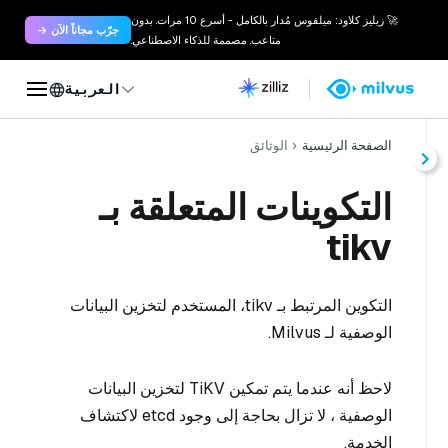
🚀 زيليز كلاود: ميلفوس مُدار بالكامل - أسرع 10 مرات. بدون
جرّب مجاناً الآن →
متاعب. مصممة للذكاء الاصطناعي.
العربية
الصفحة الرئيسية
الوثائق
التكوينات المتعلقة بـ
tikv
التكوين المرتبط بـ tikv، المستخدم لتخزين البيانات
الوصفية لـ Milvus.
لاحظ أنه عندما يتم تمكين TiKV لتخزين البيانات
الوصفية ، لا تزال بحاجة إلى وجود etcd لاكتشاف
الخدمة.