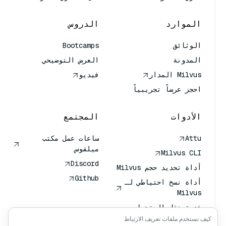
الموارد
الدروس
الوثائق
Bootcamps
المدونة
العرض التوضيحي
Milvus المدار
فيديو
احجز عرضاً تجريبياً
الأدوات
المجتمع
Attu
ساعات عمل مكتب
ميلفوس
Milvus CLI
Discord
أداة تحديد حجم Milvus
Github
أداة نسخ احتياطي لـ
Milvus
خدمة نقل المتجهات
(VTS)
كيف نستخدم ملفات تعريف الارتباط