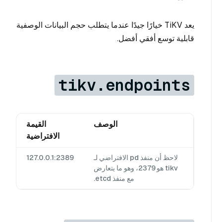
يعد TiKV خيارًا جيدًا عندما يتطلب حجم البيانات الوصفية
قابلية توسع أفقي أفضل.
tikv.endpoints
الوصف
القيمة
الافتراضية
لاحظ أن منفذ pd الافتراضي لـ
127.0.0.1:2389
tikv هو 2379، وهو ما يتعارض
مع منفذ etcd.