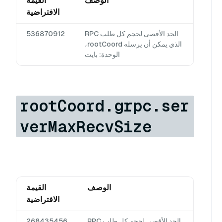
الوصف
القيمة
الافتراضية
الحد الأقصى لحجم كل طلب RPC
536870912
الذي يمكن أن يرسله rootCoord،
الوحدة: بايت
rootCoord.grpc.ser
verMaxRecvSize
الوصف
القيمة
الافتراضية
الحد الأقصى لحجم كل طلب RPC
268435456