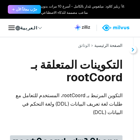
🚀 زيليز كلاود: ميلفوس مُدار بالكامل - أسرع 10 مرات. بدون
جرّب مجاناً الآن →
متاعب. مصممة للذكاء الاصطناعي.
العربية
الصفحة الرئيسية
الوثائق
التكوينات المتعلقة بـ
rootCoord
التكوين المرتبط بـ rootCoord، المستخدم للتعامل مع
طلبات لغة تعريف البيانات (DDL) ولغة التحكم في
البيانات (DCL)