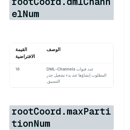
rootCoord.dmlChann
elNum
الوصف
القيمة
الافتراضية
عدد قنوات DML-Channels
16
المطلوب إنشاؤها عند بدء تشغيل جذر
التنسيق.
rootCoord.maxParti
tionNum