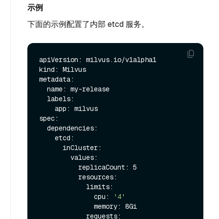
示例
下面的示例配置了内部 etcd 服务。
apiVersion: milvus.io/v1alpha1

kind: Milvus

metadata:

  name: my-release

  labels:

    app: milvus

spec:

  dependencies:

    etcd:

      inCluster:

        values:

          replicaCount: 5

          resources:

            limits: 

              cpu: 
'4'
              memory: 8Gi

            requests:
