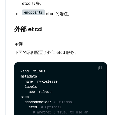
etcd 服务。
endpoints
:etcd 的端点。
外部 etcd
示例
下面的示例配置了外部 etcd 服务。
kind: Milvus

metadata:

  name: my-release

  labels:

    app: milvus

spec:

  dependencies: 
# Optional
    etcd: 
# Optional
# Whether (=true) to use an 