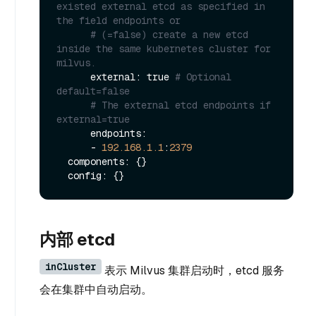
existed external etcd as specified in 
the field endpoints or 
# (=false) create a new etcd 
inside the same kubernetes cluster for 
milvus.
      external: true 
# Optional 
default=false
# The external etcd endpoints if 
external=true
      endpoints:

      - 
192.168
.1
.1
:
2379
  components: {}

内部 etcd
inCluster
表示 Milvus 集群启动时，etcd 服务
会在集群中自动启动。