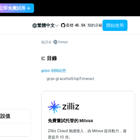
立即免費試用 →
開始使用
繁體中文
星標
45.5K
預約示範
翻譯者
目錄
grpc 相關組態
grpc.gracefulStopTimeout
預設值
免費嘗試托管的 Milvus
0
Zilliz Cloud 無縫接入，由 Milvus 提供動力，速
度提升 10 倍。