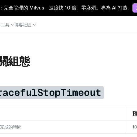
Cloud：完全管理的 Milvus - 速度快 10 倍。零麻煩。專為 AI 打造。
工具
博客
社區
相關組態
racefulStopTimeout
完成的時間
1