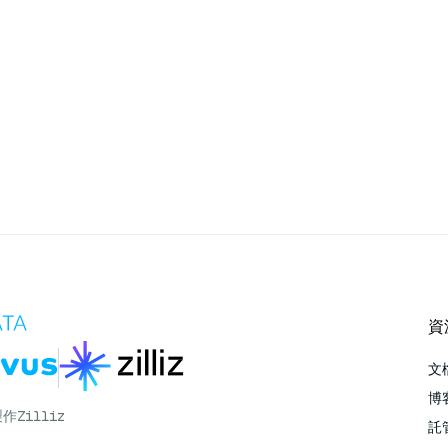
資
文
博
製作
Zilliz
託管