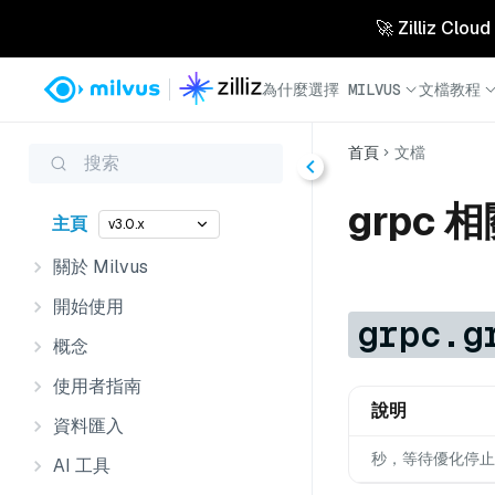
🚀 Zilliz 
為什麼選擇 MILVUS
文檔
教程
首頁
文檔
搜索
grpc 
主頁
v3.0.x
關於 Milvus
開始使用
grpc.g
概念
使用者指南
說明
資料匯入
秒，等待優化停止
AI 工具