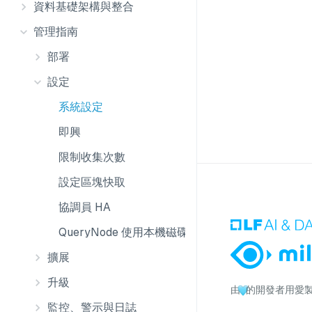
資料基礎架構與整合
管理指南
部署
設定
系統設定
即興
限制收集次數
設定區塊快取
協調員 HA
QueryNode 使用本機磁碟
擴展
升級
由
的開發者用愛
監控、警示與日誌