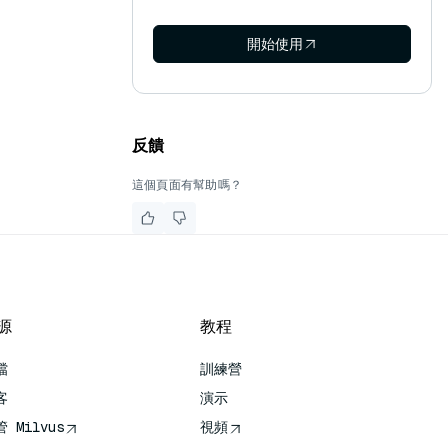
開始使用
反饋
這個頁面有幫助嗎？
源
教程
檔
訓練營
客
演示
 Milvus
視頻