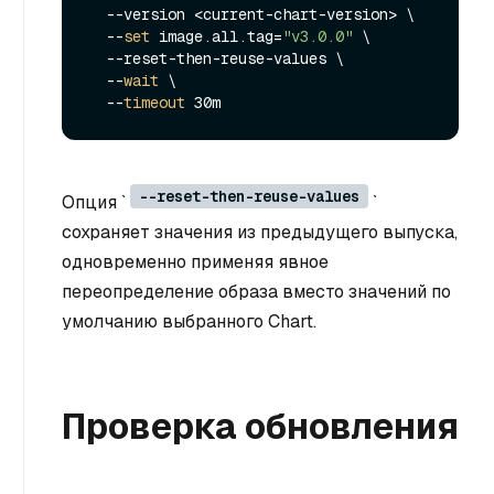
  --version <current-chart-version> \

  --
set
 image.all.tag=
"v3.0.0"
 \

  --reset-then-reuse-values \

  --
wait
 \

  --
timeout
--reset-then-reuse-values
Опция `
`
сохраняет значения из предыдущего выпуска,
одновременно применяя явное
переопределение образа вместо значений по
умолчанию выбранного Chart.
Проверка обновления