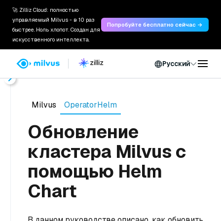
🚀 Zilliz Cloud: полностью
управляемый Milvus - в 10 раз
Попробуйте бесплатно сейчас →
быстрее. Ноль хлопот. Создан для
искусственного интеллекта.
Русский
Главная
Документы
Milvus
OperatorHelm
Обновление
кластера Milvus с
помощью Helm
Chart
В данном руководстве описано, как обновить