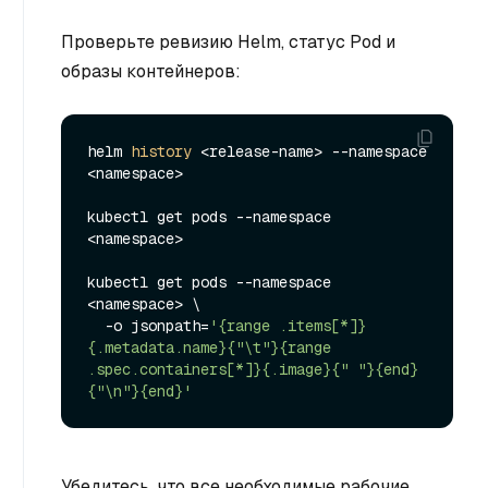
Проверьте ревизию Helm, статус Pod и
образы контейнеров:
helm 
history
 <release-name> --namespace 
<namespace>

kubectl get pods --namespace 
<namespace>

kubectl get pods --namespace 
<namespace> \

  -o jsonpath=
'{range .items[*]}
{.metadata.name}{"\t"}{range 
.spec.containers[*]}{.image}{" "}{end}
{"\n"}{end}'
Убедитесь, что все необходимые рабочие