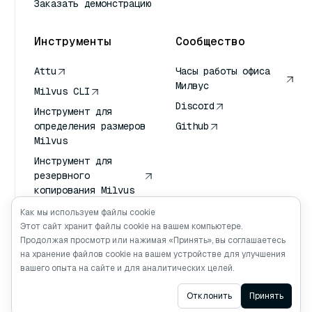
Заказать демонстрацию
Инструменты
Сообщество
Attu
Часы работы офиса
Милвус
Milvus CLI
Discord
Инструмент для
определения размеров
Github
Milvus
Инструмент для
резервного
копирования Milvus
Сервис передачи
Как мы используем файлы cookie
векторов (VTS)
Этот сайт хранит файлы cookie на вашем компьютере.
Продолжая просмотр или нажимая «Принять», вы соглашаетесь
Глубокий искатель
на хранение файлов cookie на вашем устройстве для улучшения
Клод Контекст
вашего опыта на сайте и для аналитических целей.
Ask AI
Отклонить
Принять