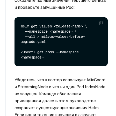
Сохраните полные значения текущего релиза
и проверьте запущенные Pod:
helm get values <release-name> \

  --namespace <namespace> \

  --all > milvus-values-before-
upgrade.yaml

kubectl get pods --namespace 
Убедитесь, что кластер использует MixCoord
и StreamingNode и что ни один Pod IndexNode
не запущен. Команда обновления,
приведенная далее в этом руководстве,
сохраняет существующие значения Helm.
Если ваши текущие значения включают