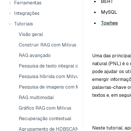
BERT
Ferramentas
MySQL
Integrações
Towhee
Tutoriais
Visão geral
Construir RAG com Milvus
RAG avançado
Uma das principa
natural (PNL) é o
Pesquisa de texto integral com Milvus
pode ajudar os ut
Pesquisa híbrida com Milvus
emergir informaçõ
Pesquisa de imagens com Milvus
palavras-chave ou
textos e, em segu
RAG multimodal
Gráfico RAG com Milvus
Recuperação contextual
Neste tutorial, ap
Agrupamento de HDBSCAN