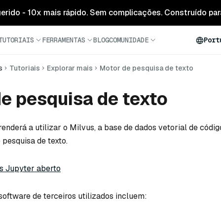
 gerido - 10x mais rápido. Sem complicações. Construído para
TUTORIAIS
FERRAMENTAS
BLOG
COMUNIDADE
Port
s
Tutoriais
Explorar mais
Motor de pesquisa de texto
e pesquisa de texto
renderá a utilizar o Milvus, a base de dados vetorial de códig
 pesquisa de texto.
s Jupyter aberto
oftware de terceiros utilizados incluem: