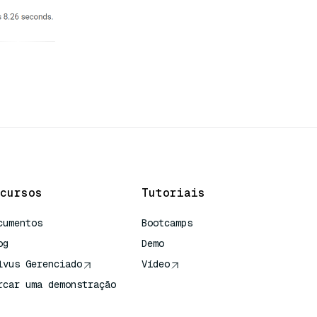
cursos
Tutoriais
cumentos
Bootcamps
og
Demo
lvus Gerenciado
Vídeo
rcar uma demonstração