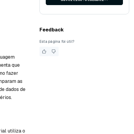
Feedback
Esta página foi útil?
nguagem
menta que
mo fazer
omparam as
de dados de
érios.
al utiliza o