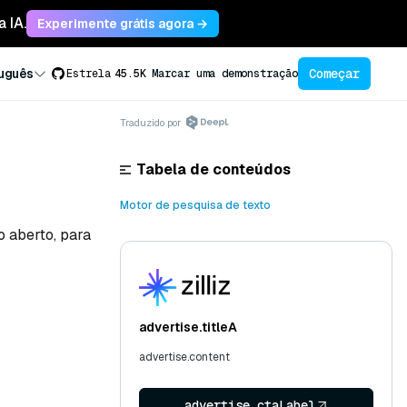
 IA.
Experimente grátis agora →
Começar
uguês
Estrela
45.5K
Marcar uma demonstração
Traduzido por
Tabela de conteúdos
Motor de pesquisa de texto
o aberto, para
advertise.titleA
advertise.content
advertise.ctaLabel