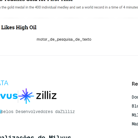
motor_de_pesquisa_de_texto
Re
Do
Bl
pelos Desenvolvedores da
Zilliz
Mi
Ma
ualizações do Milvus