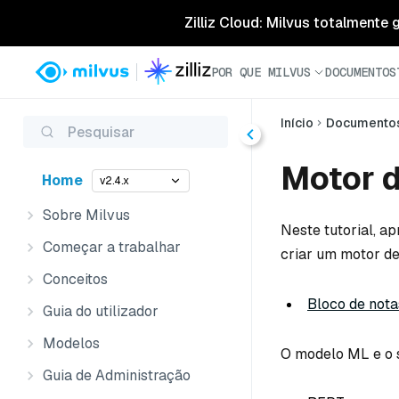
Zilliz Cloud: Milvus totalmente
POR QUE MILVUS
DOCUMENTOS
Início
Documento
Pesquisar
Motor d
Home
v2.4.x
Sobre Milvus
Neste tutorial, ap
Começar a trabalhar
criar um motor de
Conceitos
Bloco de nota
Guia do utilizador
Modelos
O modelo ML e o s
Guia de Administração