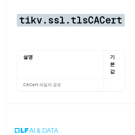
tikv.ssl.tlsCACert
설명
기
본
값
CACert 파일의 경로