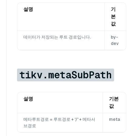
설명
기
본
값
데이터가 저장되는 루트 경로입니다.
by-
dev
tikv.metaSubPath
설명
기본
값
메타루트경로 = 루트경로 + '/' + 메타서
meta
브경로