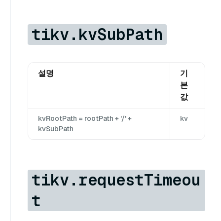
tikv.kvSubPath
설명
기
본
값
kvRootPath = rootPath + '/' +
kv
kvSubPath
tikv.requestTimeou
t