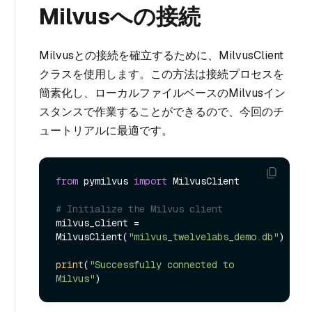
Milvusへの接続
Milvusとの接続を確立するために、MilvusClient
クラスを使用します。この方法は接続プロセスを
簡素化し、ローカルファイルベースのMilvusイン
スタンスで作業することができるので、今回のチ
ュートリアルに最適です。
from
 pymilvus 
import
 MilvusClient

# Initialize the Milvus client
milvus_client = 
MilvusClient(
"milvus_twelvelabs_demo.db"
)

print
(
"Successfully connected to 
Milvus"