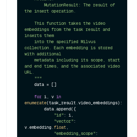
        MutationResult: The result of 
the insert operation.

    This function takes the video 
embeddings from the task result and 
inserts them

    into the specified Milvus 
collection. Each embedding is stored 
with additional

    metadata including its scope, start 
and end times, and the associated video 
URL.

    """
    data = []

for
 i, v 
in
enumerate
(task_result.video_embeddings):

        data.append({

"id"
: i,

"vector"
: 
v.embedding.
float
,

"embedding_scope"
: 