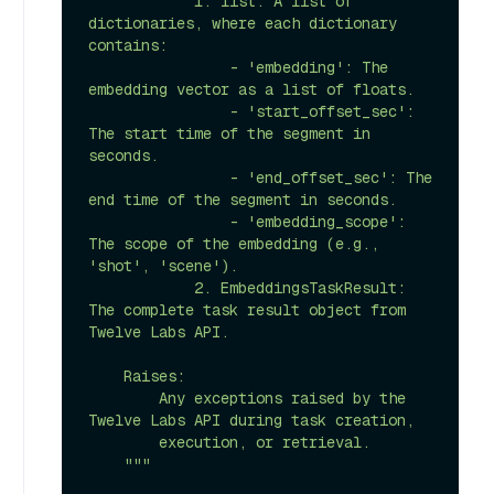
            1. list: A list of 
dictionaries, where each dictionary 
contains:

                - 'embedding': The 
embedding vector as a list of floats.

                - 'start_offset_sec': 
The start time of the segment in 
seconds.

                - 'end_offset_sec': The 
end time of the segment in seconds.

                - 'embedding_scope': 
The scope of the embedding (e.g., 
'shot', 'scene').

            2. EmbeddingsTaskResult: 
The complete task result object from 
Twelve Labs API.

    Raises:

        Any exceptions raised by the 
Twelve Labs API during task creation,

        execution, or retrieval.

    """