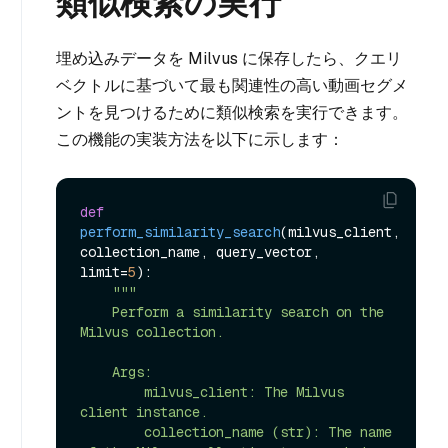
類似検索の実行
埋め込みデータを Milvus に保存したら、クエリ
ベクトルに基づいて最も関連性の高い動画セグメ
ントを見つけるために類似検索を実行できます。
この機能の実装方法を以下に示します：
def
perform_similarity_search
(
milvus_client, 
collection_name, query_vector, 
limit=
5
):

"""

    Perform a similarity search on the 
Milvus collection.

    Args:

        milvus_client: The Milvus 
client instance.

        collection_name (str): The name 