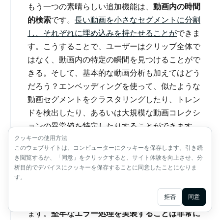
もう一つの素晴らしい追加機能は、
動画内の時間
的検索
です。
長い動画を小さなセグメントに分割
し、それぞれに埋め込みを持たせることが
できま
す。こうすることで、ユーザーはクリップ全体で
はなく、動画内の特定の瞬間を見つけることがで
きる。そして、基本的な動画分析も加えてはどう
だろう？エンベッディングを使って、似たような
動画セグメントをクラスタリングしたり、トレン
ドを検出したり、あるいは大規模な動画コレクシ
ョンの異常値を特定したりすることができます。
クッキーの使用方法
このウェブサイトは、コンピューターにクッキーを保存します。引き続
き閲覧するか、「同意」をクリックすると、サイト体験を向上させ、分
エラー処理とログ
析目的でデバイスにクッキーを保存することに同意したことになりま
す。
Ask AI
拒否
同意
率直に言って、物事はうまくいかないことがあり
ます。
堅牢なエラー処理を実装することは非常に