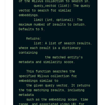
of the Milvus collection to search in.

        query_vector (list): The query 
vector to search for similar 
embeddings.

        limit (int, optional): The 
maximum number of results to return. 
Defaults to 5.

    Returns:

        list: A list of search results, 
where each result is a dictionary 
containing

              the matched entity's 
metadata and similarity score.

    This function searches the 
specified Milvus collection for 
embeddings similar to

    the given query vector. It returns 
the top matching results, including 
metadata

    such as the embedding scope, time 
range, and associated video URL for 