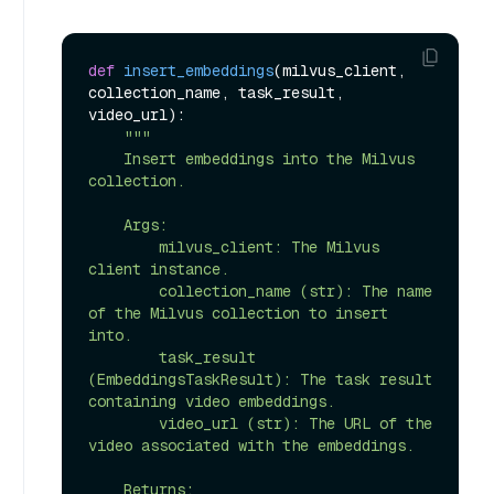
def
insert_embeddings
(
milvus_client, 
collection_name, task_result, 
video_url
):

"""

    Insert embeddings into the Milvus 
collection.

    Args:

        milvus_client: The Milvus 
client instance.

        collection_name (str): The name 
of the Milvus collection to insert 
into.

        task_result 
(EmbeddingsTaskResult): The task result 
containing video embeddings.

        video_url (str): The URL of the 
video associated with the embeddings.

    Returns:
