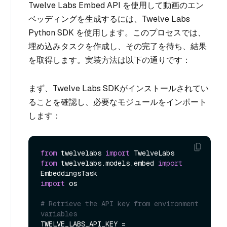
Twelve Labs Embed API を使用して動画のエン
ベッディングを生成するには、Twelve Labs
Python SDK を使用します。このプロセスでは、
埋め込みタスクを作成し、その完了を待ち、結果
を取得します。実装方法は以下の通りです：
まず、Twelve Labs SDKがインストールされてい
ることを確認し、必要なモジュールをインポート
します：
from
 twelvelabs 
import
from
 twelvelabs.models.embed 
import
import
 os

# Retrieve the API key from environment 
variables
TWELVE_LABS_API_KEY = 