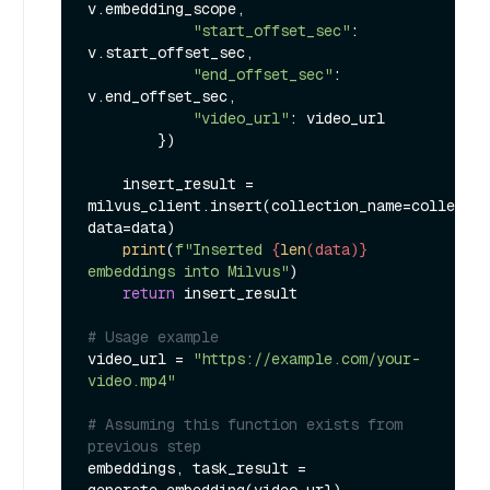
v.embedding_scope,

"start_offset_sec"
: 
v.start_offset_sec,

"end_offset_sec"
: 
v.end_offset_sec,

"video_url"
: video_url

        })

    insert_result = 
milvus_client.insert(collection_name=collectio
data=data)

print
(
f"Inserted 
{
len
(data)}
embeddings into Milvus"
)

return
 insert_result

# Usage example
video_url = 
"https://example.com/your-
video.mp4"
# Assuming this function exists from 
previous step
embeddings, task_result = 
generate_embedding(video_url)
