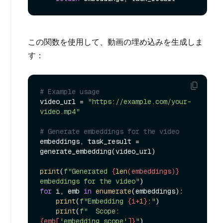
この関数を使用して、動画の埋め込みを生成しま
す：
# Example usage
video_url = 
"https://example.com/your-
video.mp4"
# Generate embeddings for the video
embeddings, task_result = 
generate_embedding(video_url)

print
(
f"Generated 
{
len
(embeddings)}
embeddings for the video"
for
 i, emb 
in
enumerate
(embeddings):

print
(
f"Embedding 
{i+
1
}
:"
)

print
(
f"  Scope: 
{emb[
'embedding_scope'
]}
"
)
