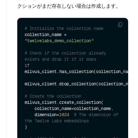
クションがまだ存在しない場合は作成します。
# Initialize the collection name
collection_name = 
"twelvelabs_demo_collection"
# Check if the collection already 
exists and drop it if it does
if
milvus_client.has_collection(collection_name=c
milvus_client.drop_collection(collection_name=
# Create the collection
milvus_client.create_collection(

    collection_name=collection_name,

    dimension=
1024
# The dimension of 
the Twelve Labs embeddings
)
