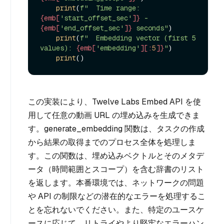
print
(
f"  Time range: 
{emb[
'start_offset_sec'
]}
 - 
{emb[
'end_offset_sec'
]}
 seconds"
)

print
(
f"  Embedding vector (first 5 
values): 
{emb[
'embedding'
][:
5
]}
"
)

print
この実装により、Twelve Labs Embed API を使
用して任意の動画 URL の埋め込みを生成できま
す。generate_embedding 関数は、タスクの作成
から結果の取得までのプロセス全体を処理しま
す。この関数は、埋め込みベクトルとそのメタデ
ータ（時間範囲とスコープ）を含む辞書のリスト
を返します。本番環境では、ネットワークの問題
や API の制限などの潜在的なエラーを処理するこ
とを忘れないでください。また、特定のユースケ
ースに応じて、リトライやより堅牢なエラーハン