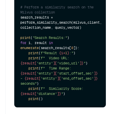
# Perform a similarity search on the 
Milvus collection
search_results = 
perform_similarity_search(milvus_client, 
collection_name, query_vector)

print
(
"Search Results:"
for
 i, result 
in
enumerate
(search_results[
0
]):

print
(
f"Result 
{i+
1
}
:"
)

print
(
f"  Video URL: 
{result[
'entity'
][
'video_url'
]}
"
)

print
(
f"  Time Range: 
{result[
'entity'
][
'start_offset_sec'
]}
- 
{result[
'entity'
][
'end_offset_sec'
]}
seconds"
)

print
(
f"  Similarity Score: 
{result[
'distance'
]}
"
)

print