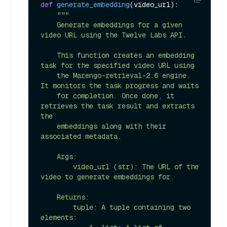
def
generate_embedding
(
video_url
):

"""

    Generate embeddings for a given 
video URL using the Twelve Labs API.

    This function creates an embedding 
task for the specified video URL using

    the Marengo-retrieval-2.6 engine. 
It monitors the task progress and waits

    for completion. Once done, it 
retrieves the task result and extracts 
the

    embeddings along with their 
associated metadata.

    Args:

        video_url (str): The URL of the 
video to generate embeddings for.

    Returns:

        tuple: A tuple containing two 
elements:
