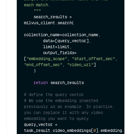
each match.

    """
    search_results = 
milvus_client.search(

collection_name=collection_name,

        data=[query_vector],

        limit=limit,

        output_fields=
[
"embedding_scope"
, 
"start_offset_sec"
, 
"end_offset_sec"
, 
"video_url"
]

    )

return
 search_results

# define the query vector
# We use the embedding inserted 
previously as an example. In practice, 
you can replace it with any video 
embedding you want to query.
query_vector = 
task_result.video_embeddings[
0
].embedding.
floa