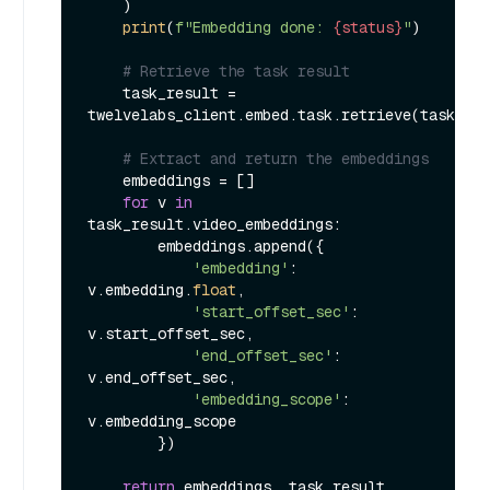
    )

print
(
f"Embedding done: 
{status}
"
)

# Retrieve the task result
    task_result = 
twelvelabs_client.embed.task.retrieve(task.
id
)

# Extract and return the embeddings
    embeddings = []

for
 v 
in
task_result.video_embeddings:

        embeddings.append({

'embedding'
: 
v.embedding.
float
,

'start_offset_sec'
: 
v.start_offset_sec,

'end_offset_sec'
: 
v.end_offset_sec,

'embedding_scope'
: 
v.embedding_scope

        })

return