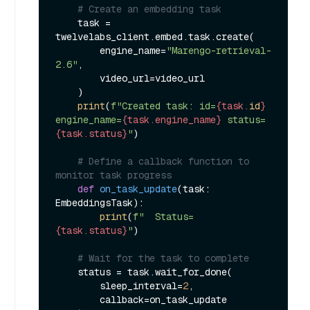
# Create an embedding task
    task = 
twelvelabs_client.embed.task.create(

        engine_name=
"Marengo-retrieval-
2.6"
,

        video_url=video_url

    )

print
(
f"Created task: id=
{task.
id
}
engine_name=
{task.engine_name}
 status=
{task.status}
"
)

# Define a callback function to 
monitor task progress
def
on_task_update
(
task: 
EmbeddingsTask
):

print
(
f"  Status=
{task.status}
"
)

# Wait for the task to complete
    status = task.wait_for_done(

        sleep_interval=
2
,

        callback=on_task_update
