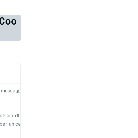
Coo
Valore
predefinito
i messaggi
rootcoord-
dml
otCoordDml}.
per un certo