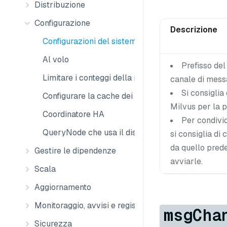
Distribuzione
Configurazione
Descrizione
Configurazioni del sistema
Al volo
Prefisso de
Limitare i conteggi della raccolta
canale di mess
Si consiglia
Configurare la cache dei chunk
Milvus per la p
Coordinatore HA
Per condivid
QueryNode che usa il disco locale
si consiglia d
da quello prede
Gestire le dipendenze
avviarle.
Scala
Aggiornamento
Monitoraggio, avvisi e registri
msgCha
Sicurezza