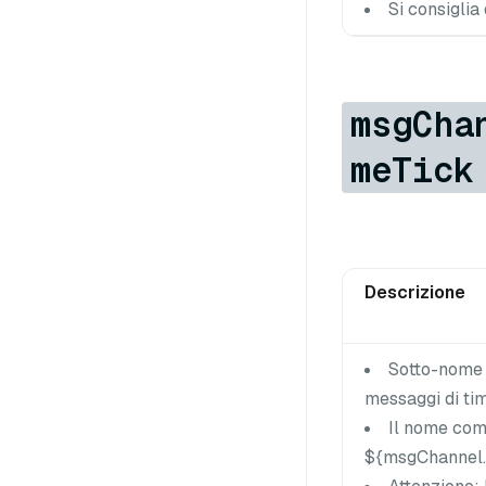
Si consiglia
msgCha
meTick
Descrizione
Sotto-nome p
messaggi di tim
Il nome com
${msgChannel.