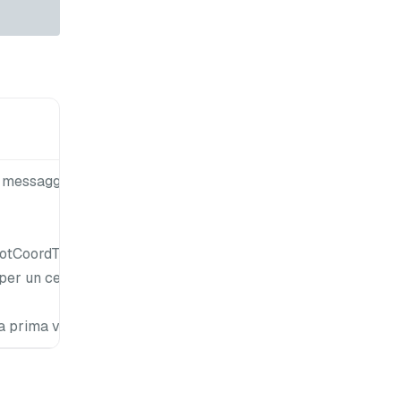
Valore
predefinito
i messaggi di time
rootcoord-
timetick
otCoordTimeTick}.
per un certo
a prima volta.