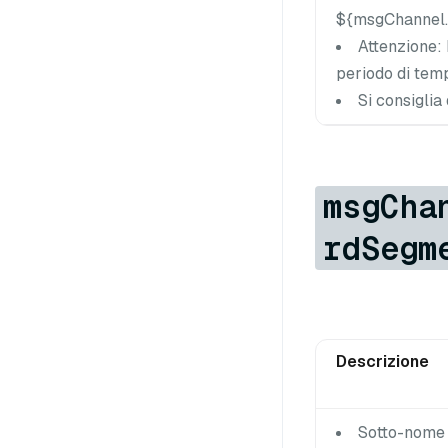
${msgChannel.
Attenzione: 
periodo di temp
Si consiglia
msgCha
rdSegm
Descrizione
Sotto-nome p