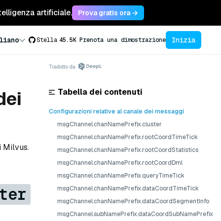
lligenza artificiale.
Prova gratis ora →
Inizia
liano
Stella
45.5K
Prenota una dimostrazione
Tradotto da
Tabella dei contenuti
dei
Configurazioni relative al canale dei messaggi
msgChannel.chanNamePrefix.cluster
msgChannel.chanNamePrefix.rootCoordTimeTick
i Milvus.
msgChannel.chanNamePrefix.rootCoordStatistics
msgChannel.chanNamePrefix.rootCoordDml
msgChannel.chanNamePrefix.queryTimeTick
ter
msgChannel.chanNamePrefix.dataCoordTimeTick
msgChannel.chanNamePrefix.dataCoordSegmentInfo
msgChannel.subNamePrefix.dataCoordSubNamePrefix