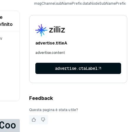
msgChannel.subNamePrefix.dataNodeSubNamePrefix
re
finito
v
advertise.titleA
advertise.content
advertise.ctaLabel
Feedback
Questa pagina è stata utile?
Coo