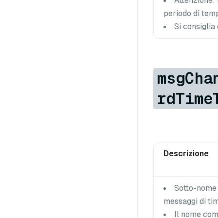
Attenzione: 
periodo di temp
Si consiglia
msgCha
rdTime
Descrizione
Sotto-nome p
messaggi di tim
Il nome com