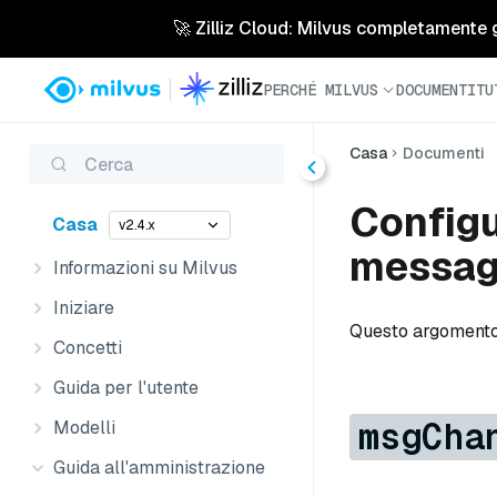
🚀 Zilliz Cloud: Milvus completamente ges
PERCHÉ MILVUS
DOCUMENTI
TU
Casa
Documenti
Cerca
Configu
Casa
v2.4.x
messag
Informazioni su Milvus
Iniziare
Questo argomento i
Concetti
Guida per l'utente
msgCha
Modelli
Guida all'amministrazione