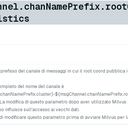
nnel.chanNamePrefix.root
istics
refisso del canale di messaggi in cui il root coord pubblica 
completo del nome del canale è
chanNamePrefix.cluster}-${msgChannel.chanNamePrefix.root
La modifica di questo parametro dopo aver utilizzato Milvus 
o influisce sull'accesso ai vecchi dati.
 di modificare questo parametro prima di avviare Milvus per l