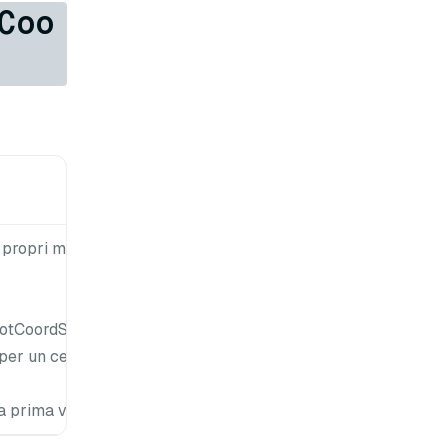
Coo
Valore
predefinito
i propri messaggi
statistiche
di rootcoord
CoordStatistics}.
per un certo
a prima volta.