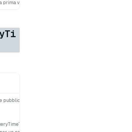
a prima volta.
yTi
Valore
predefinito
e pubblica i
queryTimeTick
eryTimeTick}.