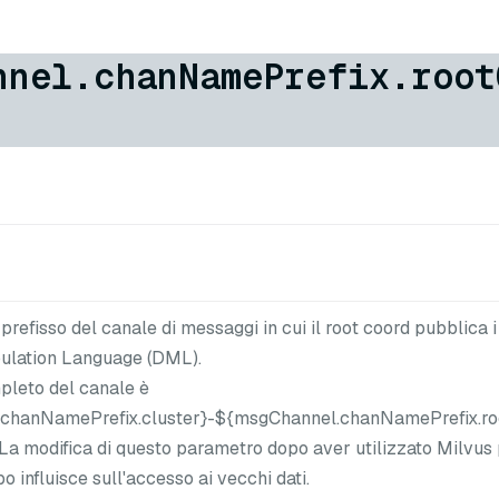
nnel.chanNamePrefix.root
refisso del canale di messaggi in cui il root coord pubblica 
ulation Language (DML).
pleto del canale è
chanNamePrefix.cluster}-${msgChannel.chanNamePrefix.ro
La modifica di questo parametro dopo aver utilizzato Milvus 
o influisce sull'accesso ai vecchi dati.