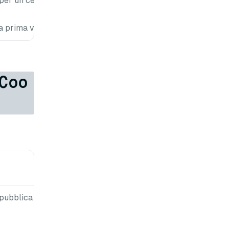
per un certo
a prima volta.
Coo
Valore
predefinito
 pubblica i
canale
datacoord-
timetick