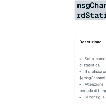
msgCha
rdStat
Descrizione
Sotto-nome p
di statistica.
Il prefisso 
${msgChannel.
Attenzione: 
periodo di temp
Si consiglia