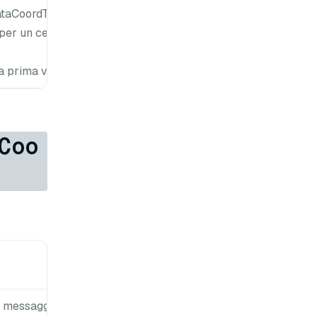
taCoordTimeTick}.
per un certo
a prima volta.
Coo
Valore
predefinito
i messaggi di
segmento-