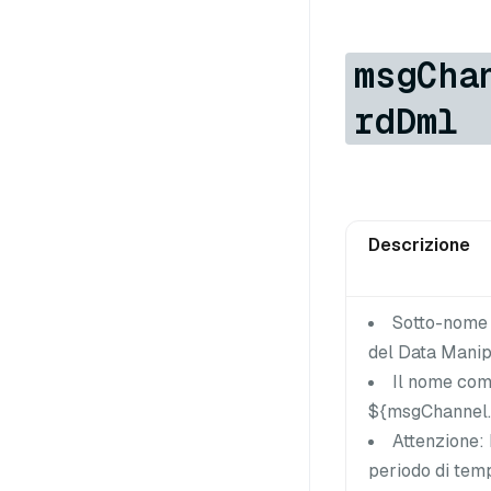
msgCha
rdDml
Descrizione
Sotto-nome p
del Data Manip
Il nome com
${msgChannel.
Attenzione: 
periodo di temp