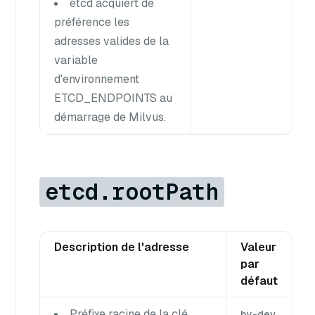
etcd acquiert de
préférence les
adresses valides de la
variable
d'environnement
ETCD_ENDPOINTS au
démarrage de Milvus.
etcd.rootPath
Description de l'adresse
Valeur
par
défaut
Préfixe racine de la clé
by-dev