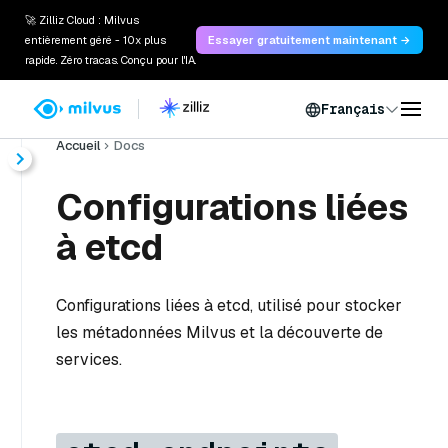
🚀 Zilliz Cloud : Milvus
entièrement géré - 10x plus
Essayer gratuitement maintenant →
rapide. Zéro tracas. Conçu pour l'IA.
Français
Accueil
Docs
Configurations liées
à etcd
Configurations liées à etcd, utilisé pour stocker
les métadonnées Milvus et la découverte de
services.