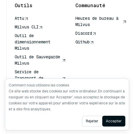
Outils
Communauté
Attu
Heures de bureau à
Milvus
Milvus CLI
Discord
Outil de
dimensionnement
Github
Milvus
Outil de Sauvegarde
Milvus
Service de
Transport de
Vecteurs (VTS)
Comment nous utilisons les cookies
Ce site web stocke des cookies sur votre ordinateur. En continuant à
Chercheur en
naviguer ou en cliquant sur 'Accepter', vous acceptez le stockage de
profondeur
cookies sur votre appareil pour améliorer votre expérience sur le site
Claude Contexte
et à des fins analytiques.
Ask AI
Rejeter
Accepter