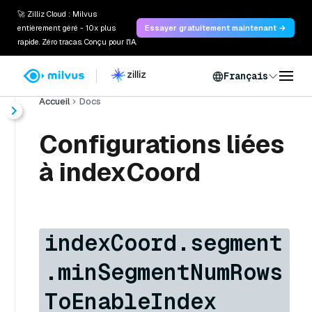
🚀 Zilliz Cloud : Milvus
entièrement géré - 10x plus
Essayer gratuitement maintenant →
rapide. Zéro tracas. Conçu pour l'IA.
Français
Accueil
Docs
Configurations liées
à indexCoord
indexCoord.segment
.minSegmentNumRows
ToEnableIndex