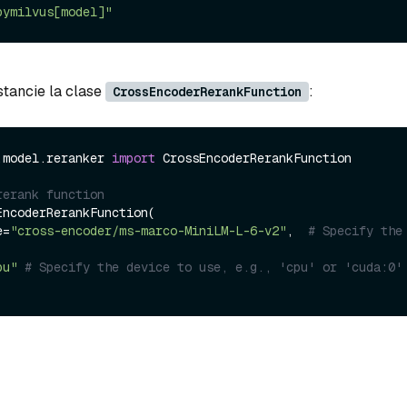
pymilvus[model]"
stancie la clase
:
CrossEncoderRerankFunction
.model.reranker 
import
 CrossEncoderRerankFunction

rerank function
ncoderRerankFunction(

e=
"cross-encoder/ms-marco-MiniLM-L-6-v2"
,  
# Specify the 
pu"
# Specify the device to use, e.g., 'cpu' or 'cuda:0'