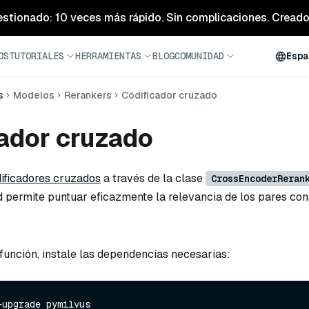
estionado: 10 veces más rápido. Sin complicaciones. Creado 
OS
TUTORIALES
HERRAMIENTAS
BLOG
COMUNIDAD
Espa
s
Modelos
Rerankers
Codificador cruzado
ador cruzado
ificadores cruzados
a través de la clase
CrossEncoderReran
d permite puntuar eficazmente la relevancia de los pares con
 función, instale las dependencias necesarias:
upgrade pymilvus
