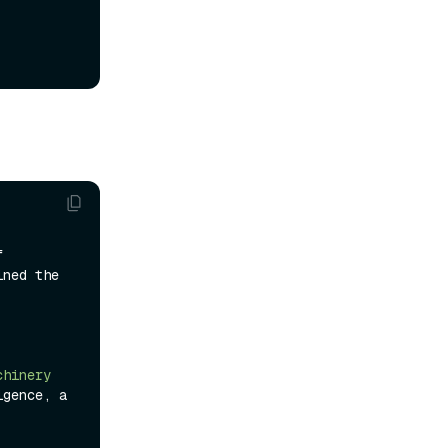
 
ned the 
hinery 
gence, a 