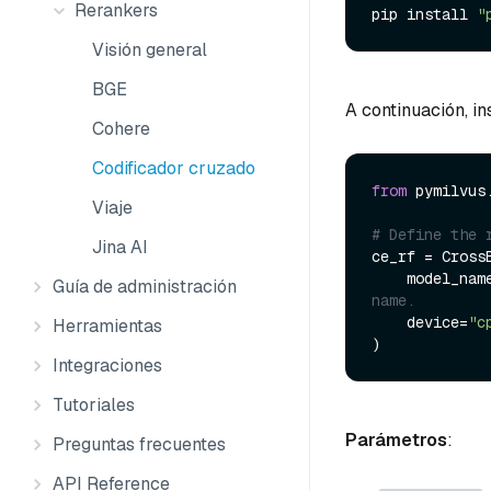
Rerankers
pip install 
"
Visión general
BGE
A continuación, in
Cohere
Codificador cruzado
from
 pymilvus
Viaje
# Define the 
Jina AI
ce_rf = CrossE
    model_nam
Guía de administración
name.
    device=
"c
Herramientas
Integraciones
Tutoriales
Parámetros
:
Preguntas frecuentes
API Reference