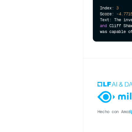
Index: 
3
Score: 
-4.771
Text: The inv
and
 Cliff Sha
Hecho con Amor