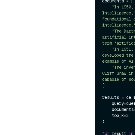
documents = [

"In 1950,
Intelligence,
foundational 
intelligence.
"The Dart
artificial in
term 'artific
"In 1951,
developed the
example of AI
"The inve
Cliff Shaw in
capable of so
]

results = ce_r
    query=query,

    documents=documents,

    top_k=
3
,

)

for
 result 
in