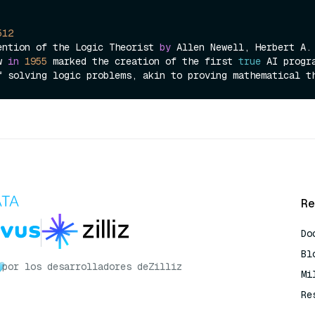
512
ention of the Logic Theorist 
by
w 
in
1955
 marked the creation of the first 
true
 AI progra
Re
Do
Bl
por los desarrolladores de
Zilliz
Mi
Re