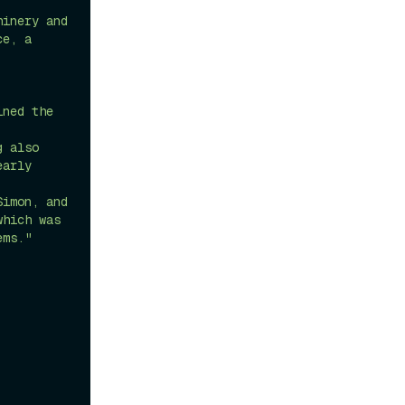
inery and 
e, a 
ned the 
 also 
arly 
imon, and 
hich was 
ems."