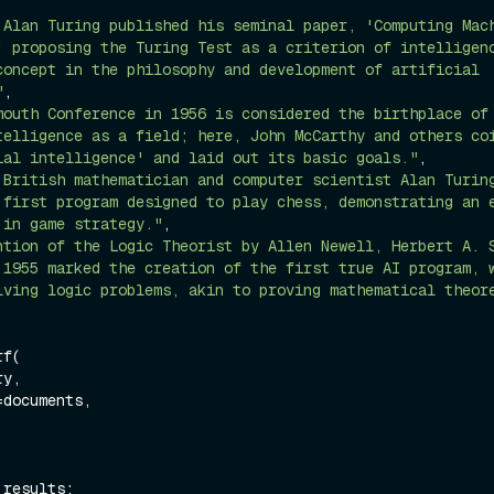
 Alan Turing published his seminal paper, 'Computing Mach
' proposing the Turing Test as a criterion of intelligenc
concept in the philosophy and development of artificial 
"
,

mouth Conference in 1956 is considered the birthplace of 
telligence as a field; here, John McCarthy and others coi
ial intelligence' and laid out its basic goals."
,

 British mathematician and computer scientist Alan Turing
 first program designed to play chess, demonstrating an e
 in game strategy."
,

ntion of the Logic Theorist by Allen Newell, Herbert A. S
 1955 marked the creation of the first true AI program, w
lving logic problems, akin to proving mathematical theor
f(

 results:
