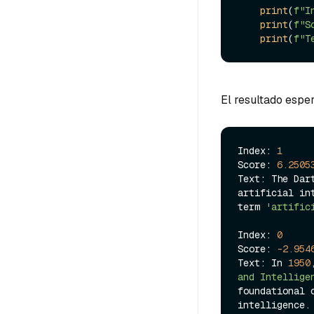
print
(
f"I
print
(
f"S
print
(
f"T
El resultado esper
Index: 
1
Score: 
6.2505
Text: The Dar
artificial in
term 
'artific
Index: 
0
Score: 
-2.954
Text: In 
1950
and Intellige
foundational 
intelligence.
