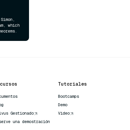
 Allen Newell, Herbert A. Simon, 
m, which 
cursos
Tutoriales
cumentos
Bootcamps
og
Demo
lvus Gestionado
Video
serve una demostración