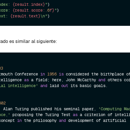
ndex: 
{result.index}
"
)

core: 
{result.score:
.6
f}
"
)

ext: 
{result.text}
\n"
ado es similar al siguiente:
33
tmouth Conference 
in
1956
is
 considered the birthplace of
telligence 
as
 a field; here, John McCarthy 
and
 others coi
ial intelligence'
and
 laid 
out
 its basic goals.

602
, Alan Turing published his seminal paper, 
'Computing Mac
nce,'
 proposing the Turing Test 
as
 a criterion of intelli
concept 
in
 the philosophy 
and
 development of artificial 