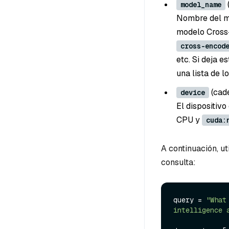
model_name
Nombre del mo
modelo Cross-
cross-encod
etc. Si deja e
una lista de 
(cad
device
El dispositivo
CPU y
cuda:
A continuación, ut
consulta:
query = 
"What
intelligence 