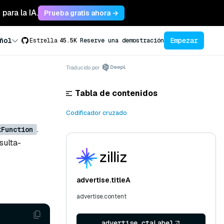
para la IA.
Prueba gratis ahora →
Empezar
ñol
Estrella
45.5K
Reserve una demostración
Traducido por
Tabla de contenidos
Codificador cruzado
.
kFunction
sulta-
advertise.titleA
advertise.content
advertise.ctaLabel