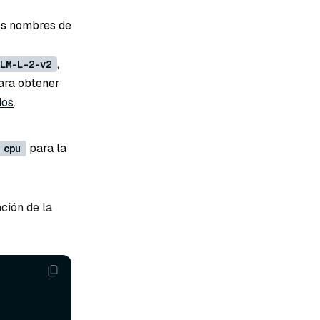
los nombres de
,
LM-L-2-v2
Para obtener
dos
.
para la
cpu
nción de la