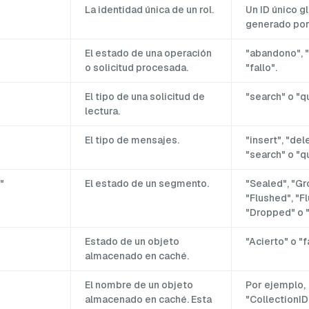
La identidad única de un rol.
Un ID único g
generado por
El estado de una operación
"abandono", "
o solicitud procesada.
"fallo".
El tipo de una solicitud de
"search" o "q
lectura.
El tipo de mensajes.
"insert", "del
"search" o "q
"
El estado de un segmento.
"Sealed", "Gr
"Flushed", "Fl
"Dropped" o "
Estado de un objeto
"Acierto" o "f
almacenado en caché.
El nombre de un objeto
Por ejemplo,
almacenado en caché. Esta
"CollectionID