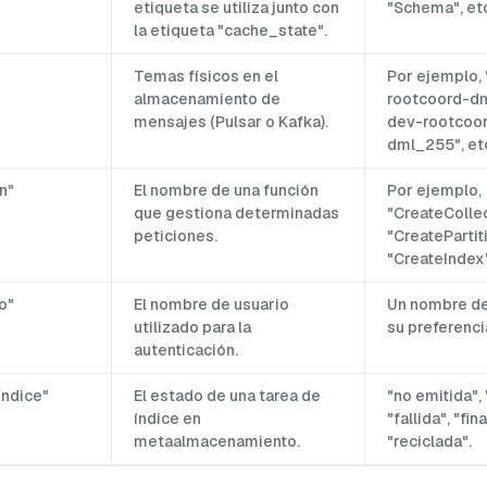
etiqueta se utiliza junto con
"Schema", etc
la etiqueta "cache_state".
Temas físicos en el
Por ejemplo,
almacenamiento de
rootcoord-dm
mensajes (Pulsar o Kafka).
dev-rootcoo
dml_255", et
n"
El nombre de una función
Por ejemplo,
que gestiona determinadas
"CreateCollec
peticiones.
"CreatePartit
"CreateIndex"
o"
El nombre de usuario
Un nombre de
utilizado para la
su preferenci
autenticación.
índice"
El estado de una tarea de
"no emitida", 
índice en
"fallida", "fin
metaalmacenamiento.
"reciclada".