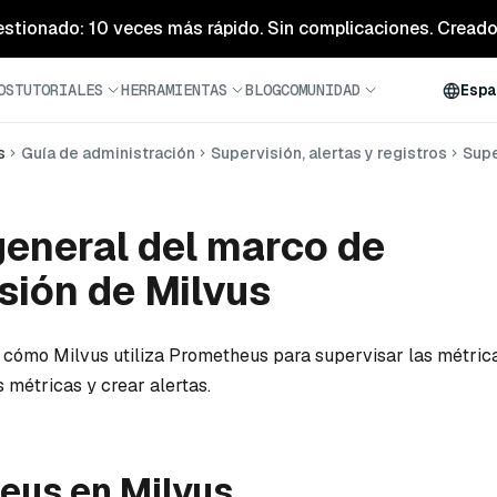
estionado: 10 veces más rápido. Sin complicaciones. Creado 
OS
TUTORIALES
HERRAMIENTAS
BLOG
COMUNIDAD
Espa
s
Guía de administración
Supervisión, alertas y registros
Supe
general del marco de
sión de Milvus
 cómo Milvus utiliza Prometheus para supervisar las métric
s métricas y crear alertas.
eus en Milvus