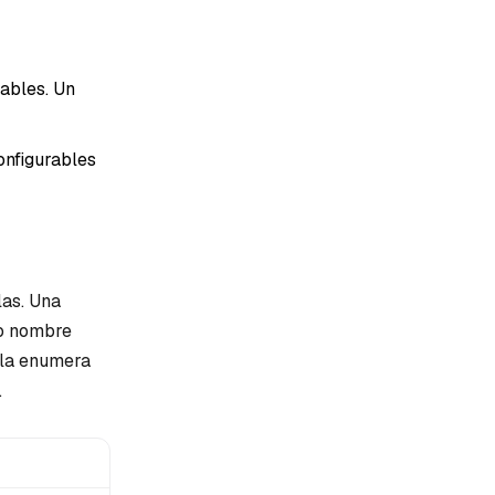
rables. Un
onfigurables
las. Una
mo nombre
abla enumera
.