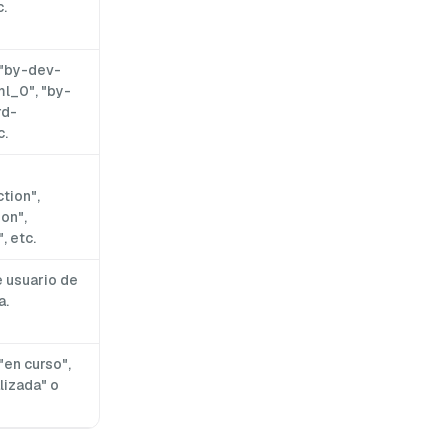
.
 "by-dev-
l_0", "by-
rd-
c.
tion",
ion",
, etc.
 usuario de
a.
"en curso",
alizada" o