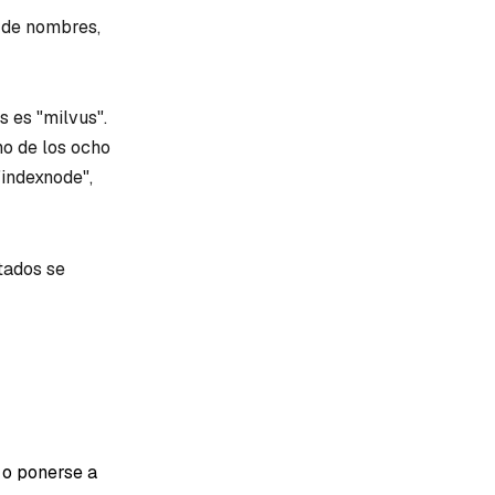
 de nombres,
 es "milvus".
no de los ocho
"indexnode",
tados se
 o ponerse a