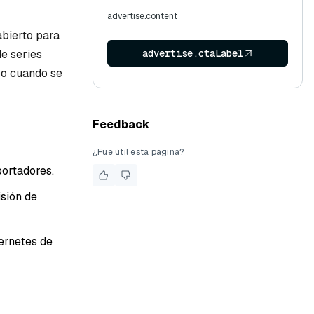
advertise.content
abierto para
e series
advertise.ctaLabel
po cuando se
Feedback
¿Fue útil esta página?
portadores.
sión de
ernetes de