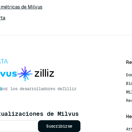
s métricas de Milvus
rta
Re
Do
Bl
por los desarrolladores de
Zilliz
Mi
Re
tualizaciones de Milvus
He
Suscribirse
At