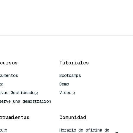
cursos
Tutoriales
cumentos
Bootcamps
og
Demo
lvus Gestionado
Video
serve una demostración
rramientas
Comunidad
tu
Horario de oficina de