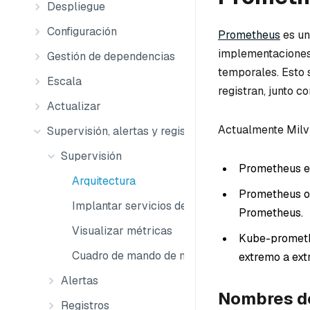
Despliegue
Configuración
Prometheus
es un
implementaciones
Gestión de dependencias
temporales. Esto 
Escala
registran, junto 
Actualizar
Actualmente Milvu
Supervisión, alertas y registros
Supervisión
Prometheus en
Arquitectura
Prometheus op
Implantar servicios de supervisión
Prometheus.
Visualizar métricas
Kube-prometh
Cuadro de mando de métricas de Milvus
extremo a ext
Alertas
Nombres d
Registros