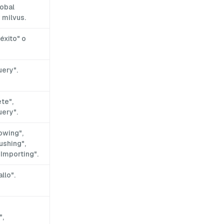
lobal
 milvus.
éxito" o
uery".
ete",
uery".
owing",
ushing",
Importing".
allo".
",