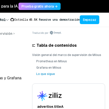
para la IA.
Prueba gratis ahora →
Empezar
ñol
Estrella
45.5K
Reserve una demostración
Traducido por
rvisión
Tabla de contenidos
Visión general del marco de supervisión de Milvus
Prometheus en Milvus
Grafana en Milvus
Lo que sigue
as y Grafana
advertise.titleA