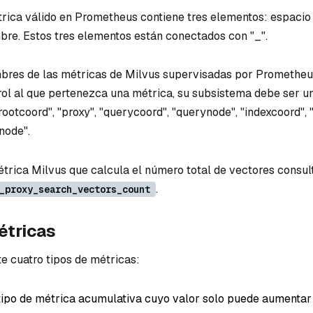
ica válido en Prometheus contiene tres elementos: espacio
re. Estos tres elementos están conectados con "_".
bres de las métricas de Milvus supervisadas por Prometheus
ol al que pertenezca una métrica, su subsistema debe ser u
"rootcoord", "proxy", "querycoord", "querynode", "indexcoord", 
node".
étrica Milvus que calcula el número total de vectores consul
.
_proxy_search_vectors_count
étricas
 cuatro tipos de métricas:
tipo de métrica acumulativa cuyo valor solo puede aumentar