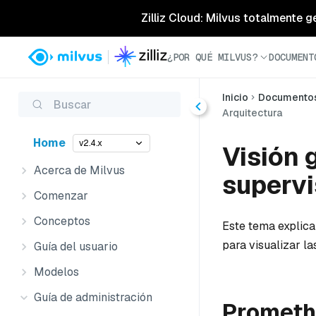
Zilliz Cloud: Milvus totalmente g
¿POR QUÉ MILVUS?
DOCUMENT
Inicio
Documento
Buscar
Arquitectura
Home
v2.4.x
Visión 
Acerca de Milvus
supervi
Comenzar
Conceptos
Este tema explica
para visualizar la
Guía del usuario
Modelos
Guía de administración
Prometh