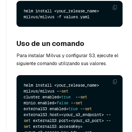
helm install <your_release_name> 
Uso de un comando
Para instalar Milvus y configurar S3, ejecute el
siguiente comando utilizando sus valores.
helm install <your_release_name> 
milvus/milvus --
set
cluster.enabled=
true
  --
set
minio.enabled=
false
 --
set
externalS3.enabled=
true
 --
set
externalS3.host=<your_s3_endpoint> --
set
 externalS3.port=<your_s3_port> --
set
 externalS3.accessKey=