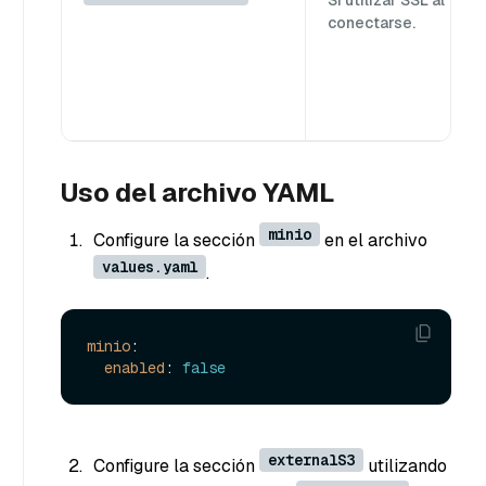
Si utilizar SSL al
conectarse.
Uso del archivo YAML
minio
Configure la sección
en el archivo
values.yaml
.
minio
:

enabled
: 
false
externalS3
Configure la sección
utilizando