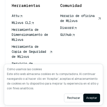
Herramientas
Comunidad
Attu
Horario de oficina
de Milvus
Milvus CLI
Discord
Herramienta de
Dimensionamiento de
Github
Milvus
Herramienta de
Copia de Seguridad
de Milvus
Servicio de
Transporte de
Cómo usamos las cookies
Vectores (VTS)
Este sitio web almacena cookies en tu computadora. Al continuar
navegando o al hacer clic en ‘Aceptar’, aceptas el almacenamiento
Buscador profundo
de cookies en tu dispositivo para mejorar tu experiencia en el sitio y
Claude Contexto
con fines analíticos.
Ask AI
Rechazar
Aceptar