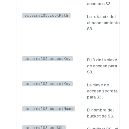
acceso a S3.
externalS3.rootPath
La ruta raíz del
almacenamiento
S3.
externalS3.accessKey
El ID de la clave
de acceso para
S3.
externalS3.secretKey
La clave de
acceso secreta
para S3.
externalS3.bucketName
El nombre del
bucket de S3.
externalS3.useSSL