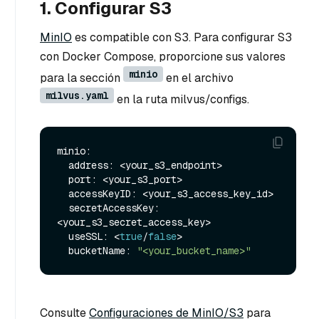
1. Configurar S3
MinIO
es compatible con S3. Para configurar S3
con Docker Compose, proporcione sus valores
minio
para la sección
en el archivo
milvus.yaml
en la ruta milvus/configs.
minio:

  address: <your_s3_endpoint>

  port: <your_s3_port>

  accessKeyID: <your_s3_access_key_id>

  secretAccessKey: 
<your_s3_secret_access_key>

  useSSL: <
true
/
false
>

  bucketName: 
"<your_bucket_name>"
Consulte
Configuraciones de MinIO/S3
para