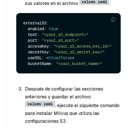
values.yaml
sus valores en el archivo
.
externalS3:

  enabled: 
true
  host: 
"<your_s3_endpoint>"
  port: 
"<your_s3_port>"
  accessKey: 
"<your_s3_access_key_id>"
  secretKey: 
"<your_s3_secret_key>"
  useSSL: <
true
/
false
>

  bucketName: 
"<your_bucket_name>"
Después de configurar las secciones
anteriores y guardar el archivo
values.yaml
, ejecute el siguiente comando
para instalar Milvus que utiliza las
configuraciones S3.