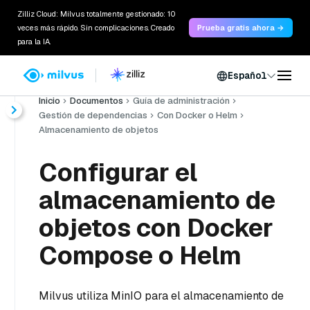
Zilliz Cloud: Milvus totalmente gestionado: 10
veces más rápido. Sin complicaciones. Creado
Prueba gratis ahora →
para la IA.
Español
Inicio
Documentos
Guía de administración
Gestión de dependencias
Con Docker o Helm
Almacenamiento de objetos
Configurar el
almacenamiento de
objetos con Docker
Compose o Helm
Milvus utiliza MinIO para el almacenamiento de