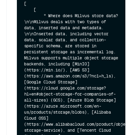
[

    [

        " Where does Milvus store data?
\n\nMilvus deals with two types of 
data, inserted data and metadata. 
\n\nInserted data, including vector 
data, scalar data, and collection-
specific schema, are stored in 
persistent storage as incremental log. 
Milvus supports multiple object storage 
backends, including [MinIO]
(https://min.io/), [AWS S3]
(https://aws.amazon.com/s3/?nc1=h_ls), 
[Google Cloud Storage]
(https://cloud.google.com/storage?
hl=en#object-storage-for-companies-of-
all-sizes) (GCS), [Azure Blob Storage]
(https://azure.microsoft.com/en-
us/products/storage/blobs), [Alibaba 
Cloud OSS]
(https://www.alibabacloud.com/product/object-
storage-service), and [Tencent Cloud 