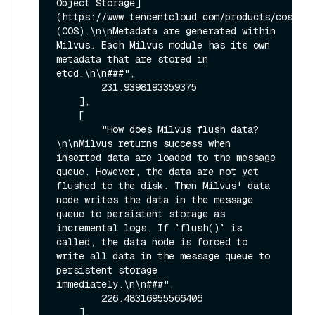
Object Storage]
(https://www.tencentcloud.com/products/cos) 
(COS).\n\nMetadata are generated within 
Milvus. Each Milvus module has its own 
metadata that are stored in 
etcd.\n\n###",

        231.9398193359375

    ],

    [

        "How does Milvus flush data?
\n\nMilvus returns success when 
inserted data are loaded to the message 
queue. However, the data are not yet 
flushed to the disk. Then Milvus' data 
node writes the data in the message 
queue to persistent storage as 
incremental logs. If `flush()` is 
called, the data node is forced to 
write all data in the message queue to 
persistent storage 
immediately.\n\n###",

        226.48316955566406

    ],
