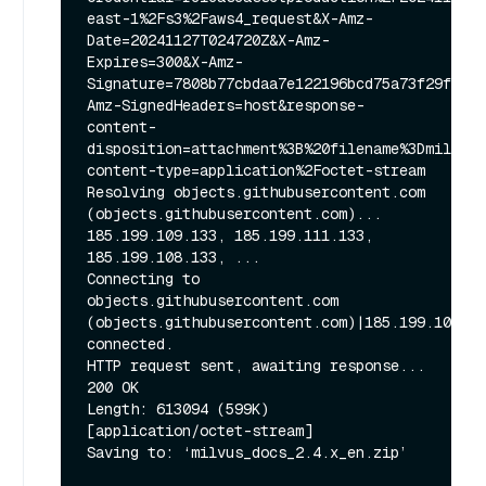
east-1%2Fs3%2Faws4_request&X-Amz-
Date=20241127T024720Z&X-Amz-
Expires=300&X-Amz-
Signature=7808b77cbdaa7e122196bcd75a73f29f2540
Amz-SignedHeaders=host&response-
content-
disposition=attachment%3B%20filename%3Dmilvus_
content-type=application%2Foctet-stream

Resolving objects.githubusercontent.com 
(objects.githubusercontent.com)... 
185.199.109.133, 185.199.111.133, 
185.199.108.133, ...

Connecting to 
objects.githubusercontent.com 
(objects.githubusercontent.com)|185.199.109.13
connected.

HTTP request sent, awaiting response... 
200 OK

Length: 613094 (599K) 
[application/octet-stream]

Saving to: ‘milvus_docs_2.4.x_en.zip’
