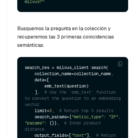
milvus?"
Busquemos la pregunta en la colección y
recuperemos las 3 primeras coincidencias
semánticas.
search_res = milvus_client.search(

    collection_name=collection_name,

    data=[

        emb_text(question)

    ],  
# Use the `emb_text` function 
to convert the question to an embedding 
vector
    limit=
3
,  
# Return top 3 results
    search_params={
"metric_type"
: 
"IP"
, 
"params"
: {}},  
# Inner product 
distance
    output_fields=[
"text"
],  
# Return 