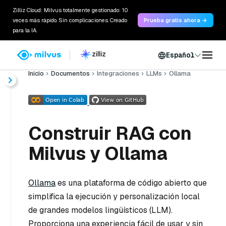
Zilliz Cloud: Milvus totalmente gestionado: 10
veces más rápido. Sin complicaciones. Creado
Prueba gratis ahora →
para la IA.
Español
Inicio
Documentos
Integraciones
LLMs
Ollama
Construir RAG con
Milvus y Ollama
Ollama
es una plataforma de código abierto que
simplifica la ejecución y personalización local
de grandes modelos lingüísticos (LLM).
Proporciona una experiencia fácil de usar y sin