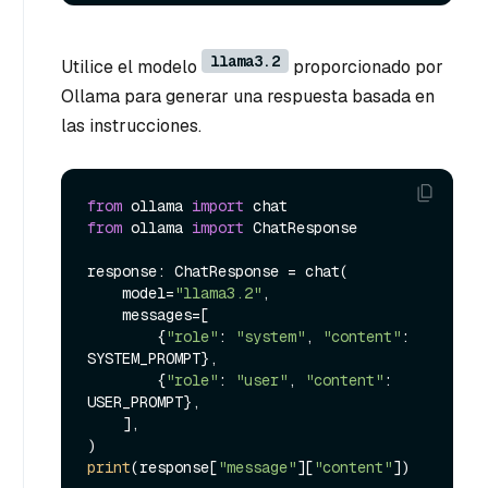
llama3.2
Utilice el modelo
proporcionado por
Ollama para generar una respuesta basada en
las instrucciones.
from
 ollama 
import
from
 ollama 
import
 ChatResponse

response: ChatResponse = chat(

    model=
"llama3.2"
,

    messages=[

        {
"role"
: 
"system"
, 
"content"
: 
SYSTEM_PROMPT},

        {
"role"
: 
"user"
, 
"content"
: 
USER_PROMPT},

    ],

print
(response[
"message"
][
"content"