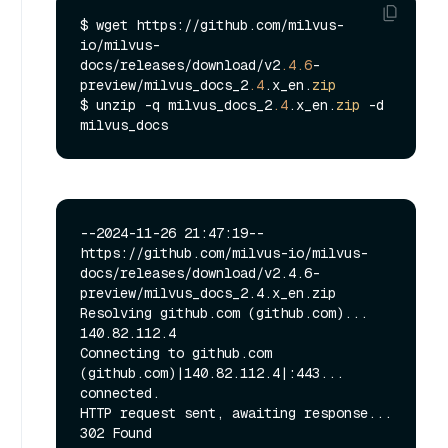
$ wget https://github.com/milvus-
io/milvus-
docs/releases/download/v2
.4
.6
-
preview/milvus_docs_2
.4
.x_en.
zip
$ unzip -q milvus_docs_2
.4
.x_en.
zip
 -d 
--2024-11-26 21:47:19--  
https://github.com/milvus-io/milvus-
docs/releases/download/v2.4.6-
preview/milvus_docs_2.4.x_en.zip

Resolving github.com (github.com)... 
140.82.112.4

Connecting to github.com 
(github.com)|140.82.112.4|:443... 
connected.

HTTP request sent, awaiting response... 
302 Found
