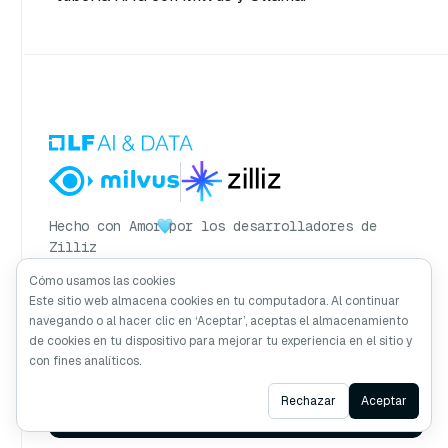
Hecho con Amor
por los desarrolladores de
Zilliz
Cómo usamos las cookies
Este sitio web almacena cookies en tu computadora. Al continuar
navegando o al hacer clic en ‘Aceptar’, aceptas el almacenamiento
Recibe actualizaciones de Milvus
de cookies en tu dispositivo para mejorar tu experiencia en el sitio y
con fines analíticos.
Ask AI
Rechazar
Aceptar
Suscribirse