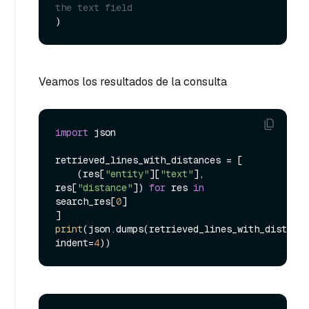
the text field
Veamos los resultados de la consulta
import
 json

retrieved_lines_with_distances = [

    (res[
"entity"
][
"text"
], 
res[
"distance"
]) 
for
 res 
in
search_res[
0
]

print
(json.dumps(retrieved_lines_with_distance
indent=
4