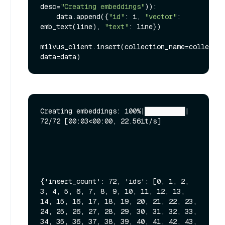
desc=
"Creating embeddings"
)):

    data.append({
"id"
: i, 
"vector"
: 
emb_text(line), 
"text"
: line})

milvus_client.insert(collection_name=collectio
Creating embeddings: 100%|██████████| 
72/72 [00:03<00:00, 22.56it/s]

{'insert_count': 72, 'ids': [0, 1, 2, 
3, 4, 5, 6, 7, 8, 9, 10, 11, 12, 13, 
14, 15, 16, 17, 18, 19, 20, 21, 22, 23, 
24, 25, 26, 27, 28, 29, 30, 31, 32, 33, 
34, 35, 36, 37, 38, 39, 40, 41, 42, 43, 