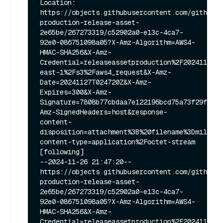
Location: 
https://objects.githubusercontent.com/github-
production-release-asset-
2e65be/267273319/c52902a0-e13c-4ca7-
92e0-086751098a05?X-Amz-Algorithm=AWS4-
HMAC-SHA256&X-Amz-
Credential=releaseassetproduction%2F20241127%2
east-1%2Fs3%2Faws4_request&X-Amz-
Date=20241127T024720Z&X-Amz-
Expires=300&X-Amz-
Signature=7808b77cbdaa7e122196bcd75a73f29f2540
Amz-SignedHeaders=host&response-
content-
disposition=attachment%3B%20filename%3Dmilvus_
content-type=application%2Foctet-stream 
[following]

--2024-11-26 21:47:20--  
https://objects.githubusercontent.com/github-
production-release-asset-
2e65be/267273319/c52902a0-e13c-4ca7-
92e0-086751098a05?X-Amz-Algorithm=AWS4-
HMAC-SHA256&X-Amz-
Credential=releaseassetproduction%2F20241127%2