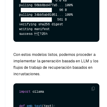
▕████████████████▏ 6.0 KB                         

pulling 56bb8bd477a5... 100% 
▕████████████████▏   96 B                         

pulling 34bb5ab01051... 100% 
▕████████████████▏  561 B                         

verifying sha256 digest 

writing manifest 

Con estos modelos listos, podemos proceder a
implementar la generación basada en LLM y los
flujos de trabajo de recuperación basados en
incrustaciones.
import
 ollama

def
emb_text
(
text
):
