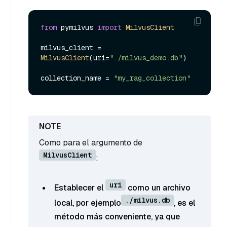
from
 pymilvus 
import
MilvusClient
milvus_client = 
MilvusClient
(uri=
"./milvus_demo.db"
)

collection_name = 
"my_rag_collection"
Como para el argumento de
MilvusClient
:
uri
Establecer el
como un archivo
./milvus.db
local, por ejemplo
, es el
método más conveniente, ya que