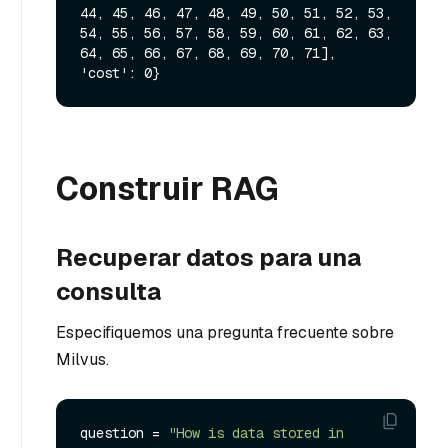
44, 45, 46, 47, 48, 49, 50, 51, 52, 53, 
54, 55, 56, 57, 58, 59, 60, 61, 62, 63, 
64, 65, 66, 67, 68, 69, 70, 71], 
Construir RAG
Recuperar datos para una
consulta
Especifiquemos una pregunta frecuente sobre
Milvus.
question = 
"How is data stored in 