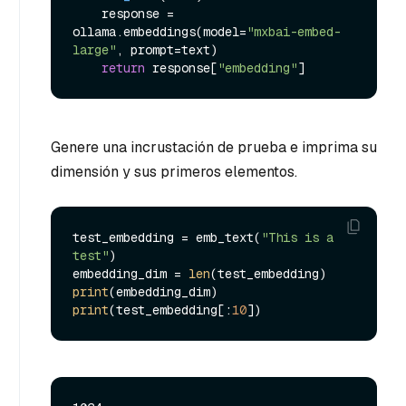
    response = 
ollama.embeddings(model=
"mxbai-embed-
large"
, prompt=text)

return
 response[
"embedding"
Genere una incrustación de prueba e imprima su
dimensión y sus primeros elementos.
test_embedding = emb_text(
"This is a 
test"
)

embedding_dim = 
len
print
print
(test_embedding[:
10