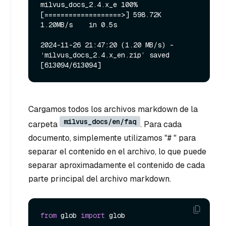
milvus_docs_2.4.x_e 100%
[===================>] 598.72K  
1.20MB/s    in 0.5s    

2024-11-26 21:47:20 (1.20 MB/s) - 
‘milvus_docs_2.4.x_en.zip’ saved 
Cargamos todos los archivos markdown de la
milvus_docs/en/faq
carpeta
. Para cada
documento, simplemente utilizamos "# " para
separar el contenido en el archivo, lo que puede
separar aproximadamente el contenido de cada
parte principal del archivo markdown.
from
 glob 
import
 glob
