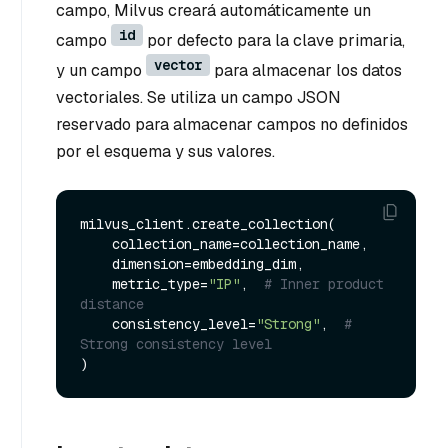
campo, Milvus creará automáticamente un
id
campo
por defecto para la clave primaria,
vector
y un campo
para almacenar los datos
vectoriales. Se utiliza un campo JSON
reservado para almacenar campos no definidos
por el esquema y sus valores.
milvus_client.create_collection(

    collection_name=collection_name,

    dimension=embedding_dim,

    metric_type=
"IP"
,  
# Inner product 
distance
    consistency_level=
"Strong"
,  
# 
Strong consistency level