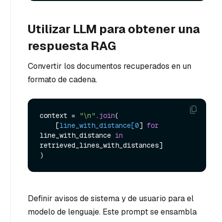
Utilizar LLM para obtener una
respuesta RAG
Convertir los documentos recuperados en un
formato de cadena.
context = 
"\n"
.
join
(

    [
line_with_distance[0
] 
for
line_with_distance 
in
retrieved_lines_with_distances]

Definir avisos de sistema y de usuario para el
modelo de lenguaje. Este prompt se ensambla