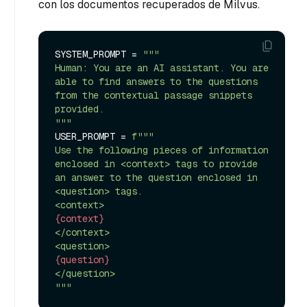
con los documentos recuperados de Milvus.
SYSTEM_PROMPT = 
"""

Human: You are an AI assistant. You are 
able to find answers to the questions 
from the contextual passage snippets 
provided.

"""
USER_PROMPT = 
f"""

Use the following pieces of information 
enclosed in <context> tags to provide 
an answer to the question enclosed in 
<question> tags.

{context}
</context>

{question}
</question>

"""