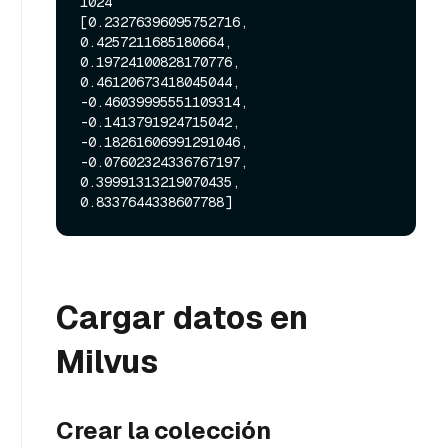
1024

[0.23276396095752716, 
0.4257211685180664, 
0.19724100828170776, 
0.46120673418045044, 
-0.46039995551109314, 
-0.1413791924715042, 
-0.18261606991291046, 
-0.07602324336767197, 
0.39991313219070435, 
Cargar datos en
Milvus
Crear la colección