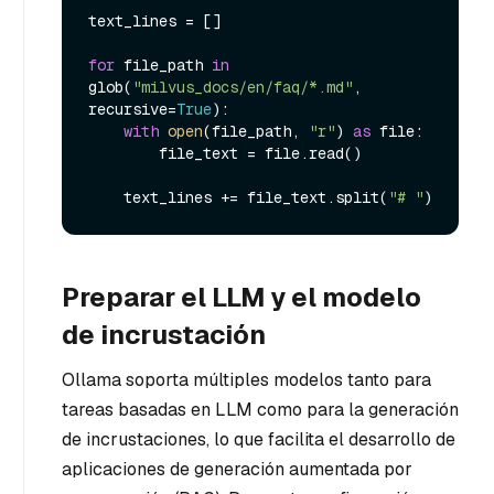
text_lines = []

for
 file_path 
in
glob(
"milvus_docs/en/faq/*.md"
, 
recursive=
True
):

with
open
(file_path, 
"r"
) 
as
 file:

        file_text = file.read()

    text_lines += file_text.split(
"# "
Preparar el LLM y el modelo
de incrustación
Ollama soporta múltiples modelos tanto para
tareas basadas en LLM como para la generación
de incrustaciones, lo que facilita el desarrollo de
aplicaciones de generación aumentada por