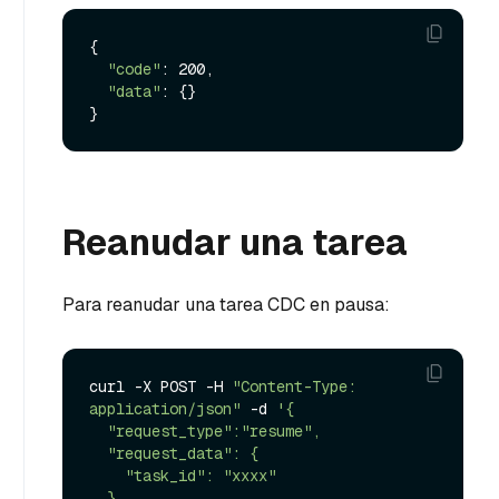
{

"code"
: 200,

"data"
: {}

Reanudar una tarea
Para reanudar una tarea CDC en pausa:
curl -X POST -H 
"Content-Type: 
application/json"
 -d 
'{

  "request_type":"resume",

  "request_data": {

    "task_id": "xxxx"

  }
