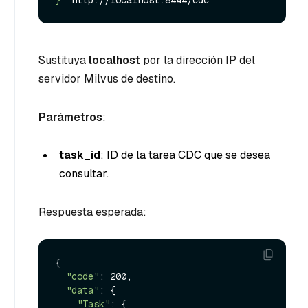
Sustituya
localhost
por la dirección IP del
servidor Milvus de destino.
Parámetros
:
task_id
: ID de la tarea CDC que se desea
consultar.
Respuesta esperada:
{

"code"
: 200,

"data"
: {

"Task"
: {
