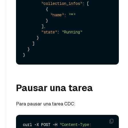
"collection_infos"
:
[
{
"name"
:
"*"
}
]
,
"state"
:
"Running"
}
]
}
}
Pausar una tarea
Para pausar una tarea CDC:
curl -X POST -H 
"Content-Type: 