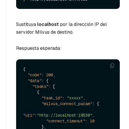
Sustituya
localhost
por la dirección IP del
servidor Milvus de destino.
Respuesta esperada:
{
"code"
:
200
,
"data"
:
{
"tasks"
:
[
{
"task_id"
:
"xxxxx"
,
"milvus_connect_param"
:
{
"uri"
:
"http://localhost:19530"
,
"connect_timeout"
:
10
}
,