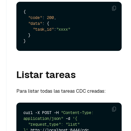
{
"code"
:
200
,
"data"
:
{
"task_id"
:
"xxxx"
}
}
Listar tareas
Para listar todas las tareas CDC creadas:
curl -X POST -H 
"Content-Type: 
application/json"
 -d 
'{

  "request_type": "list"

}'