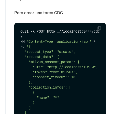
Para crear una tarea CDC
curl -X POST http:_//localhost:8444/cdc 
\

-H 
"Content-Type: application/json"
 \

-d 
'{

  "request_type": "create",

  "request_data": {

    "milvus_connect_param": {

      "uri": "http://localhost:19530",

      "token":"root:Milvus",

      "connect_timeout": 10

    },

    "collection_infos": [

      {

        "name": "*"

      }

    ]

  }
