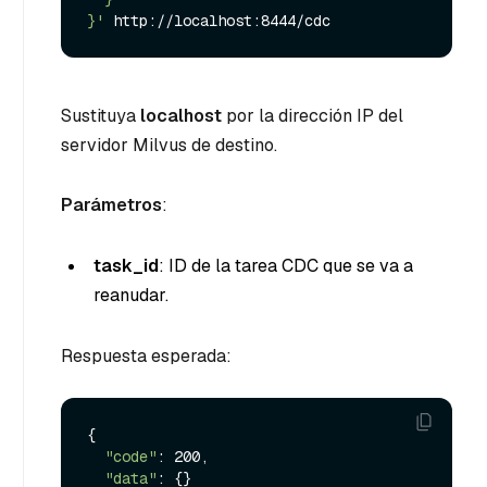
}'
Sustituya
localhost
por la dirección IP del
servidor Milvus de destino.
Parámetros
:
task_id
: ID de la tarea CDC que se va a
reanudar.
Respuesta esperada:
{

"code"
: 200,

"data"
: {}
