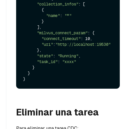
"collection_infos"
: [

        {

"name"
: 
"*"
        }

      ],

"milvus_connect_param"
: {

"connect_timeout"
: 10,

"uri"
:
"http://localhost:19530"
      },

"state"
: 
"Running"
,

"task_id"
: 
"xxxx"
    }

  }

Eliminar una tarea
Para eliminar una tarea CDC: