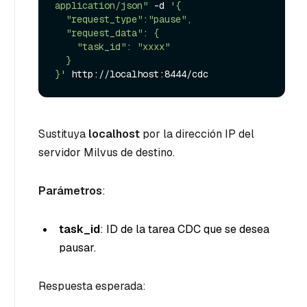
application/json"
 -d 
'{

  "request_type":"pause",

  "request_data": {

    "task_id": "xxxx"

  }

}'
Sustituya
localhost
por la dirección IP del
servidor Milvus de destino.
Parámetros
:
task_id
: ID de la tarea CDC que se desea
pausar.
Respuesta esperada: