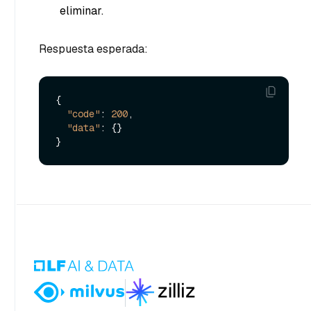
eliminar.
Respuesta esperada:
{
"code"
:
200
,
"data"
:
{
}
}