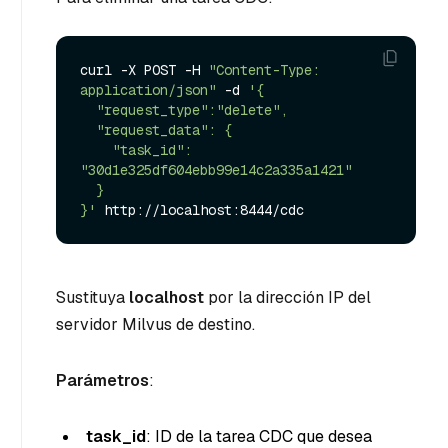
curl -X POST -H 
"Content-Type: 
application/json"
 -d 
'{

  "request_type":"delete",

  "request_data": {

    "task_id": 
"30d1e325df604ebb99e14c2a335a1421"

  }

}'
Sustituya
localhost
por la dirección IP del
servidor Milvus de destino.
Parámetros
:
task_id
: ID de la tarea CDC que desea