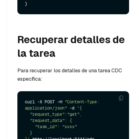
Recuperar detalles de
la tarea
Para recuperar los detalles de una tarea CDC
específica:
curl -X POST -H 
"Content-Type: 
application/json"
 -d 
'{

  "request_type":"get",

  "request_data": {

    "task_id": "xxxx"

  }

}'