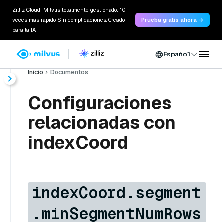
Zilliz Cloud: Milvus totalmente gestionado: 10
veces más rápido. Sin complicaciones. Creado
Prueba gratis ahora →
para la IA.
Español
Inicio
Documentos
Configuraciones
relacionadas con
indexCoord
indexCoord.segment
.minSegmentNumRows