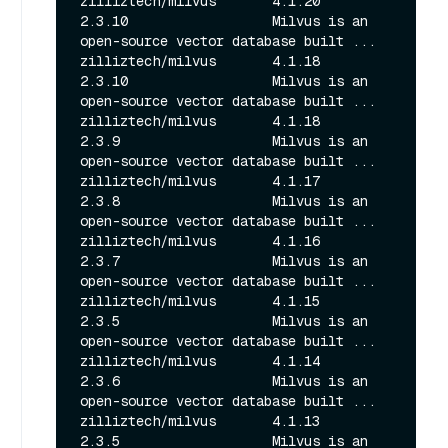
zilliztech/milvus       4.1.20          
2.3.10                  Milvus is an 
open-source vector database built ...

zilliztech/milvus       4.1.18          
2.3.10                  Milvus is an 
open-source vector database built ... 

zilliztech/milvus       4.1.18          
2.3.9                   Milvus is an 
open-source vector database built ...                                       

zilliztech/milvus       4.1.17          
2.3.8                   Milvus is an 
open-source vector database built ...

zilliztech/milvus       4.1.16          
2.3.7                   Milvus is an 
open-source vector database built ...

zilliztech/milvus       4.1.15          
2.3.5                   Milvus is an 
open-source vector database built ...

zilliztech/milvus       4.1.14          
2.3.6                   Milvus is an 
open-source vector database built ...

zilliztech/milvus       4.1.13          
2.3.5                   Milvus is an 