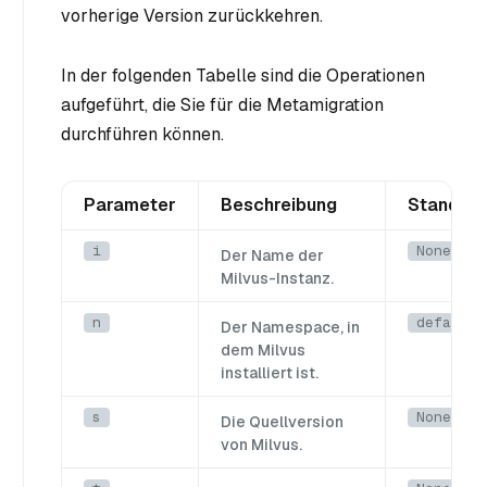
vorherige Version zurückkehren.
In der folgenden Tabelle sind die Operationen
aufgeführt, die Sie für die Metamigration
durchführen können.
Parameter
Beschreibung
Standard
i
None
Der Name der
Milvus-Instanz.
n
default
Der Namespace, in
dem Milvus
installiert ist.
s
None
Die Quellversion
von Milvus.