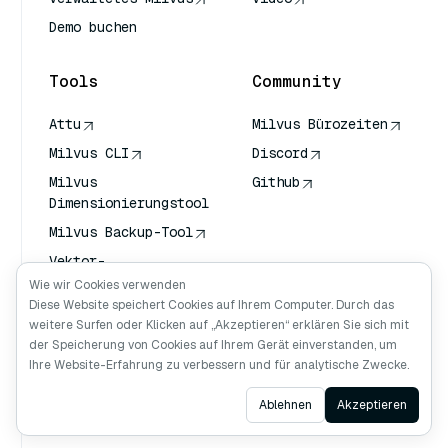
Demo buchen
Tools
Community
Attu
Milvus Bürozeiten
Milvus CLI
Discord
Milvus
Github
Dimensionierungstool
Milvus Backup-Tool
Vektor-
Transportdienst
Wie wir Cookies verwenden
(VTS)
Diese Website speichert Cookies auf Ihrem Computer. Durch das
weitere Surfen oder Klicken auf „Akzeptieren“ erklären Sie sich mit
Deep Searcher
der Speicherung von Cookies auf Ihrem Gerät einverstanden, um
Claude Kontext
Ihre Website-Erfahrung zu verbessern und für analytische Zwecke.
Ask AI
Ablehnen
Akzeptieren