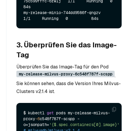
75c599fffc-6rwlj   1/1     Running   0          
84s

my-release-minio-744dd9586f-qngzv               
3. Überprüfen Sie das Image-
Tag
Überprüfen Sie das Image-Tag für den Pod
my-release-milvus-proxy-6c548f787f-scspp
.
Sie können sehen, dass die Version Ihres Milvus-
Clusters v2.1.4 ist.
$ kubectl 
get
 pods my-release-milvus-
proxy
-6
c548f787f-scspp -
o=jsonpath=
'{$.spec.containers[0].image}'
# milvusdb/milvus:v2.1.4