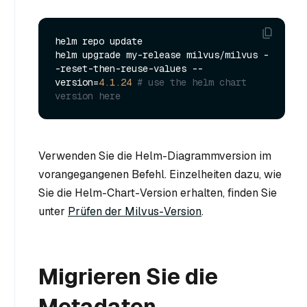
helm repo update

helm upgrade my-release milvus/milvus -
-reset-then-reuse-values --
version=
4.1
.24
# use the helm chart 
version here
Verwenden Sie die Helm-Diagrammversion im
vorangegangenen Befehl. Einzelheiten dazu, wie
Sie die Helm-Chart-Version erhalten, finden Sie
unter
Prüfen der Milvus-Version
.
Migrieren Sie die
Metadaten