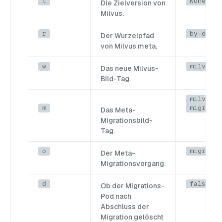
t
None
Die Zielversion von
Milvus.
r
by-dev
Der Wurzelpfad
von Milvus meta.
w
milvusdb
Das neue Milvus-
Bild-Tag.
milvusdb
m
migratio
Das Meta-
Migrationsbild-
Tag.
o
migrate
Der Meta-
Migrationsvorgang.
d
false
Ob der Migrations-
Pod nach
Abschluss der
Migration gelöscht