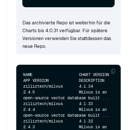
Das archivierte Repo ist weiterhin für die
Charts bis 4.0.31 verfügbar. Für spätere
Versionen verwenden Sie stattdessen das
neue Repo.
NAME                    CHART VERSION   
APP VERSION             DESCRIPTION                                       

zilliztech/milvus       4.1.34          
2.4.5                   Milvus is an 
open-source vector database built ...

zilliztech/milvus       4.1.33          
2.4.4                   Milvus is an 
open-source vector database built ...

zilliztech/milvus       4.1.32          
2.4.3                   Milvus is an 