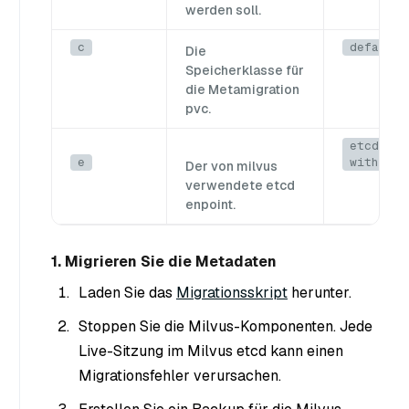
werden soll.
c
default 
Die
Speicherklasse für
die Metamigration
pvc.
etcd svc
e
with mil
Der von milvus
verwendete etcd
enpoint.
1. Migrieren Sie die Metadaten
Laden Sie das
Migrationsskript
herunter.
Stoppen Sie die Milvus-Komponenten. Jede
Live-Sitzung im Milvus etcd kann einen
Migrationsfehler verursachen.