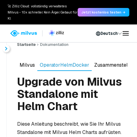
🚀 Zilliz Cloud: vollständig verwaltetes
Milvus - 10x schneller. Kein Ärger. Gebaut für
Jetzt kostenlos testen →
KI.
Deutsch
Startseite
Dokumentation
Milvus
OperatorHelmDocker
Zusammenstellen
Upgrade von Milvus
Standalone mit
Helm Chart
Diese Anleitung beschreibt, wie Sie Ihr Milvus
Standalone mit Milvus Helm Charts aufrüsten.