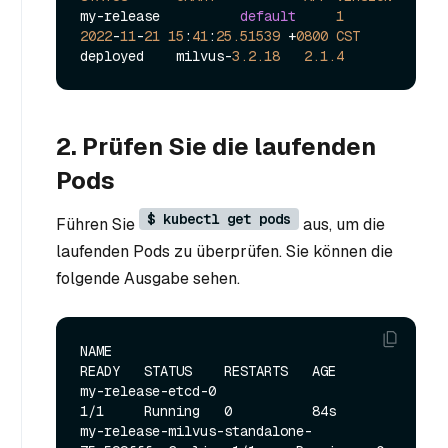
my-release          
default
1
2022
-
11
-
21
15
:
41
:
25.51539
 +
0800
CST
deployed    milvus-
3.2
.18
2.1
.4
2. Prüfen Sie die laufenden
Pods
$ kubectl get pods
Führen Sie
aus, um die
laufenden Pods zu überprüfen. Sie können die
folgende Ausgabe sehen.
NAME                                            
READY   STATUS    RESTARTS   AGE

my-release-etcd-0                               
1/1     Running   0          84s

my-release-milvus-standalone-