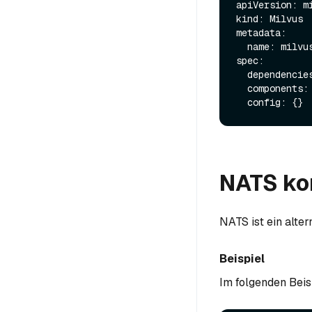
apiVersion: mi
kind: Milvus

metadata:

  name: milvus

spec:

  dependencies: {}

  components: {}

NATS ko
NATS ist ein alte
Beispiel
Im folgenden Beis