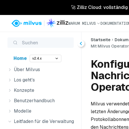
🚀 Zilliz Cloud: vollständig
WARUM MILVUS
DOKUMENTATIO
Startseite
Dokume
Suchen
Mit Milvus Operator
Home
v2.4.x
Konfigu
Über Milvus
Nachric
Los geht's
Operat
Konzepte
Benutzerhandbuch
Milvus verwendet
Modelle
letzten Änderunge
Protokollabonneme
Leitfaden für die Verwaltung
den Nachrichtensp