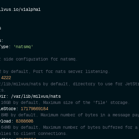
lvus.io/v1alpha1

mType: 
'natsmq'
r side configuration for natsmq.
2 by default, Port for nats server listening.
 
4222
r/lib/milvus/nats by default, directory to use for JetStr
ts.
 16GB by default, Maximum size of the 'file' storage.
maxFileStore: 
17179869184
 8MB by default, Maximum number of bytes in a message pa
axPayload: 
8388608
 64MB by default, Maximum number of bytes buffered for a 
plies to client connections.