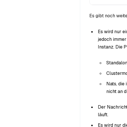
Es gibt noch weit
Es wird nur e
jedoch immer 
Instanz. Die Pr
Standalon
Clustermo
Nats, die
nicht an d
Der Nachrich
läuft.
Es wird nur di