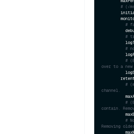
        m
# (√m
       
        monitor:

# f
          debug: false 

# t
          logTime: true 

# n
          logFile: 

# (
over to a new
      
        retention:

# (
channel.
        
# (
contain. Remo
          maxBytes:

# N
Removing olde
          maxMsgs: 
