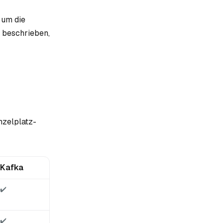
 um die
d beschrieben,
nzelplatz-
Kafka
✔️
✔️