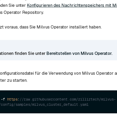
nden Sie unter
Konfigurieren des Nachrichtenspeichers mit M
s Operator Repository.
t voraus, dass Sie Milvus Operator installiert haben.
ationen finden Sie unter
Bereitstellen von Milvus Operator
.
onfigurationsdatei für die Verwendung von Milvus Operator 
ter zu starten.
 -f 
https
:
//raw.githubusercontent.com/zilliztech/milvus-
/config/samples/milvus_cluster_default.yaml