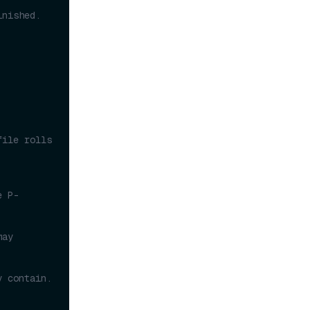
inished.
ile rolls 
e P-
ay 
 contain. 