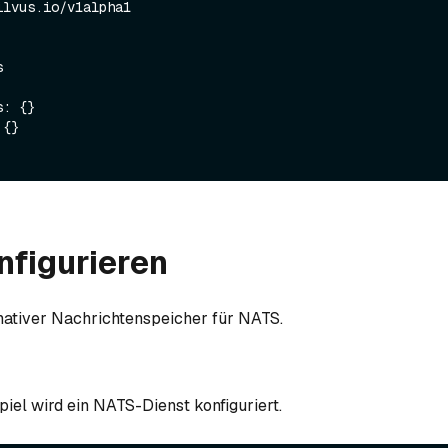
lvus.io/v1alpha1

nfigurieren
rnativer Nachrichtenspeicher für NATS.
piel wird ein NATS-Dienst konfiguriert.