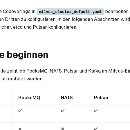
ie Codevorlage in
bearbeiten,
milvus_cluster_default.yaml
n Dritten zu konfigurieren. In den folgenden Abschnitten wir
cher, etcd und Pulsar konfigurieren.
ie beginnen
lle zeigt, ob RocksMQ, NATS, Pulsar und Kafka im Milvus-Ei
 unterstützt werden.
RocksMQ
NATS
Pulsar
✔️
✔️
✔️
✖️
✖️
✔️