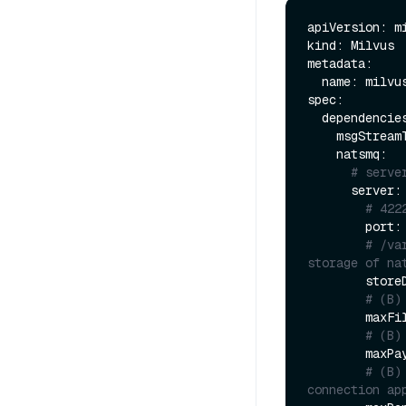
apiVersion: mi
kind: Milvus

metadata:

  name: milvus

spec:

  dependencies: 

    msgStrea
    natsmq:

# serve
      server: 

# 422
        port:
# /va
storage of na
        storeDir: /var/lib/milvus/nats 

# (B)
        
# (B)
        m
# (B)
connection ap