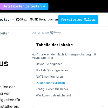
Jetzt kostenlos testen →
Verwaltetes Milvus
eutsch
Stern
45.5K
Demo buchen
Übersetzt von
keiten
Tabelle der Inhalte
Konfigurieren der Nachrichtenspeicherung mit
Milvus Operator
us
Bevor Sie beginnen
RocksMQ konfigurieren
NATS konfigurieren
Pulsar konfigurieren
ollen der
Konfigurieren Sie Kafka
ng von
Was kommt als nächstes?
gkeiten für
stallieren.