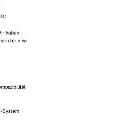
rs:
Wir haben
ern für eine
mpatibilität
us-System