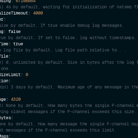
axPending: 
67108864
s) 4s by default, waiting for initialization of natsmq f
 initializeTimeout: 
4000
alse by default, If true enable debug log messages.
rue by default, If set to false, log without timestamps.
o log file by default, Log file path relative to.. .
B) 0, unlimited by default, Size in bytes after the log f
 one.
    logSizeLimit: 
0
min) 3 days by default, Maximum age of any message in th
  maxAge: 
4320
B) None by default, How many bytes the single P-channel m
ving oldest messages if the P-channel exceeds this size.
one by default, How many message the single P-channel may
st messages if the P-channel exceeds this limit.    