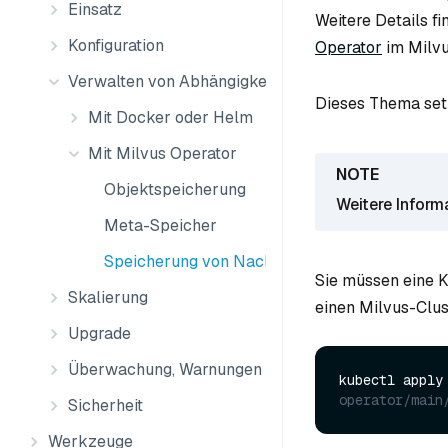
Einsatz
Weitere Details fi
Konfiguration
Operator
im Milvu
Verwalten von Abhängigkeiten
Dieses Thema setz
Mit Docker oder Helm
Mit Milvus Operator
Objektspeicherung
Weitere Inform
Meta-Speicher
Speicherung von Nachrichten
Sie müssen eine K
Skalierung
einen Milvus-Clus
Upgrade
Überwachung, Warnungen und Protokolle
kubectl apply
operator/main
Sicherheit
Werkzeuge