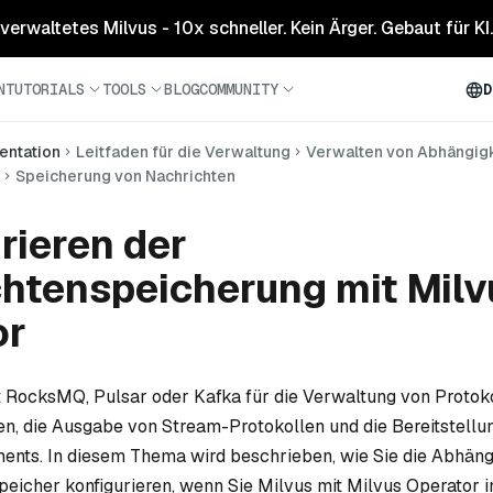
 verwaltetes Milvus - 10x schneller. Kein Ärger. Gebaut für KI.
N
TUTORIALS
TOOLS
BLOG
COMMUNITY
D
ntation
Leitfaden für die Verwaltung
Verwalten von Abhängig
Speicherung von Nachrichten
rieren der
htenspeicherung mit Milv
or
 RocksMQ, Pulsar oder Kafka für die Verwaltung von Protok
n, die Ausgabe von Stream-Protokollen und die Bereitstellu
nts. In diesem Thema wird beschrieben, wie Sie die Abhängi
eicher konfigurieren, wenn Sie Milvus mit Milvus Operator in