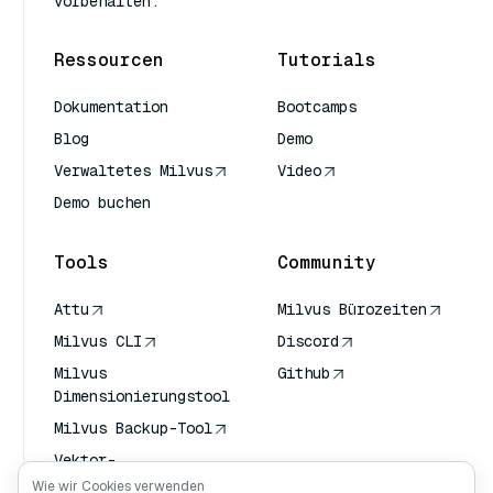
vorbehalten.
Ressourcen
Tutorials
Dokumentation
Bootcamps
Blog
Demo
Verwaltetes Milvus
Video
Demo buchen
Tools
Community
Attu
Milvus Bürozeiten
Milvus CLI
Discord
Milvus
Github
Dimensionierungstool
Milvus Backup-Tool
Vektor-
Transportdienst
Wie wir Cookies verwenden