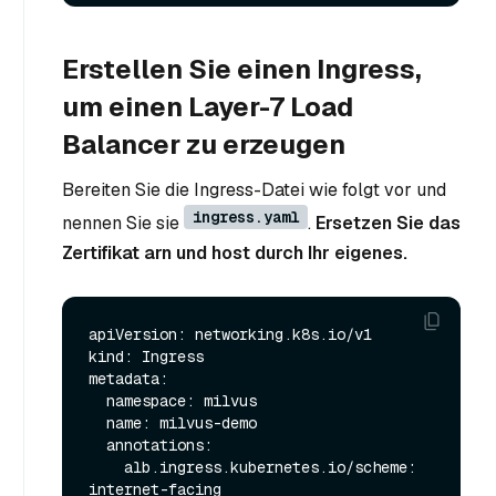
Erstellen Sie einen Ingress,
um einen Layer-7 Load
Balancer zu erzeugen
Bereiten Sie die Ingress-Datei wie folgt vor und
ingress.yaml
nennen Sie sie
.
Ersetzen Sie das
Zertifikat arn und host durch Ihr eigenes.
apiVersion: networking.k8s.io/v1

kind: Ingress

metadata:

  namespace: milvus

  name: milvus-demo

  annotations:

    alb.ingress.kubernetes.io/scheme: 
internet-facing
