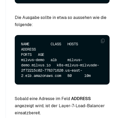
Die Ausgabe sollte in etwa so aussehen wie die
folgende:
NAME          CLASS   HOSTS                   
ADDRESS                                                                
PORTS   AGE

milvus-demo   alb     milvus-
demo.milvus.io   k8s-milvus-milvusde-
2f72215c02-778371620.us-east-
Sobald eine Adresse im Feld
ADDRESS
angezeigt wird, ist der Layer-7-Load-Balancer
einsatzbereit.