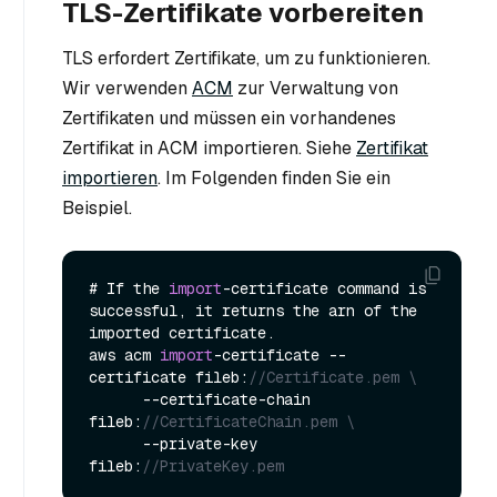
TLS-Zertifikate vorbereiten
TLS erfordert Zertifikate, um zu funktionieren.
Wir verwenden
ACM
zur Verwaltung von
Zertifikaten und müssen ein vorhandenes
Zertifikat in ACM importieren. Siehe
Zertifikat
importieren
. Im Folgenden finden Sie ein
Beispiel.
# If the 
import
-certificate command is 
successful, it returns the arn of the 
imported certificate.

aws acm 
import
-certificate --
certificate fileb:
//Certificate.pem \
      --certificate-chain 
fileb:
//CertificateChain.pem \
      --private-key 
fileb:
//PrivateKey.pem  