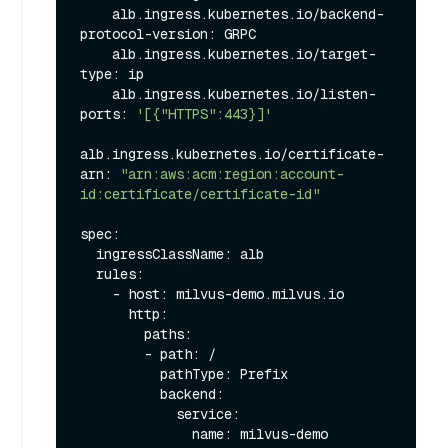
    alb.ingress.kubernetes.io/backend-
protocol-version: GRPC

    alb.ingress.kubernetes.io/target-
type: ip

    alb.ingress.kubernetes.io/listen-
ports: 
'[{"HTTPS":443}]'
alb.ingress.kubernetes.io/certificate-
arn: 
"arn:aws:acm:region:account-
id:certificate/certificate-id"
spec:

  ingressClassName: alb

  rules:

    - host: milvus-demo.milvus.io

      http:

        paths:

        - path: /

          pathType: Prefix

          backend:

            service:

              name: milvus-demo
