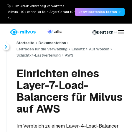
🚀 Zilliz Cloud: vollständig verwaltetes
Milvus - 10x schneller. Kein Ärger. Gebaut für
Jetzt kostenlos testen →
KI.
Deutsch
Startseite
Dokumentation
Leitfaden für die Verwaltung
Einsatz
Auf Wolken
Schicht-7-Lastverteilung
AWS
Einrichten eines
Layer-7-Load-
Balancers für Milvus
auf AWS
Im Vergleich zu einem Layer-4-Load-Balancer