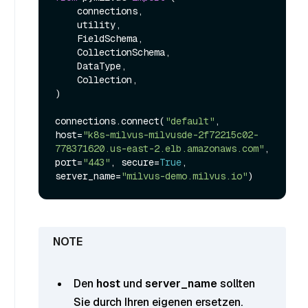
    connections,

    utility,

    FieldSchema,

    CollectionSchema,

    DataType,

    Collection,

)

connections.connect(
"default"
, 
host=
"k8s-milvus-milvusde-2f72215c02-
778371620.us-east-2.elb.amazonaws.com"
, 
port=
"443"
, secure=
True
, 
server_name=
"milvus-demo.milvus.io"
Den
host
und
server_name
sollten
Sie durch Ihren eigenen ersetzen.