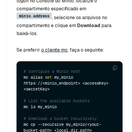
logon no Console do Minio, localize o
compartimento especificado em
minio.address
, selecione os arquivos no
compartimento e clique em
Download
para
baixá-los.
Se preferir
o cliente mc
, faça o seguinte:
# configure a Minio host
mc alias 
set
 my_minio 
https://<minio_endpoint> <accessKey> 
<secretKey>

# List the available buckets
mc ls my_minio

# Download a bucket recursively
mc cp --recursive my_minio/<your-