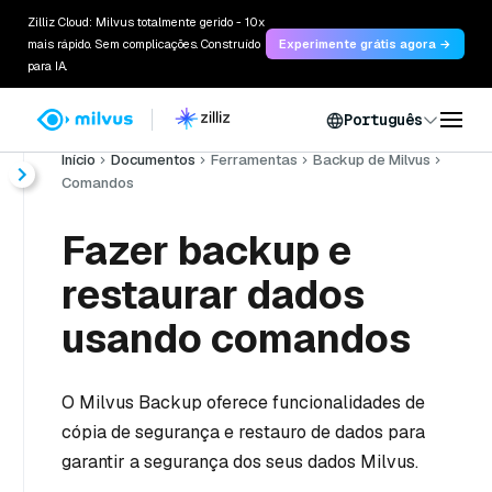
Zilliz Cloud: Milvus totalmente gerido - 10x
mais rápido. Sem complicações. Construído
Experimente grátis agora →
para IA.
Português
Início
Documentos
Ferramentas
Backup de Milvus
Comandos
Fazer backup e
restaurar dados
usando comandos
O Milvus Backup oferece funcionalidades de
cópia de segurança e restauro de dados para
garantir a segurança dos seus dados Milvus.