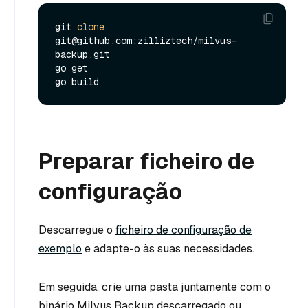
git 
clone
git@github.com:zilliztech/milvus-
backup.git

go get

Preparar ficheiro de
configuração
Descarregue o
ficheiro de configuração de
exemplo
e adapte-o às suas necessidades.
Em seguida, crie uma pasta juntamente com o
binário Milvus Backup descarregado ou