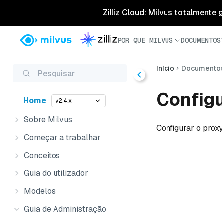
Zilliz Cloud: Milvus totalmente
POR QUE MILVUS
DOCUMENTOS
Início
Documento
Pesquisar
Configu
Home
v2.4.x
Sobre Milvus
Configurar o proxy
Começar a trabalhar
Conceitos
Guia do utilizador
Modelos
Guia de Administração