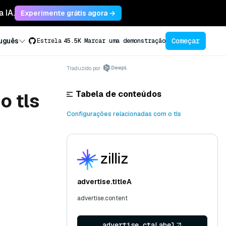
 IA.
Experimente grátis agora →
Começar
uguês
Estrela
45.5K
Marcar uma demonstração
Traduzido por
Tabela de conteúdos
o tls
Configurações relacionadas com o tls
advertise.titleA
advertise.content
advertise.ctaLabel