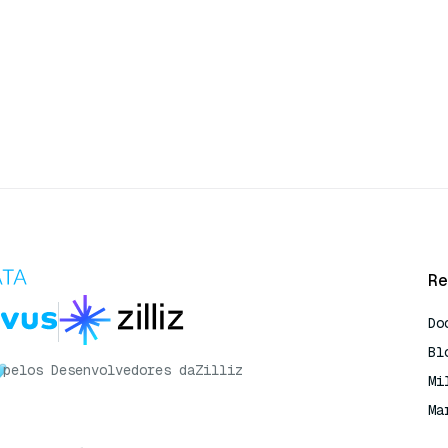
Re
Do
Bl
pelos Desenvolvedores da
Zilliz
Mi
Ma