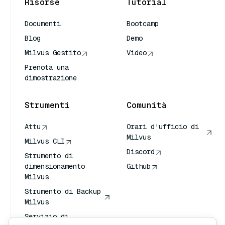
Risorse
Tutorial
Documenti
Bootcamp
Blog
Demo
Milvus Gestito
Video
Prenota una
dimostrazione
Strumenti
Comunità
Attu
Orari d'ufficio di
Milvus
Milvus CLI
Discord
Strumento di
dimensionamento
Github
Milvus
Strumento di Backup
Milvus
Servizio di