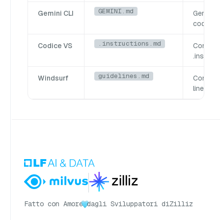
GEMINI.md
Gemini CLI
Gemini C
codelab
.instructions.md
Codice VS
Configur
.instruc
guidelines.md
Windsurf
Configur
linee gu
Fatto con Amore
dagli Sviluppatori di
Zilliz