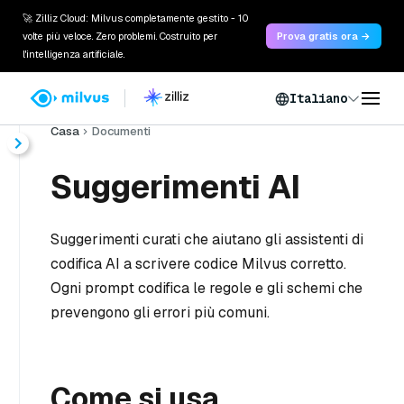
🚀 Zilliz Cloud: Milvus completamente gestito - 10
volte più veloce. Zero problemi. Costruito per
Prova gratis ora →
l'intelligenza artificiale.
Italiano
Casa
Documenti
Suggerimenti AI
Suggerimenti curati che aiutano gli assistenti di
codifica AI a scrivere codice Milvus corretto.
Ogni prompt codifica le regole e gli schemi che
prevengono gli errori più comuni.
Come si usa