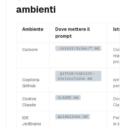
ambienti
Ambiente
Dove mettere il
Istruzi
prompt
.cursor/rules/*.md
Cursore
Configur
regole d
progetto
.github/copilot-
instructions.md
Copilota
Istruzion
GitHub
personal
CLAUDE.md
Codice
Documen
Claude
Claude 
guidelines.md
IDE
Personal
JetBrains
le linee 