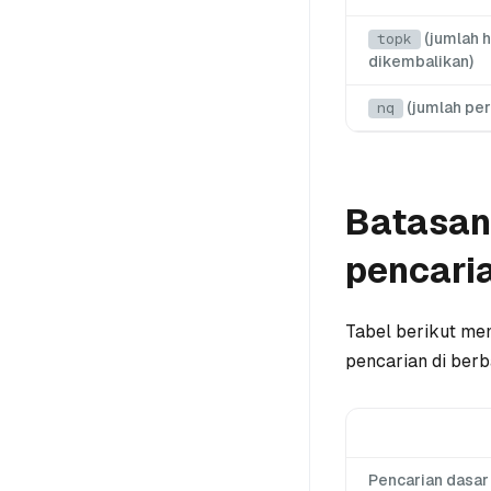
(jumlah h
topk
dikembalikan)
(jumlah per
nq
Batasan 
pencari
Tabel berikut me
pencarian di berba
Pencarian dasar