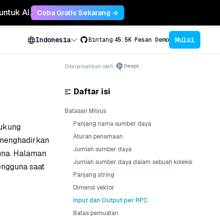
untuk AI.
Coba Gratis Sekarang →
Mulai
Indonesia
Bintang
45.5K
Pesan Demo
Diterjemahkan oleh
Daftar isi
Batasan Milvus
Panjang nama sumber daya
dukung
Aturan penamaan
 menghadirkan
Jumlah sumber daya
guna. Halaman
Jumlah sumber daya dalam sebuah koleksi
engguna saat
Panjang string
Dimensi vektor
Input dan Output per RPC
Batas pemuatan