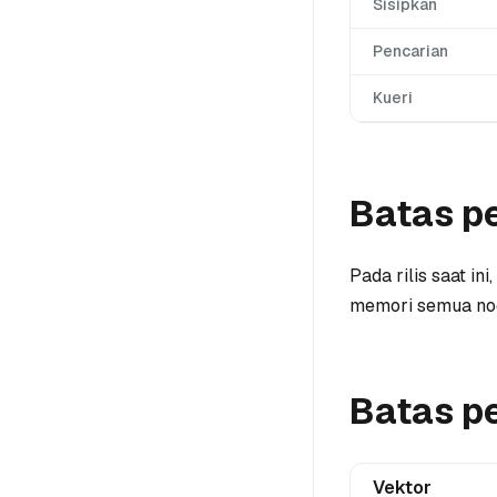
Sisipkan
Pencarian
Kueri
Batas p
Pada rilis saat i
memori semua nod
Batas p
Vektor