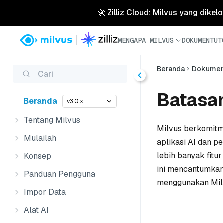
🚀 Zilliz Cloud: Milvus yang dikel
MENGAPA MILVUS
DOKUMEN
TUT
Beranda
Dokume
Cari
Batasan
Beranda
v3.0.x
Tentang Milvus
Milvus berkomitm
Mulailah
aplikasi AI dan 
lebih banyak fitu
Konsep
ini mencantumkan
Panduan Pengguna
menggunakan Mil
Impor Data
Alat AI