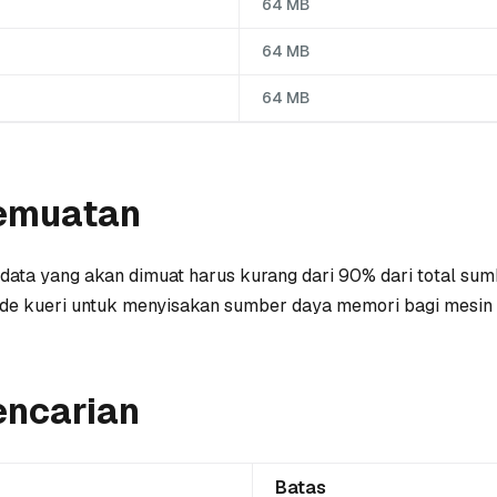
64 MB
64 MB
64 MB
emuatan
ni, data yang akan dimuat harus kurang dari 90% dari total su
e kueri untuk menyisakan sumber daya memori bagi mesin 
encarian
Batas