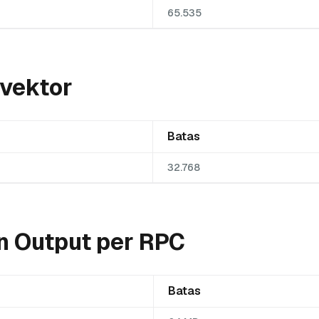
65.535
 vektor
Batas
32.768
n Output per RPC
Batas