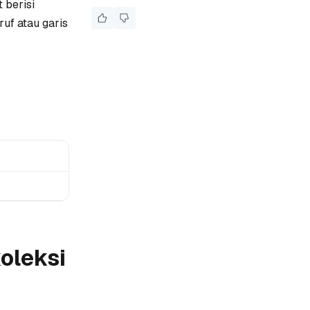
 berisi
uf atau garis
oleksi