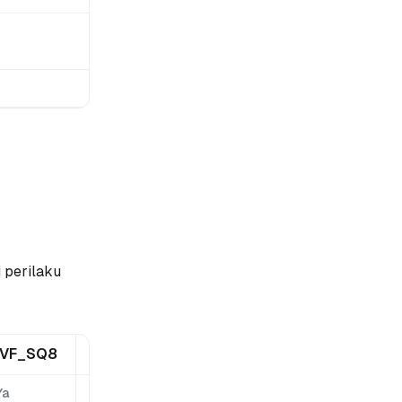
 perilaku
IVF_SQ8
IVF_PQ
SCANN
GPU_IFV_FLAT
Ya
Ya
Ya
Ya