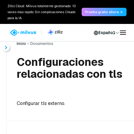
Zilliz Cloud: Milvus totalmente gestionado: 10
veces más rápido. Sin complicaciones. Creado
Prueba gratis ahora →
para la IA.
Español
Inicio
Documentos
Configuraciones
relacionadas con tls
Configurar tls externo.