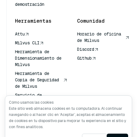
demostración
Herramientas
Comunidad
Attu
Horario de oficina
de Milvus
Milvus CLI
Discord
Herramienta de
Dimensionamiento de
Github
Milvus
Herramienta de
Copia de Seguridad
de Milvus
Servicio de
Transporte de
Cómo usamos las cookies
Vectores (VTS)
Este sitio web almacena cookies en tu computadora. Al continuar
navegando o al hacer clic en ‘Aceptar’, aceptas el almacenamiento
Buscador profundo
de cookies en tu dispositivo para mejorar tu experiencia en el sitio y
Claude Contexto
con fines analíticos.