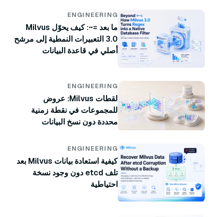
ENGINEERING
ما بعد =~: كيف يحوّل Milvus
3.0 التعبيرات النمطية إلى مرشح
أصلي في قاعدة البيانات
ENGINEERING
لقطات Milvus: عروض
للمجموعات في نقطة زمنية
محددة دون نسخ البيانات
ENGINEERING
كيفية استعادة بيانات Milvus بعد
تلف etcd دون وجود نسخة
احتياطية