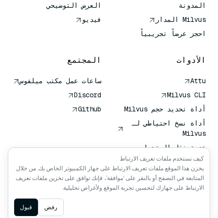
المدونة
العرض التوضيحي
Milvus المدار
فيديو
احجز عرضاً تجريبياً
الأدوات
المجتمع
Attu
ساعات عمل مكتب ميلفوس
Discord
Milvus CLI
أداة تحديد حجم Milvus
Github
أداة نسخ احتياطي لـ
Milvus
خدمة نقل المتجهات
(VTS)
كيف نستخدم ملفات تعريف الارتباط
يخزن هذا الموقع ملفات تعريف الارتباط على جهاز الكمبيوتر الخاص بك. من خلال
باحث عميق
المتابعة في التصفح أو بالنقر على ‘موافقة’، فإنك توافق على تخزين ملفات تعريف
سياق كلود كلود
الارتباط على جهازك لتحسين تجربة الموقع ولأغراض تحليلية.
Ask AI
رفض
قبول