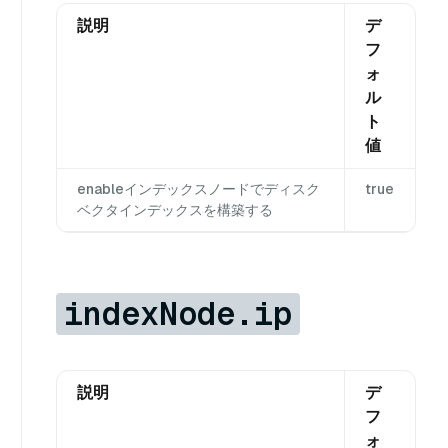
説明
デ
フ
ォ
ル
ト
値
enableインデックスノードでディスク
true
ベクタインデックスを構築する
indexNode.ip
説明
デ
フ
ォ