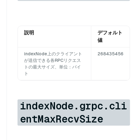
説明
デフォルト
値
indexNode上のクライアント
268435456
が送信できる各RPCリクエス
トの最大サイズ、単位：バイ
ト
indexNode.grpc.cli
entMaxRecvSize