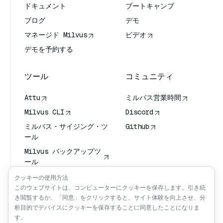
ドキュメント
ブートキャンプ
ブログ
デモ
マネージド Milvus
ビデオ
デモを予約する
ツール
コミュニティ
Attu
ミルバス営業時間
Milvus CLI
Discord
ミルバス・サイジング・ツ
Github
ール
Milvus バックアップツ
ール
ベクトル転送サービス
クッキーの使用方法
(VTS)
このウェブサイトは、コンピューターにクッキーを保存します。引き続
き閲覧するか、「同意」をクリックすると、サイト体験を向上させ、分
ディープ・サーチャー
析目的でデバイスにクッキーを保存することに同意したことになりま
クロード・コンテクスト
す。