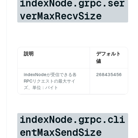
indexNode.grpc.ser
verMaxRecvSize
説明
デフォルト
値
indexNodeが受信できる各
268435456
RPCリクエストの最大サイ
ズ、単位：バイト
indexNode.grpc.cli
entMaxSendSize