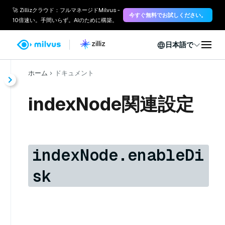
🚀 Zillizクラウド：フルマネージドMilvus -
今すぐ無料でお試しください。
10倍速い。手間いらず。AIのために構築。
日本語で
ホーム
ドキュメント
indexNode関連設定
indexNode.enableDi
sk