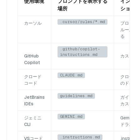
使用環境
プロンプトを表示する
インス
場所
ション
.cursor/rules/*.md
カーソル
プロジェ
ルールを
る
.github/copilot-
instructions.md
GitHub
カスタム
Copilot
CLAUDE.md
クロード
クロード
コード
のドキュ
guidelines.md
JetBrains
ガイドラ
IDEs
カスタマ
GEMINI.md
ジェミニ
Gemini C
CLI
ドラボ
.instructions.md
VSコード
.instruct