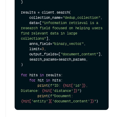
}

results = client.search(

    collection_name=
"dedup_collection"
,

    data=[
"information retrieval is a 
research field focused on helping users 
find relevant data in large 
collections"
],

    anns_field=
"binary_vector"
,

    limit=
3
,

    output_fields=[
"document_content"
],

    search_params=search_params,

)

for
 hits 
in
 results:

for
 hit 
in
 hits:

print
(
f"ID: 
{hit[
'id'
]}
, 
Distance: 
{hit[
'distance'
]}
"
)

print
(
f"Document: 
{hit[
'entity'
][
'document_content'
]}
"