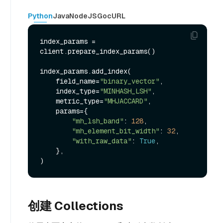
Python
Java
NodeJS
Go
cURL
index_params = 
client.prepare_index_params()

index_params.add_index(

    field_name=
"binary_vector"
,

    index_type=
"MINHASH_LSH"
,

    metric_type=
"MHJACCARD"
,

    params={

"mh_lsh_band"
: 
128
,

"mh_element_bit_width"
: 
32
,

"with_raw_data"
: 
True
,

    },

创建 Collections