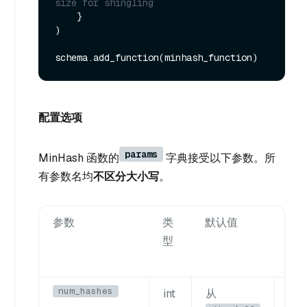
size for shingling
    }

)

配置选项
params
MinHash 函数的
字典接受以下参数。所
有参数名均
不区分大小写
。
参数
类
默认值
说
型
num_hashes
int
从
用