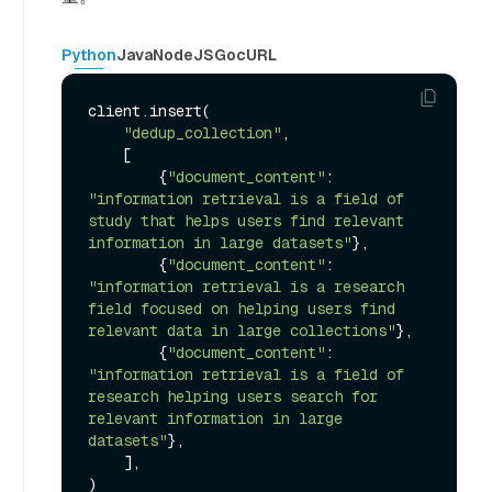
Python
Java
NodeJS
Go
cURL
client.insert(

"dedup_collection"
,

    [

        {
"document_content"
: 
"information retrieval is a field of 
study that helps users find relevant 
information in large datasets"
},

        {
"document_content"
: 
"information retrieval is a research 
field focused on helping users find 
relevant data in large collections"
},

        {
"document_content"
: 
"information retrieval is a field of 
research helping users search for 
relevant information in large 
datasets"
},

    ],
