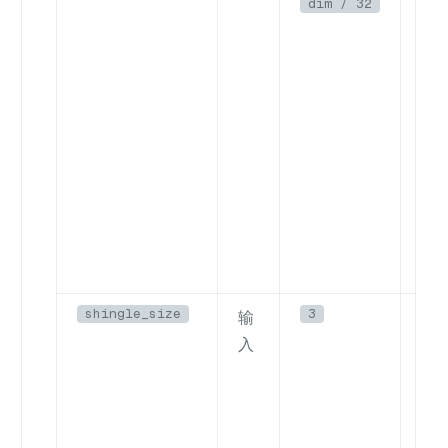
dim / 32
希
二
于
32
nu
。
性
小
加
（d
shingle_size
3
输
用于
入
gr
级：
字符
6。