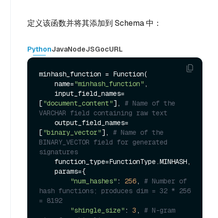
定义该函数并将其添加到 Schema 中：
Python
Java
NodeJS
Go
cURL
minhash_function = Function(

    name=
"minhash_function"
,

    input_field_names=
[
"document_content"
], 
# Name of the 
VARCHAR field containing raw text
    output_field_names=
[
"binary_vector"
], 
# Name of the 
BINARY_VECTOR field for generated 
signatures
    function_type=FunctionType.MINHASH,

    params={

"num_hashes"
: 
256
, 
# Number of 
hash functions; produces dim = 32 * 256 
= 8192
"shingle_size"
: 
3
, 
# N-gram 