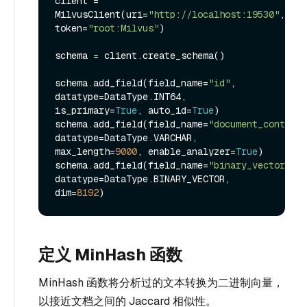
client = 
MilvusClient(uri=
"http://localhost:19530"
, 
token=
"root:Milvus"
)

schema = client.create_schema()

schema.add_field(field_name=
"id"
, 
datatype=DataType.INT64, 
is_primary=
True
, auto_id=
True
)

schema.add_field(field_name=
"document_content"
datatype=DataType.VARCHAR, 
max_length=
9000
, enable_analyzer=
True
)

schema.add_field(field_name=
"binary_vector"
, 
datatype=DataType.BINARY_VECTOR, 
dim=
8192
定义 MinHash 函数
MinHash 函数将分析过的文本转换为二进制向量，
以接近文档之间的 Jaccard 相似性。