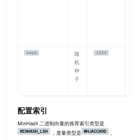
seed
1234
随
用于
机
数
种
子
子
配置索引
MinHash 二进制向量的推荐索引类型是
MINHASH_LSH
MHJACCARD
，度量类型是
。