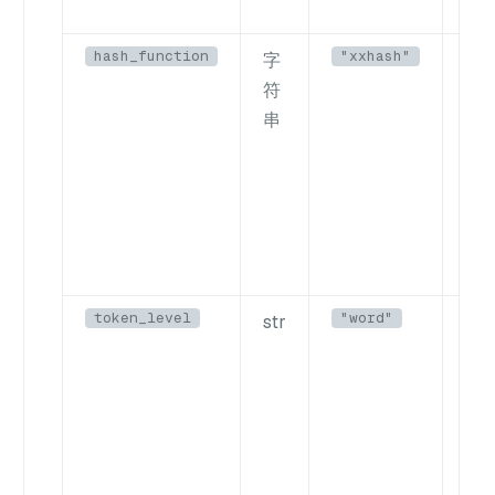
hash_function
"xxhash"
字
要
符
数
串
token_level
"word"
str
令
项