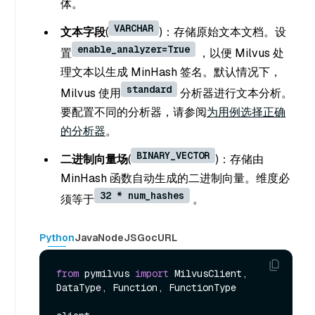
体。
VARCHAR
文本字段
(
)：存储原始文本文档。设
enable_analyzer=True
置
，以便 Milvus 处
理文本以生成 MinHash 签名。默认情况下，
standard
Milvus 使用
分析器进行文本分析。
要配置不同的分析器，请参阅
为用例选择正确
的分析器
。
BINARY_VECTOR
二进制向量场
(
)：存储由
MinHash 函数自动生成的二进制向量。维度必
32 * num_hashes
须等于
。
Python
Java
NodeJS
Go
cURL
from
 pymilvus 
import
 MilvusClient, 
DataType, Function, FunctionType
