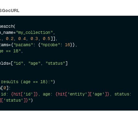
S
Go
cURL
earch(

on_name=
"my_collection"
,

1
, 
0.2
, 
0.4
, 
0.3
, 
0.5
]],

arams={
"params"
: {
"nprobe"
: 
16
}},

ge == 18"
,

ields=[
"id"
, 
"age"
, 
"status"
]

 results (age == 18):"
s[
0
]:

 id: 
{hit[
'id'
]}
, age: 
{hit[
'entity'
][
'age'
]}
, status: 
][
'status'
]}
"