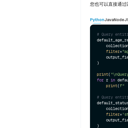
您也可以直接通过
Python
Java
NodeJ
# Query entit
default_age_re
    collecti
filter
=
"a
    output_f
)

print
(
"\nQuer
for
 r 
in
 defa
print
(
f" 
# Query entit
default_statu
    collecti
filter
=
's
    output_f
)
