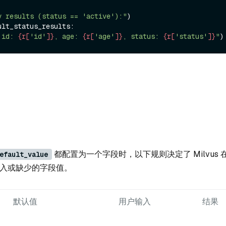
y results (status == 'active'):"
ult_status_results:

 id: 
{r[
'id'
]}
, age: 
{r[
'age'
]}
, status: 
{r[
'status'
]}
"
都配置为一个字段时，以下规则决定了 Milvus
efault_value
 输入或缺少的字段值。
默认值
用户输入
结果