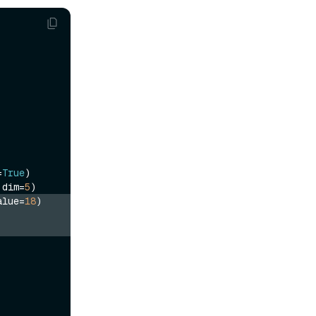
=
True
)

 dim=
5
alue=
18
)