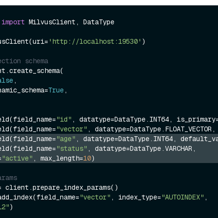
 
import
 MilvusClient, DataType

usClient(uri=
'http://localhost:19530'
)

ection schema
t.create_schema(

alse
,

dynamic_schema=
True
,

eld(field_name=
"id"
, datatype=DataType.INT64, is_primary
eld(field_name=
"vector"
, datatype=DataType.FLOAT_VECTOR,
eld(field_name=
"age"
, datatype=DataType.INT64, default_v
eld(field_name=
"status"
, datatype=DataType.VARCHAR, 
=
"active"
, max_length=
10
)
arams
= client.prepare_index_params()

add_index(field_name=
"vector"
, index_type=
"AUTOINDEX"
, 
L2"
)
