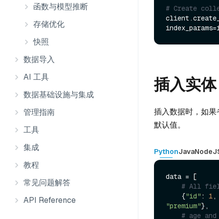
函数与模型推断
# Create coll
client.create
存储优化
快照
数据导入
AI 工具
插入实体
数据基础设施与集成
插入数据时，如果省
管理指南
默认值。
工具
集成
Python
Java
NodeJ
教程
data = [

常见问题解答
# All fie
    {
"id"
: 
1
,
API Reference
"premium"
},

# age and