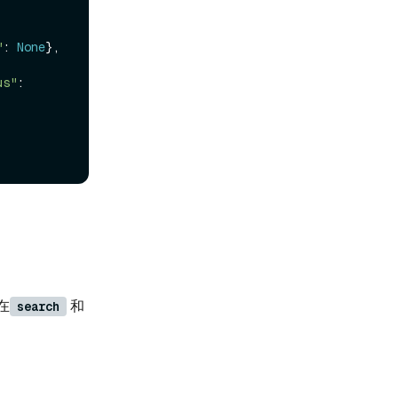
"
: 
None
},

us"
: 
在
和
search