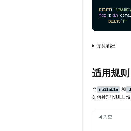
print
(
"\nQuer
for
 r 
in
 defa
print
(
f" 
预期输出
适用规则
当
和
nullable
d
如何处理 NULL
可为空