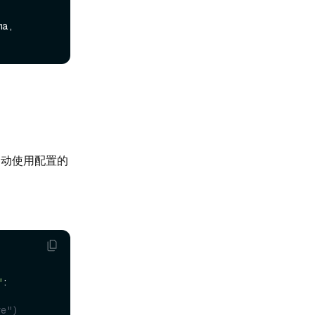
a, 
自动使用配置的
"
: 
ve")