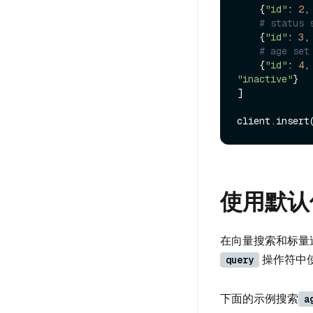
    {
"id"
: 
2
,
# status 
    {
"id"
: 
3
,
# age set
    {
"id"
: 
4
,
"inactive"
}

]

client.insert
使用默认
在向量搜索和标量
操作符中
query
下面的示例搜索
a