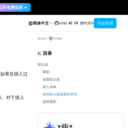
立即免费试用 →
开始使用
简体中文
star
45.5K
预约演示
翻译自
目录
默认值
限制
，如果在插入过
设置默认值
插入实体
使用默认值搜索和查询
移。对于插入
适用规则