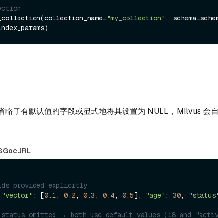
ection
_collection(collection_name=
"my_collection"
, schema=schem
略了有默认值的字段或显式地将其设置为 NULL，Milvus 会
S
Go
cURL
lds provided explicitly
 
"vector"
: [
0.1
, 
0.2
, 
0.3
, 
0.4
, 
0.5
], 
"age"
: 
30
, 
"status
 status omitted → both use default values (18 and "acti