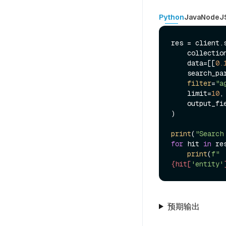
Python
Java
NodeJ
res = client.s
    collecti
    data=[[
0.
    search_p
filter
=
"a
    limit=
10
,

    output_f
)

print
(
"Search
for
 hit 
in
 re
print
(
f" 
{hit[
'entity'
预期输出