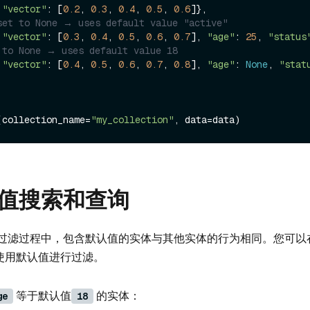
 
"vector"
: [
0.2
, 
0.3
, 
0.4
, 
0.5
, 
0.6
]},

set to None → uses default value "active"
 
"vector"
: [
0.3
, 
0.4
, 
0.5
, 
0.6
, 
0.7
], 
"age"
: 
25
, 
"status
 to None → uses default value 18
 
"vector"
: [
0.4
, 
0.5
, 
0.6
, 
0.7
, 
0.8
], 
"age"
: 
None
, 
"stat
(collection_name=
"my_collection"
值搜索和查询
过滤过程中，包含默认值的实体与其他实体的行为相同。您可以
使用默认值进行过滤。
等于默认值
的实体：
ge
18