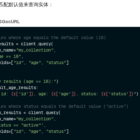
匹配默认值来查询实体：
S
Go
cURL
ies where age equals the default value (18)
sults = client.query(

on_name=
"my_collection"
,

ge == 18"
,

ields=[
"id"
, 
"age"
, 
"status"
]

y results (age == 18):"
ult_age_results:

 id: 
{r[
'id'
]}
, age: 
{r[
'age'
]}
, status: 
{r[
'status'
]}
"
)

ies where status equals the default value ("active")
s_results = client.query(

on_name=
"my_collection"
,

tatus == "active"'
,

ields=[
"id"
, 
"age"
, 
"status"
]
