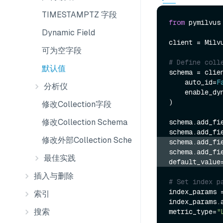
TIMESTAMPTZ 字段
from
 pymilvus
Dynamic Field
client = Milv
可为空字段
# Define coll
默认值
schema = clien
    auto_id=
F
分析仪
    enable_
)

修改Collection字段
修改Collection Schema
schema.add_fi
schema.add_fi
修改外部Collection Schema
schema.add_fi
schema.add_fi
最佳实践
default_value
插入与删除
# Set index p
index_params 
索引
index_params.
搜索
metric_type=
"