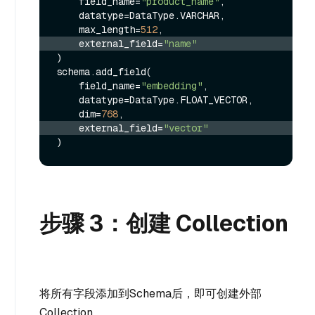
    field_name=
"product_name"
,

    datatype=DataType.VARCHAR,

    max_length=
512
    external_field=
"name"
)

schema.add_field(

    field_name=
"embedding"
,

    datatype=DataType.FLOAT_VECTOR,

    dim=
768
    external_field=
"vector"
步骤 3：创建 Collection
将所有字段添加到Schema后，即可创建外部
Collection。