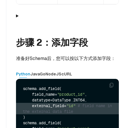
步骤 2：添加字段
准备好Schema后，您可以按以下方式添加字段：
Python
Java
Go
NodeJS
cURL
schema.add_field(

    field_name=
"product_id"
,

    external_field=
"id"
# field name in 
the external data file
)

schema.add_field(
