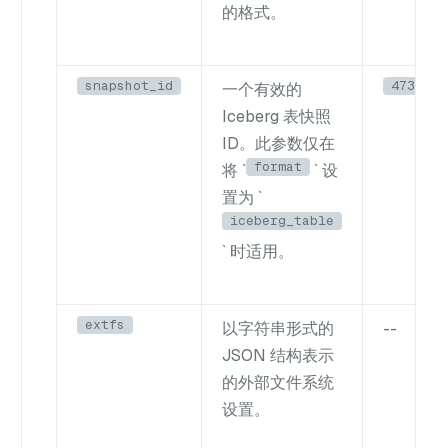
的格式。
snapshot_id
4739843
一个有效的
Iceberg 表快照
ID。此参数仅在
format
将 `
` 设
置为 `
iceberg_table
` 时适用。
extfs
以字符串形式的
--
JSON 结构表示
的外部文件系统
设置。