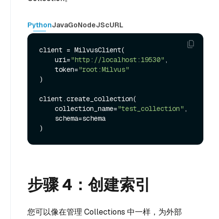
Python
Java
Go
NodeJS
cURL
client = MilvusClient(

    uri=
"http://localhost:19530"
,

    token=
"root:Milvus"
)

client.create_collection(

    collection_name=
"test_collection"
,

    schema=schema

步骤 4：创建索引
您可以像在管理 Collections 中一样，为外部