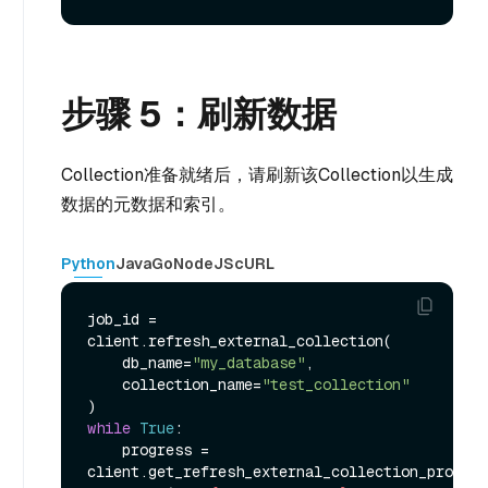
步骤 5：刷新数据
Collection准备就绪后，请刷新该Collection以生成
数据的元数据和索引。
Python
Java
Go
NodeJS
cURL
job_id = 
client.refresh_external_collection(

    db_name=
"my_database"
,

    collection_name=
"test_collection"
while
True
:

    progress = 
client.get_refresh_external_collection_progres