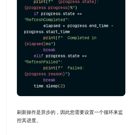
print
(
f"  
{progress.state}
: 
{progress.progress}
%"
)

if
 progress.state == 
"RefreshCompleted"
:

        elapsed = progress.end_time - 
progress.start_time

print
(
f"  Completed in 
{elapsed}
ms"
)

break
elif
 progress.state == 
"RefreshFailed"
:

print
(
f"  Failed: 
{progress.reason}
"
)

break
    time.sleep(
2
刷新操作是异步的，因此您需要设置一个循环来监
控其进度。