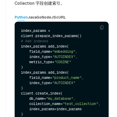
Collection 字段创建索引。
Python
Java
Go
NodeJS
cURL
index_params = 
# Add indexes
index_params.add_index(

    field_name=
"embedding"
,

    index_type=
"AUTOINDEX"
,

    metric_type=
"COSINE"
)

index_params.add_index(

    field_name=
"product_name"
,

    index_type=
"AUTOINDEX"
)

client.create_index(

    db_name=
"my_database"
,

    collection_name=
"test_collection"
,

    index_params=index_params
