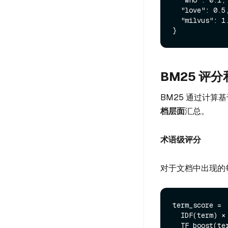
  "who": 0.1,

  "love": 0.5,

  "milvus": 1.2

BM25 评分
BM25 通过计
档层面
汇总。
术语级评分
对于文档中出现的
term_score =

  IDF(term) ×

  TF_boost(term, document, k1) ×
