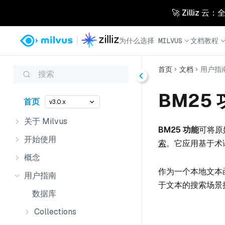
🚀 Zilliz
为什么选择 MILVUS
文档
教程
首页
文档
用户指
搜索
BM25
首页
v3.0.x
关于 Milvus
BM25 功能
可将原
开始使用
索
。它应用基于术
概念
作为一个本地文本函
用户指南
于文本的搜索场景
数据库
Collections