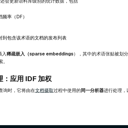
us 还会更新语料库级别的统计数据，包括
档频率（DF）
射到包含该术语的文档的发布列表
插入
稀疏嵌入（sparse embeddings
），其中的术语张贴被划
索。
：应用 IDF 加权
查询时，它将由在
文档摄取
过程中使用的
同一分析器
进行处理，