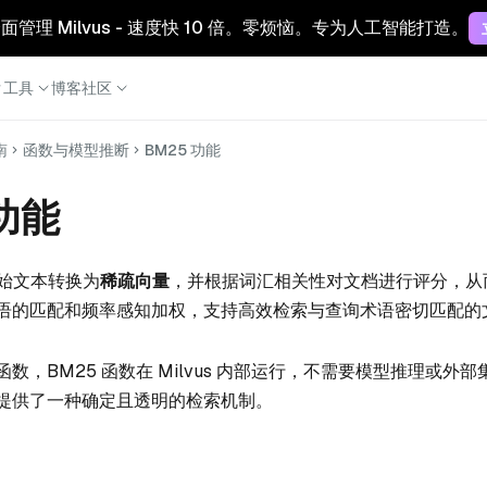
 云：全面管理 Milvus - 速度快 10 倍。零烦恼。专为人工智能打造。
工具
博客
社区
南
函数与模型推断
BM25 功能
 功能
始文本转换为
稀疏向量
，并根据词汇相关性对文档进行评分，从
语的匹配和频率感知加权，支持高效检索与查询术语密切匹配的
数，BM25 函数在 Milvus 内部运行，不需要模型推理或外
提供了一种确定且透明的检索机制。