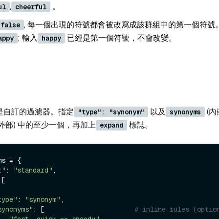
,
。
ul
cheerful
, 每一個出現的符號都會被改寫成該群組中的第一個符號
 false
; 輸入
已經是第一個符號，不會改變。
appy
happy
是自訂的過濾器。指定
以及
(內
"type": "synonym"
synonyms
(外部) 中的至少一個，再加上
標誌。
expand
s = {

r"
: 
"standard"
,

[

type"
: 
"synonym"
,

synonyms"
: [                       
# inline rules (optio