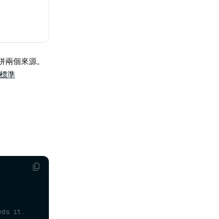
併兩個來源。
標準
。
eds it.