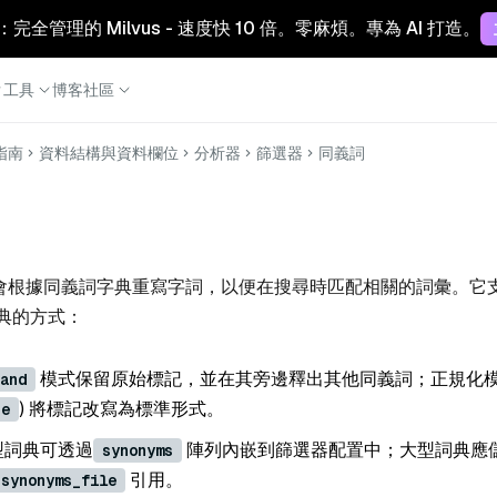
Cloud：完全管理的 Milvus - 速度快 10 倍。零麻煩。專為 AI 打造。
工具
博客
社區
指南
資料結構與資料欄位
分析器
篩選器
同義詞
會根據同義詞字典重寫字詞，以便在搜尋時匹配相關的詞彙。它
典的方式：
模式保留原始標記，並在其旁邊釋出其他同義詞；正規化模式
and
) 將標記改寫為標準形式。
se
小型詞典可透過
陣列內嵌到篩選器配置中；大型詞典應
synonyms
引用。
synonyms_file