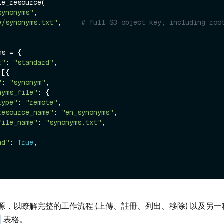
e_resource(

synonyms"
,

e/synonyms.txt"
,     
# full S3 object key, including roo
s = {

r"
: 
"standard"
,

[{

"
: 
"synonym"
,

nyms_file"
: {

type"
: 
"remote"
,

resource_name"
: 
"en_synonyms"
,

file_name"
: 
"synonyms.txt"
,

nd"
: 
True
,

源，以瞭解完整的工作流程 (上傳、註冊、列出、移除) 以及另一
表格。