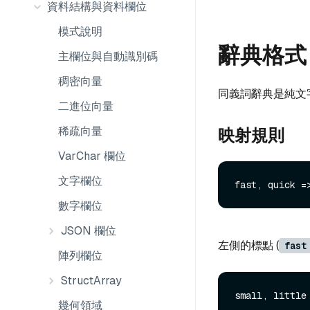
資料結構與資料欄位
模式說明
辭典格式
主欄位與自動識別碼
稠密向量
同義詞辭典是純文
二進位向量
稀疏向量
映射規則
VarChar 欄位
文字欄位
數字欄位
JSON 欄位
左側的標點 (
fast
陣列欄位
StructArray
幾何領域