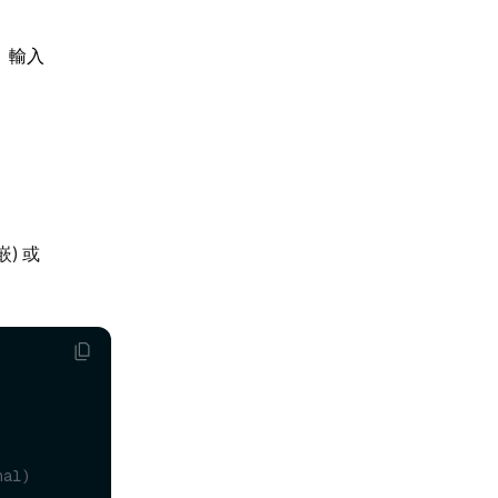
。輸入
嵌) 或
nal)