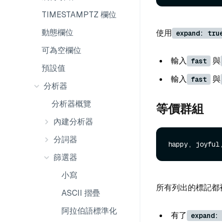
TIMESTAMPTZ 欄位
動態欄位
使用
expand: tru
可為空欄位
輸入
與
fast
預設值
輸入
與
fast
分析器
分析器概覽
等價群組
內建分析器
分詞器
篩選器
小寫
所有列出的標記都
ASCII 摺疊
阿拉伯語標準化
有了
expand: