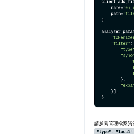
client.add_fil
    name=
"en_
    path=
"fil
)

analyzer_param
"tokenize
"filter"
: 
"type
"syno
"
"
"
        },

"expa
    }],

請參閱管理檔案資
"type": "local"