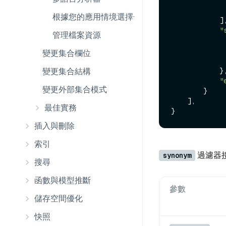
根據您的應用情境選擇合適的分析儀
            ],

"
管理檔案資源
變更集合欄位
變更集合結構
            },

"
變更外部集合模式
        }

    ],

最佳實務
插入與刪除
索引
過濾器
synonym
搜尋
函數與模型推斷
參數
儲存空間優化
快照