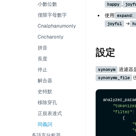
,
小數位數
happy
joyf
僅限字母數字
使用
expand:
→
joyful
h
Cnalphanumonly
Cncharonly
拼音
設定
長度
過濾器
停止
synonym
synonyms_file
解合器
史特默
analyzer_param
移除穿孔
"tokenize
"filter"
: 
正規表達式
        {

同義詞
"
"
多語言分析器