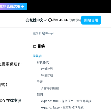
立即免費試用 →
開始使用
繁體中文
星標
45.5K
預約示範
翻譯者
目錄
同義詞
辭典格式
支援兩種運作
映射規則
等價群組
設定
 (
外部字典檔案
範例
儲存在
檔案資
expand: true - 保留原文，增加同義詞
expand: false - 重寫為標準形式