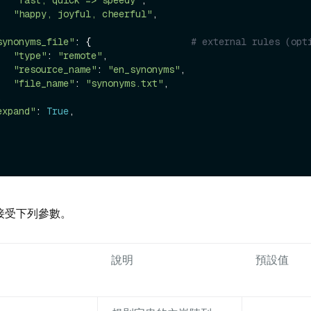
"fast, quick => speedy"
,

"happy, joyful, cheerful"
,

synonyms_file"
: {                  
# external rules (opt
"type"
: 
"remote"
,

"resource_name"
: 
"en_synonyms"
,

"file_name"
: 
"synonyms.txt"
,

expand"
: 
True
,

接受下列參數。
說明
預設值