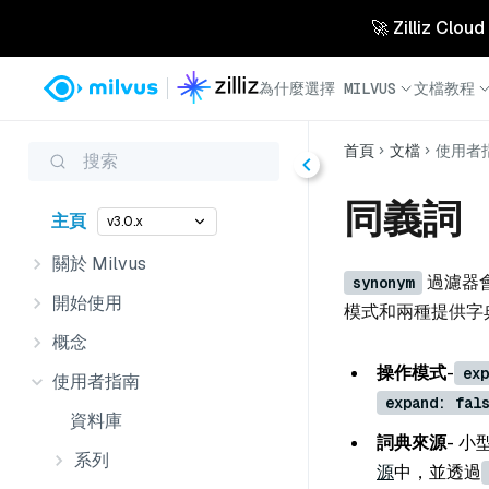
🚀 Zilliz 
為什麼選擇 MILVUS
文檔
教程
首頁
文檔
使用者
搜索
同義詞
主頁
v3.0.x
關於 Milvus
過濾器
synonym
開始使用
模式和兩種提供字
概念
操作模式
-
exp
使用者指南
expand: fal
資料庫
詞典來源
- 
系列
源
中，並透過