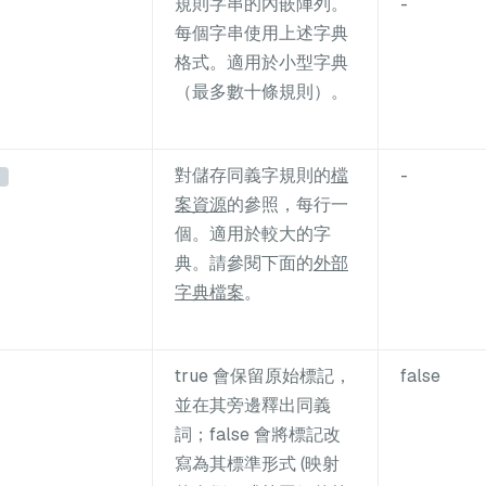
規則字串的內嵌陣列。
-
每個字串使用上述字典
格式。適用於小型字典
（最多數十條規則）。
對儲存同義字規則的
檔
-
案資源
的參照，每行一
個。適用於較大的字
典。請參閱下面的
外部
字典檔案
。
true 會保留原始標記，
false
並在其旁邊釋出同義
詞；false 會將標記改
寫為其標準形式 (映射