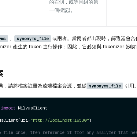
的右側，或等同組的第
一個標記)。
、
或兩者。當兩者都出現時，篩選器會合
yms
synonyms_file
izer 產生的 token 進行操作；因此，它必須與 tokenizer (例如
案
典，請將檔案註冊為遠端檔案資源，並從
引用
synonyms_file
 
import
 MilvusClient

usClient(uri=
"http://localhost:19530"
)

e file once, then reference it from any analyzer that ne