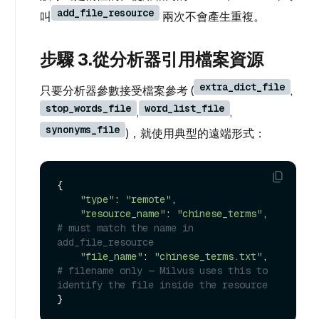
add_file_resource
叫
兩次不會產生重複。
步驟 3.從分析器引用檔案資源
extra_dict_file
只要分析器參數接受檔案參考 (
,
stop_words_file
word_list_file
,
,
synonyms_file
)，就使用典型的遠端形式：
{

"type"
: 
"remote"
,

"resource_name"
: 
"chinese_terms"
,    
# must match the name in 
add_file_resource
"file_name"
: 
"chinese_terms.txt"
,    
# filename only — Milvus uses this to 
identify the file inside the resource