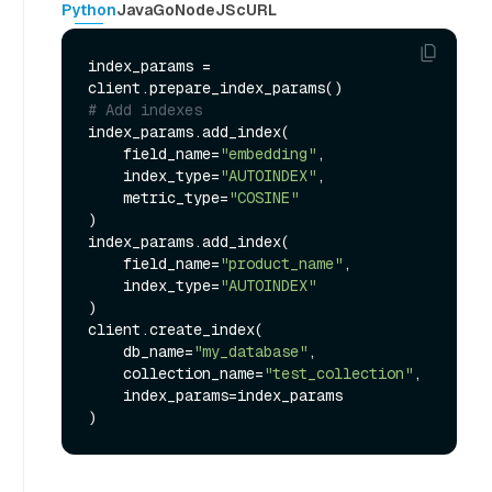
Python
Java
Go
NodeJS
cURL
index_params = 
# Add indexes
index_params.add_index(

    field_name=
"embedding"
,

    index_type=
"AUTOINDEX"
,

    metric_type=
"COSINE"
)

index_params.add_index(

    field_name=
"product_name"
,

    index_type=
"AUTOINDEX"
)

client.create_index(

    db_name=
"my_database"
,

    collection_name=
"test_collection"
,

    index_params=index_params
