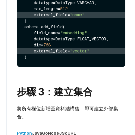
    datatype=DataType.VARCHAR,

    max_length=
512
    external_field=
"name"
)

schema.add_field(

    field_name=
"embedding"
,

    datatype=DataType.FLOAT_VECTOR,

    dim=
768
    external_field=
"vector"
步驟 3：建立集合
將所有欄位新增至資料結構後，即可建立外部集
合。
Python
Java
Go
NodeJS
cURL