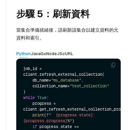
步驟 5：刷新資料
當集合準備就緒後，請刷新該集合以建立資料的元
資料和索引。
Python
Java
Go
NodeJS
cURL
job_id = 
client.refresh_external_collection(

    db_name=
"my_database"
,

    collection_name=
"test_collection"
while
True
:

    progress = 
client.get_refresh_external_collection_progres
print
(
f"  
{progress.state}
: 
{progress.progress}
%"
)

if
 progress.state == 