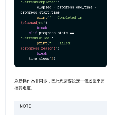
"RefreshCompleted"
:

        elapsed = progress.end_time - 
progress.start_time

print
(
f"  Completed in 
{elapsed}
ms"
)

break
elif
 progress.state == 
"RefreshFailed"
:

print
(
f"  Failed: 
{progress.reason}
"
)

break
    time.sleep(
2
刷新操作為非同步，因此您需要設定一個迴圈來監
控其進度。