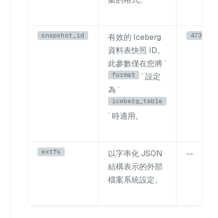
snapshot_id
4739843
有效的 Iceberg
資料表快照 ID。
此參數僅在您將 `
format
` 設定
為 `
iceberg_table
` 時適用。
extfs
以字串化 JSON
--
結構表示的外部
檔案系統設定。