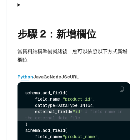
步驟 2：新增欄位
當資料結構準備就緒後，您可以依照以下方式新增
欄位：
Python
Java
Go
NodeJS
cURL
schema.add_field(

    field_name=
"product_id"
,

    external_field=
"id"
# field name in 
the external data file
)

schema.add_field(

    field_name=
"product_name"
,
