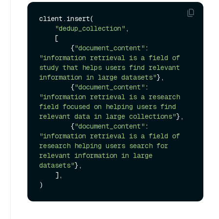
client.insert(

"dedup_collection"
,

    [

        {
"document_content"
: 
"information retrieval is a field of 
study that helps users find relevant 
information in large datasets"
},

        {
"document_content"
: 
"information retrieval is a research 
field focused on helping users find 
relevant data in large collections"
},

        {
"document_content"
: 
"information retrieval is a field of 
research helping users search for 
relevant information in large 
datasets"
},

    ],
