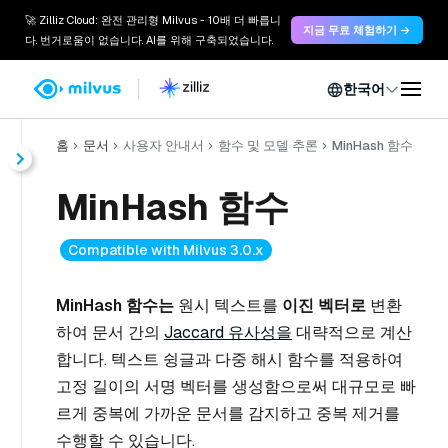
🚀 Zilliz Cloud: 완전 관리형 Milvus - 10배 더 빠릅니
지금 무료 체험하기 →
다. 번거로움이 없습니다. AI를 위해 구축되었습니다.
한국어
홈
문서
사용자 안내서
함수 및 모델 추론
MinHash 함수
MinHash 함수
Compatible with Milvus 3.0.x
MinHash 함수는
원시 텍스트를
이진 벡터로
변환
하여 문서 간의
Jaccard 유사성을
대략적으로 계산
합니다. 텍스트 슁글과 다중 해시 함수를 적용하여
고정 길이의 서명 벡터를 생성함으로써 대규모로 빠
르게 중복에 가까운 문서를 감지하고 중복 제거를
수행할 수 있습니다.