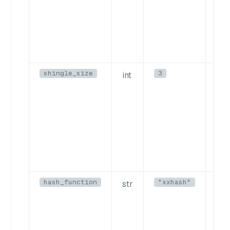
합니
25
819
shingle_size
3
int
대상
N-
다.
이 
문자
일
hash_function
"xxhash"
str
사용
입니