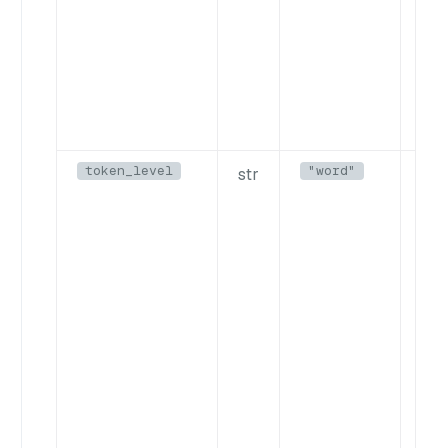
token_level
"word"
str
토큰