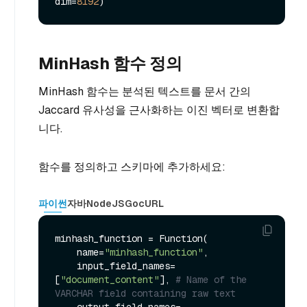
dim=
8192
MinHash 함수 정의
MinHash 함수는 분석된 텍스트를 문서 간의
Jaccard 유사성을 근사화하는 이진 벡터로 변환합
니다.
함수를 정의하고 스키마에 추가하세요:
파이썬
자바
NodeJS
Go
cURL
minhash_function = Function(

    name=
"minhash_function"
,

    input_field_names=
[
"document_content"
], 
# Name of the 
VARCHAR field containing raw text