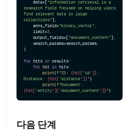
    data=[
"information retrieval is a 
research field focused on helping users 
find relevant data in large 
collections"
],

    anns_field=
"binary_vector"
,

    limit=
3
,

    output_fields=[
"document_content"
],

    search_params=search_params,

)

for
 hits 
in
 results:

for
 hit 
in
 hits:

print
(
f"ID: 
{hit[
'id'
]}
, 
Distance: 
{hit[
'distance'
]}
"
)

print
(
f"Document: 
{hit[
'entity'
][
'document_content'
]}
"
다음 단계