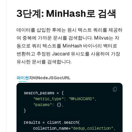
3단계: MinHash로 검색
데이터를 삽입한 후에는 원시 텍스트 쿼리를 제공하
여 중복에 가까운 문서를 검색합니다. Milvus는 자
동으로 쿼리 텍스트를 MinHash 바이너리 벡터로
변환하고 추정된 Jaccard 유사도를 사용하여 가장
유사한 문서를 검색합니다.
파이썬
자바
NodeJS
Go
cURL
search_params = {

"metric_type"
: 
"MHJACCARD"
,

"params"
: {},

}

results = client.search(

    collection_name=
"dedup_collection"
,
