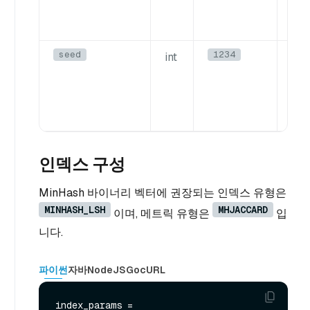
seed
1234
int
Mi
기화
의 
인덱스 구성
MinHash 바이너리 벡터에 권장되는 인덱스 유형은
MINHASH_LSH
MHJACCARD
이며, 메트릭 유형은
입
니다.
파이썬
자바
NodeJS
Go
cURL
index_params = 