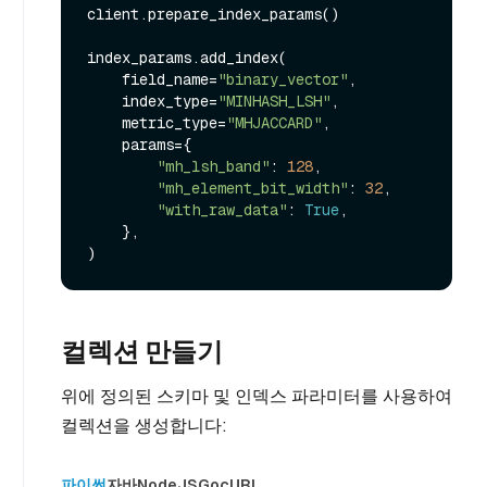
client.prepare_index_params()

index_params.add_index(

    field_name=
"binary_vector"
,

    index_type=
"MINHASH_LSH"
,

    metric_type=
"MHJACCARD"
,

    params={

"mh_lsh_band"
: 
128
,

"mh_element_bit_width"
: 
32
,

"with_raw_data"
: 
True
,

    },

컬렉션 만들기
위에 정의된 스키마 및 인덱스 파라미터를 사용하여
컬렉션을 생성합니다:
파이썬
자바
NodeJS
Go
cURL