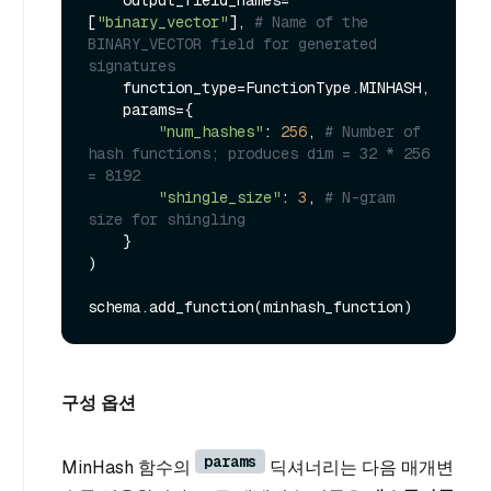
    output_field_names=
[
"binary_vector"
], 
# Name of the 
BINARY_VECTOR field for generated 
signatures
    function_type=FunctionType.MINHASH,

    params={

"num_hashes"
: 
256
, 
# Number of 
hash functions; produces dim = 32 * 256 
= 8192
"shingle_size"
: 
3
, 
# N-gram 
size for shingling
    }

)

구성 옵션
params
MinHash 함수의
딕셔너리는 다음 매개변