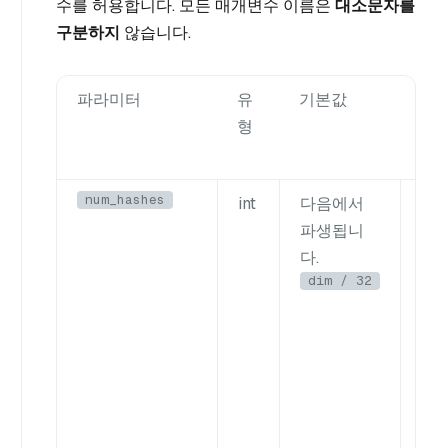
수를 허용합니다. 모든 매개변수 이름은
대소문자를
구분하지
않습니다.
파라미터
유
기본값
설
형
num_hashes
int
다음에서
서명
파생됩니
해시
다.
입니
dim / 32
너리
32
nu
입니
록 
서 
지만