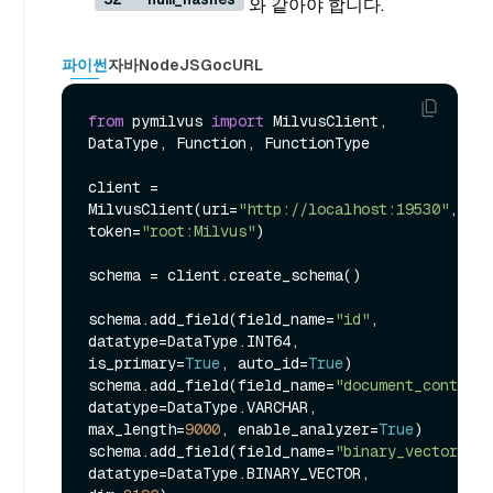
와 같아야 합니다.
파이썬
자바
NodeJS
Go
cURL
from
 pymilvus 
import
 MilvusClient, 
DataType, Function, FunctionType

client = 
MilvusClient(uri=
"http://localhost:19530"
, 
token=
"root:Milvus"
)

schema = client.create_schema()

schema.add_field(field_name=
"id"
, 
datatype=DataType.INT64, 
is_primary=
True
, auto_id=
True
)

schema.add_field(field_name=
"document_content"
datatype=DataType.VARCHAR, 
max_length=
9000
, enable_analyzer=
True
)

schema.add_field(field_name=
"binary_vector"
, 
datatype=DataType.BINARY_VECTOR, 