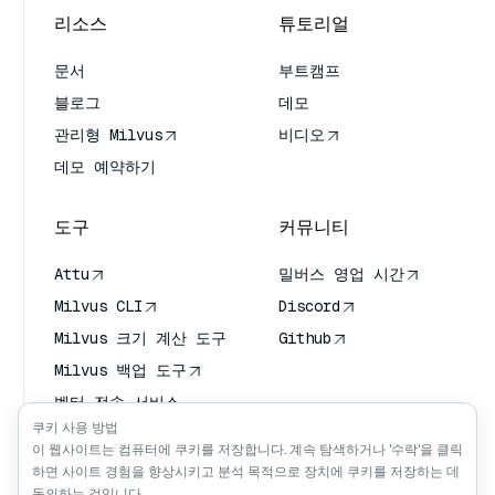
리소스
튜토리얼
문서
부트캠프
블로그
데모
관리형 Milvus
비디오
데모 예약하기
도구
커뮤니티
Attu
밀버스 영업 시간
Milvus CLI
Discord
Milvus 크기 계산 도구
Github
Milvus 백업 도구
벡터 전송 서비스
(VTS)
쿠키 사용 방법
이 웹사이트는 컴퓨터에 쿠키를 저장합니다. 계속 탐색하거나 '수락'을 클릭
딥 서처
하면 사이트 경험을 향상시키고 분석 목적으로 장치에 쿠키를 저장하는 데
클로드 컨텍스트
동의하는 것입니다.