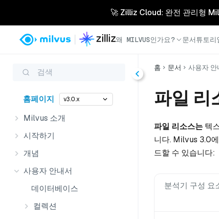
🚀 Zilliz Cloud: 완전 관
왜 MILVUS인가요?
문서
튜토리
홈
문서
사용자 안
검색
파일 리
홈페이지
v3.0.x
Milvus 소개
파일 리소스는
텍스
시작하기
니다. Milvus 
드할 수 있습니다:
개념
사용자 안내서
분석기 구성 요
데이터베이스
컬렉션