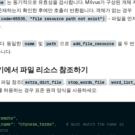
는 동기적으로 유효성을 검사합니다. Milvus가 구성된 개체
ce
존재하는지 확인한 후에만 호출이 반환됩니다. 객체가 없는 경우
- 파일을 먼
(code=65535, "file resource path not exist")
.
다. 동일한
및
으로
을 두 번
name
path
add_file_resource
니다.
석기에서 파일 리소스 참조하기
파일 참조(
,
,
extra_dict_file
stop_words_file
word_list
를 허용하는 경우 표준 원격 양식을 사용하세요:
remote"
,

_name"
: 
"chinese_terms"
,    
# must match the name in 
urce