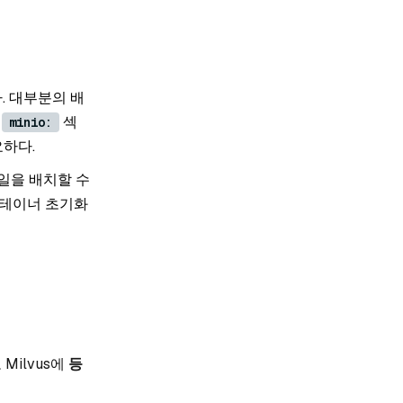
. 대부분의 배
의
섹
minio:
요하다.
일을 배치할 수
컨테이너 초기화
Milvus에
등