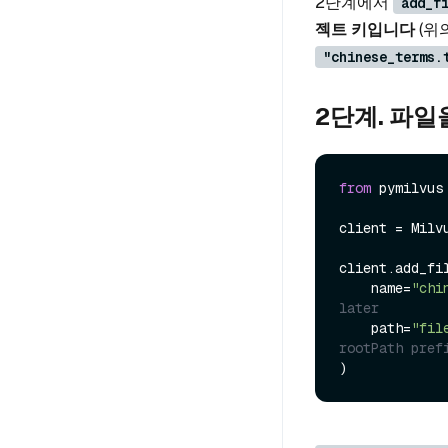
2단계에서
add_f
젝트 키입니다
(위
"chinese_terms.
2단계. 파일
from
 pymilvus
client = Milv
client.add_fil
    name=
"chi
later
    path=
"fil
rootPath pref