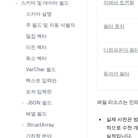
지에바 토큰화
스키마 및 데이터 필드
스키마 설명
주 필드 및 자동 식별자
필터 중지
밀집 벡터
이진 벡터
디컴파운더 필
희소 벡터
VarChar 필드
동의어 필터
텍스트 입력란
숫자 입력란
파일 리소스는 인라
JSON 필드
배열 필드
실제 사전은 방
StructArray
적으로 수천 
실적입니다.
기하학 분야