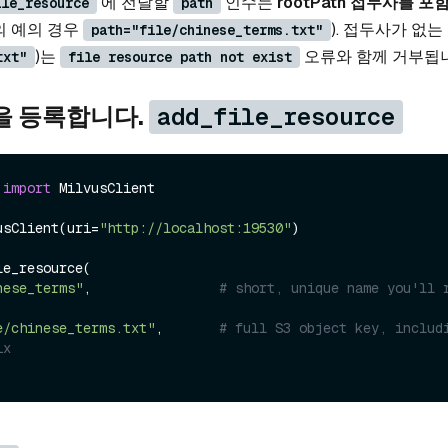
에 전달할
인수는
rootPath 접두사를 포
ile_resource
path
의 예의 경우
). 접두사가 없는
path="file/chinese_terms.txt"
)는
오류와 함께 거부됩
txt"
file resource path not exist
을 등록합니다.
add_file_resource
 
import
 MilvusClient

usClient(uri=
"http://localhost:19530"
)

e_resource(

nese_terms"
,                
# short, unique name you'll r
e/chinese_terms.txt"
,       
# full S3 object key, includi
ix