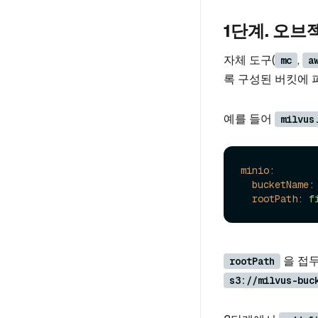
1단계. 오브
자체 도구(
,
mc
a
록 구성된 버킷에 
예를 들어
milvus
minio:
bucketName:
rootPath:
f
을 접
rootPath
s3://milvus-buc