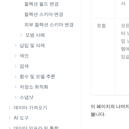
서
컬렉션 필드 변경
컬렉션 스키마 변경
외부 컬렉션 스키마 변경
로컬
모든
터 
모범 사례
밍 
삽입 및 삭제
템에
색인
있습
검색
함수 및 모델 추론
저장소 최적화
스냅샷
이 페이지의 나머지
데이터 가져오기
봅니다.
AI 도구
데이터 인프라 및 통합