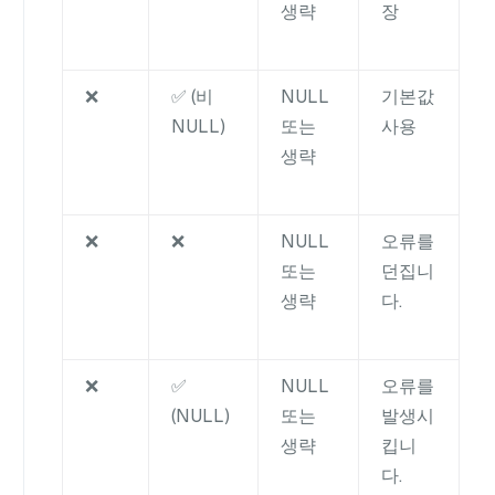
생략
장
❌
✅ (비
NULL
기본값
NULL)
또는
사용
생략
❌
❌
NULL
오류를
또는
던집니
생략
다.
❌
✅
NULL
오류를
(NULL)
또는
발생시
생략
킵니
다.