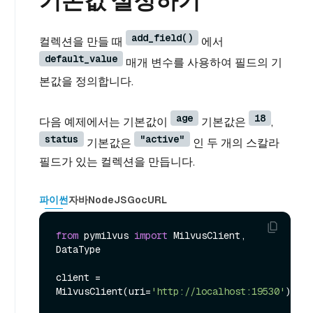
기본값 설정하기
add_field()
컬렉션을 만들 때
에서
default_value
매개 변수를 사용하여 필드의 기
본값을 정의합니다.
age
18
다음 예제에서는 기본값이
기본값은
,
status
"active"
기본값은
인 두 개의 스칼라
필드가 있는 컬렉션을 만듭니다.
파이썬
자바
NodeJS
Go
cURL
from
 pymilvus 
import
 MilvusClient, 
DataType

client = 
MilvusClient(uri=
'http://localhost:19530'
)
