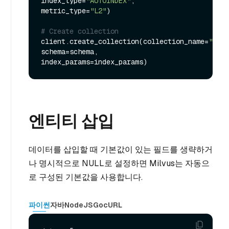
index_type=
"AUTOINDEX"
, 
metric_type=
"L2"
)

# Create collection
client.create_collection(collection_name=
"my_c
schema=schema, 
엔티티 삽입
데이터를 삽입할 때 기본값이 있는 필드를 생략하거
나 명시적으로 NULL로 설정하면 Milvus는 자동으
로 구성된 기본값을 사용합니다.
파이썬
자바
NodeJS
Go
cURL