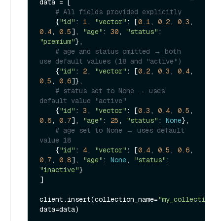
data = [

# All fields provided explicitly
    {
"id"
: 
1
, 
"vector"
: [
0.1
, 
0.2
, 
0.3
, 
0.4
, 
0.5
], 
"age"
: 
30
, 
"status"
: 
"premium"
},

# age and status omitted → both 
use default values (18 and "active")
    {
"id"
: 
2
, 
"vector"
: [
0.2
, 
0.3
, 
0.4
, 
0.5
, 
0.6
]},

# status set to None → uses 
default value "active"
    {
"id"
: 
3
, 
"vector"
: [
0.3
, 
0.4
, 
0.5
, 
0.6
, 
0.7
], 
"age"
: 
25
, 
"status"
: 
None
},

# age set to None → uses default 
value 18
    {
"id"
: 
4
, 
"vector"
: [
0.4
, 
0.5
, 
0.6
, 
0.7
, 
0.8
], 
"age"
: 
None
, 
"status"
: 
"inactive"
}

]

client.insert(collection_name=
"my_collection"
, 