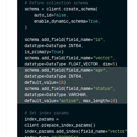
# Define collection schema
schema = client.create_schema(

    auto_id=
False
,

    enable_dynamic_schema=
True
,

)

schema.add_field(field_name=
"id"
, 
datatype=DataType.INT64, 
is_primary=
True
)

schema.add_field(field_name=
"vector"
, 
datatype=DataType.FLOAT_VECTOR, dim=
5
schema.add_field(field_name=
"age"
, 
datatype=DataType.INT64, 
default_value=
18
)
schema.add_field(field_name=
"status"
, 
datatype=DataType.VARCHAR, 
default_value=
"active"
, max_length=
10
)
# Set index params
index_params = 
client.prepare_index_params()

index_params.add_index(field_name=
"vector"
, 