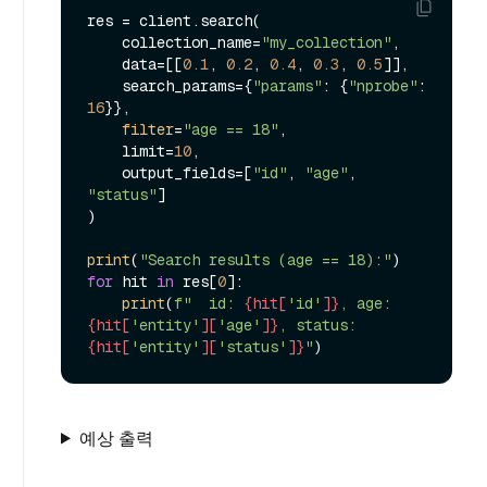
res = client.search(

    collection_name=
"my_collection"
,

    data=[[
0.1
, 
0.2
, 
0.4
, 
0.3
, 
0.5
]],

    search_params={
"params"
: {
"nprobe"
: 
16
}},

filter
=
"age == 18"
,

    limit=
10
,

    output_fields=[
"id"
, 
"age"
, 
"status"
]

)

print
(
"Search results (age == 18):"
for
 hit 
in
 res[
0
]:

print
(
f"  id: 
{hit[
'id'
]}
, age: 
{hit[
'entity'
][
'age'
]}
, status: 
{hit[
'entity'
][
'status'
]}
"
예상 출력