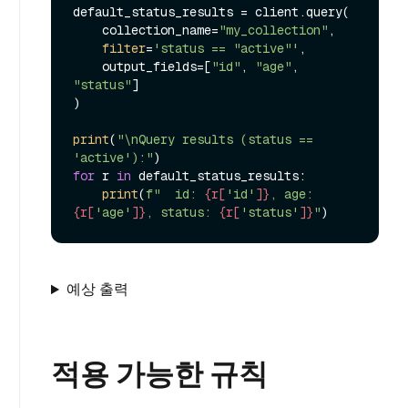
default_status_results = client.query(

    collection_name=
"my_collection"
,

filter
=
'status == "active"'
,

    output_fields=[
"id"
, 
"age"
, 
"status"
]

)

print
(
"\nQuery results (status == 
'active'):"
for
 r 
in
 default_status_results:

print
(
f"  id: 
{r[
'id'
]}
, age: 
{r[
'age'
]}
, status: 
{r[
'status'
]}
"
예상 출력
적용 가능한 규칙