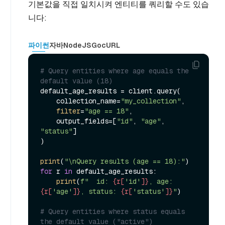
기본값을 직접 일치시켜 엔티티를 쿼리할 수도 있습
니다:
파이썬
자바
NodeJS
Go
cURL
# Query entities where age equals the 
default value (18)
default_age_results = client.query(

    collection_name=
"my_collection"
,

filter
=
"age == 18"
,

    output_fields=[
"id"
, 
"age"
, 
"status"
]

)

print
(
"\nQuery results (age == 18):"
for
 r 
in
 default_age_results:

print
(
f"  id: 
{r[
'id'
]}
, age: 
{r[
'age'
]}
, status: 
{r[
'status'
]}
"
)

# Query entities where status equals 
the default value ("active")