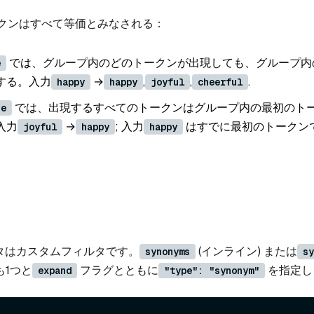
クンはすべて等価とみなされる：
では、グループ内のどのトークンが出現しても、グループ内
e
する。入力
→
,
,
.
happy
happy
joyful
cheerful
では、出現するすべてのトークンはグループ内の最初のト
se
入力
→
; 入力
はすでに最初のトークン
joyful
happy
happy
タはカスタムフィルタです。
(インライン) または
synonyms
sy
も1つと
フラグとともに
を指定し
expand
"type": "synonym"