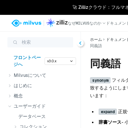
🚀 Zillizクラウド：フル
なぜMILVUSなのか
ドキュメン
ホーム
ドキュメン
検索
同義語
フロントペー
同義語
v3.0.x
ジへ
Milvusについて
フィル
synonym
はじめに
致するようにしま
います：
概念
ユーザーガイド
正規
expand
データベース
辞書ソース
-
コレクション