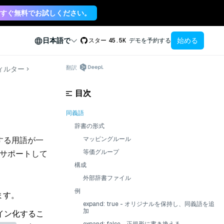
すぐ無料でお試しください。
始める
日本語で
スター
45.5K
デモを予約する
翻訳
ィルター
目次
同義語
辞書の形式
する用語が一
マッピングルール
等価グループ
をサポートして
構成
外部辞書ファイル
例
ます。
expand: true - オリジナルを保持し、同義語を追
加
イン化するこ