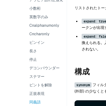
リストされたトー
小数桁
英数字のみ
expand: tru
Cnalphanumonly
ークンが出現
Cncharonly
expand: fal
ピンイン
換えられる。
されない。
長さ
停止
デコンパウンダー
構成
ステマー
フィル
ピントを解除
synonym
(外部) の少なくと
正規表現
同義語