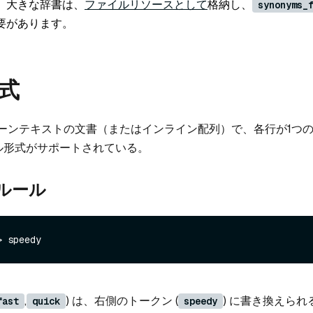
。大きな辞書は、
ファイルリソースとして
格納し、
synonyms_
要があります。
式
ーンテキストの文書（またはインライン配列）で、各行が1つ
ル形式がサポートされている。
ルール
,
) は、右側のトークン (
) に書き換えら
fast
quick
speedy