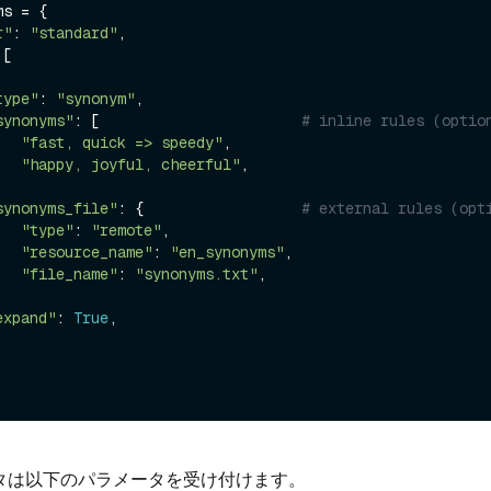
s = {

r"
: 
"standard"
,

[

type"
: 
"synonym"
,

synonyms"
: [                       
# inline rules (optio
"fast, quick => speedy"
,

"happy, joyful, cheerful"
,

synonyms_file"
: {                  
# external rules (opt
"type"
: 
"remote"
,

"resource_name"
: 
"en_synonyms"
,

"file_name"
: 
"synonyms.txt"
,

expand"
: 
True
,

タは以下のパラメータを受け付けます。