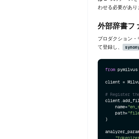
わせる必要があり
外部辞書フ
プロダクション・
て登録し、
synon
from
 pymilvus
client = Milv
# Register th
client.add_fil
    name=
"en_
    path=
"fil
)

analyzer_param
"tokenize