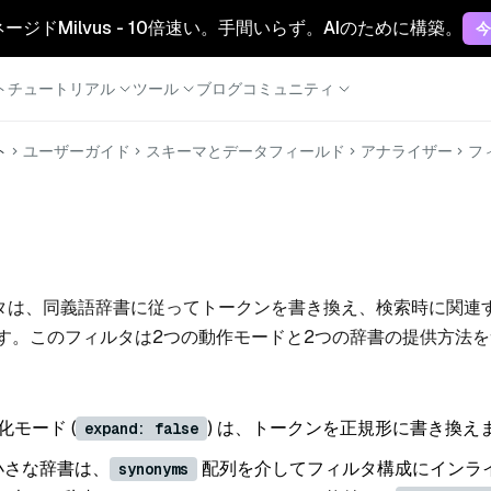
マネージドMilvus - 10倍速い。手間いらず。AIのために構築。
今
ト
チュートリアル
ツール
ブログ
コミュニティ
ト
ユーザーガイド
スキーマとデータフィールド
アナライザー
フ
タは、同義語辞書に従ってトークンを書き換え、検索時に関連
す。このフィルタは2つの動作モードと2つの辞書の提供方法
化モード (
) は、トークンを正規形に書き換え
expand: false
 小さな辞書は、
配列を介してフィルタ構成にインラ
synonyms