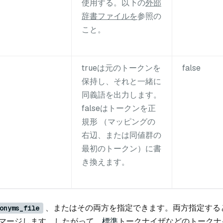
使用する。以下の
外部
辞書ファイルを
参照の
こと。
trueは元のトークンを
false
保持し、それと一緒に
同義語を出力します。
falseはトークンを正
規形 （マッピングの
右辺、または同値群の
最初のトークン）に書
き換えます。
、またはその両方を指定できます。両方指定する
onyms_file
をマージします。したがって、
標準
トークナイザなどのトークナ