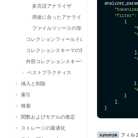
analyzer_param
多言語アナライザ
"tokenize
"filter"
: 
用途に合ったアナライザーを選ぶ
        {

ファイルリソースの管理
"
"
コレクションフィールドの変更
コレクションスキーマの変更
            ],

"
外部コレクションスキーマの変更
ベストプラクティス
挿入と削除
            },

"
索引
        }

    ],

検索
関数およびモデルの推定
ストレージの最適化
フィル
synonym