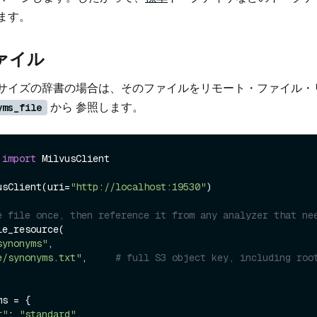
ます。
ァイル
サイズの辞書の場合は、そのファイルをリモート・ファイル・
から 参照します。
yms_file
 
import
 MilvusClient

usClient(uri=
"http://localhost:19530"
)

e file once, then reference it from any analyzer that ne
e_resource(

synonyms"
,

e/synonyms.txt"
,     
# full S3 object key, including roo
s = {

r"
: 
"standard"
,
