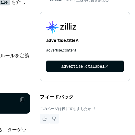
expand: false - 正規形に書き換える
を介し
file
advertise.titleA
advertise.content
のルールを定義
advertise.ctaLabel
フィードバック
このページは役に立ちましたか ？
れる。ターゲッ