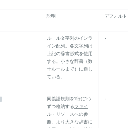
説明
デフォルト
ルール文字列のインラ
-
イン配列。各文字列は
上記の辞書形式を使用
する。小さな辞書（数
十ルールまで）に適し
ている。
同義語規則を1行に1つ
-
ずつ格納する
ファイ
ル・リソースへの
参
照。より大きな辞書に