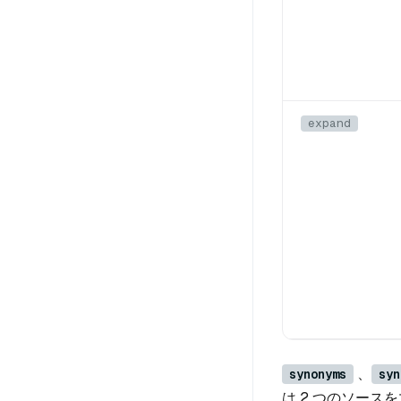
expand
、
synonyms
syn
は 2 つのソース