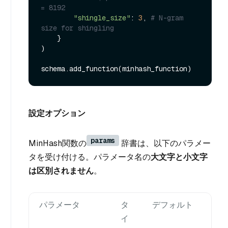
= 8192
"shingle_size"
: 
3
, 
# N-gram 
size for shingling
    }

)

設定オプション
params
MinHash関数の
辞書は、以下のパラメー
タを受け付ける。パラメータ名の
大文字と小文字
は区別されません
。
パラメータ
タ
デフォルト
説
イ