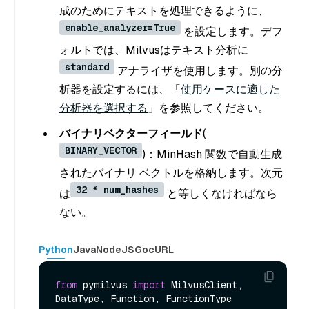
成のためにテキストを処理できるように、
enable_analyzer=True
を設定します。デフ
ォルトでは、Milvusはテキスト分析に
standard
アナライザを使用します。別の分
析器を設定するには、「
使用ケースに適した
分析器を選択する
」を参照してください。
バイナリベクターフィールド
(
BINARY_VECTOR
)：MinHash 関数で自動生成
されたバイナリ ベクトルを格納します。次元
32 * num_hashes
は
と等しくなければなら
ない。
Python
Java
NodeJS
Go
cURL
from
 pymilvus 
import
 MilvusClient, 
DataType, Function, FunctionType
