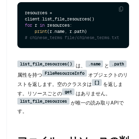
resources = 
for
 r 
in
 resources:

print
# chinese_terms file/chinese_terms.txt
list_file_resources()
.name
.path
は、
と
FileResourceInfo
属性を持つ
オブジェクトのリ
[]
ストを返します。空のクラスタは
を返しま
get
す。リソースごとの
はありません。
list_file_resources
が唯一の読み取りAPIで
す。