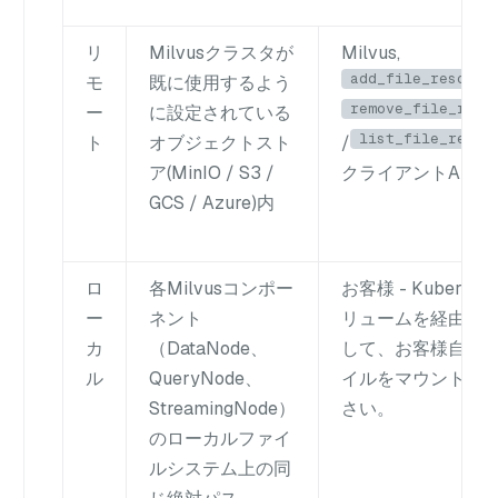
リ
Milvusクラスタが
Milvus,
add_file_resourc
モ
既に使用するよう
remove_file_reso
ー
に設定されている
list_file_resou
ト
オブジェクトスト
/
ア(MinIO / S3 /
クライアントAPI経
GCS / Azure)内
ロ
各Milvusコンポー
お客様 - Kubernet
ー
ネント
リュームを経由す
カ
（DataNode、
して、お客様自身
ル
QueryNode、
イルをマウントし
StreamingNode）
さい。
のローカルファイ
ルシステム上の同