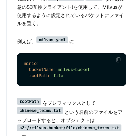
意のS3互換クライアント)を使用して、Milvusが
使用するように設定されているバケットにファイ
ルを置く。
milvus.yaml
例えば、
に
minio:
bucketName:
milvus-bucket
rootPath:
file
rootPath
をプレフィックスとして
chinese_terms.txt
という名前のファイルをア
ップロードすると、オブジェクトは
s3://milvus-bucket/file/chinese_terms.txt