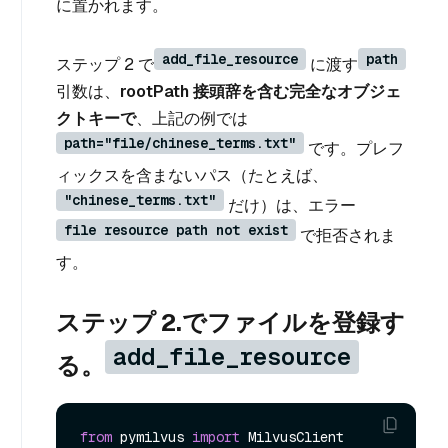
に置かれます。
add_file_resource
path
ステップ 2 で
に渡す
引数は、
rootPath 接頭辞を含む完全なオブジェ
クトキーで
、上記の例では
path="file/chinese_terms.txt"
です。プレフ
ィックスを含まないパス（たとえば、
"chinese_terms.txt"
だけ）は、エラー
file resource path not exist
で拒否されま
す。
ステップ 2.でファイルを登録す
add_file_resource
る。
from
 pymilvus 
import
 MilvusClient
