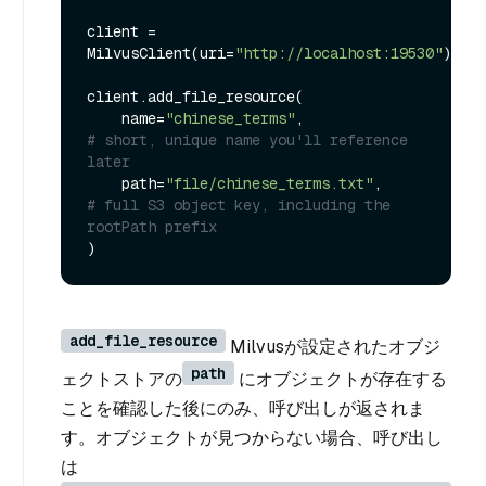
client = 
MilvusClient(uri=
"http://localhost:19530"
)

client.add_file_resource(

    name=
"chinese_terms"
,                
# short, unique name you'll reference 
later
    path=
"file/chinese_terms.txt"
,       
# full S3 object key, including the 
rootPath prefix
add_file_resource
Milvusが設定されたオブジ
path
ェクトストアの
にオブジェクトが存在する
ことを確認した後にのみ、呼び出しが返されま
す。オブジェクトが見つからない場合、呼び出し
は