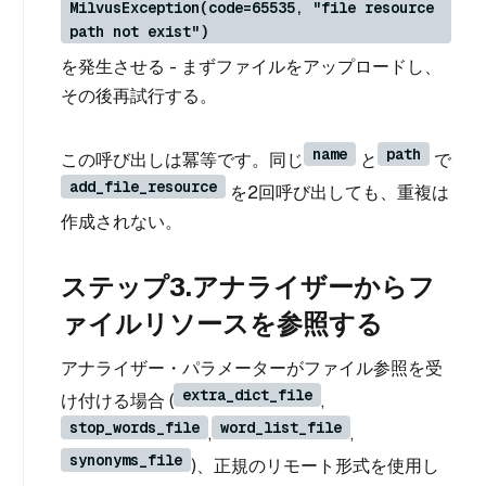
MilvusException(code=65535, "file resource
path not exist")
を発生させる - まずファイルをアップロードし、
その後再試行する。
name
path
この呼び出しは冪等です。同じ
と
で
add_file_resource
を2回呼び出しても、重複は
作成されない。
ステップ3.アナライザーからフ
ァイルリソースを参照する
アナライザー・パラメーターがファイル参照を受
extra_dict_file
け付ける場合 (
,
stop_words_file
word_list_file
,
,
synonyms_file
)、正規のリモート形式を使用し