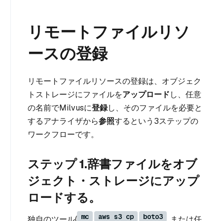
リモートファイルリソ
ースの登録
リモートファイルリソースの登録は、オブジェク
トストレージにファイルを
アップロード
し、任意
の名前でMilvusに
登録
し、そのファイルを必要と
するアナライザから
参照
するという3ステップの
ワークフローです。
ステップ 1.辞書ファイルをオブ
ジェクト・ストレージにアップ
ロードする。
mc
aws s3 cp
boto3
独自のツール(
,
,
, または任