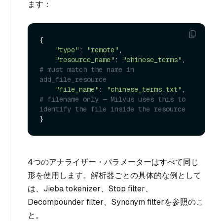
ます：
{

"type"
: 
"remote"
,

"resource_name"
: 
"chinese_terms"
,    
# must match the name in 
add_file_resource
"file_name"
: 
"chinese_terms.txt"
,    
# filename only — Milvus uses this to 
identify the file inside the resource
4つのアナライザー・パラメーターはすべて同じ
形を使用します。解析器ごとの具体的な例として
は、Jieba tokenizer、Stop filter、
Decompounder filter、Synonym filterを参照のこ
と。