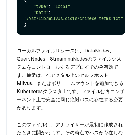
{

"type"
: 
"local"
,

"path"
: 
"/var/lib/milvus/dicts/chinese_terms.txt"
,

ローカルファイルリソースは、DataNodes、
QueryNodes、StreamingNodesのファイルシス
テムをコントロールするデプロイでのみ有効で
す。通常は、ベアメタル上のセルフホスト
Milvus、またはボリュームマウントを追加できる
Kubernetesクラスタ上です。ファイルは各コンポ
ーネント上で完全に同じ絶対パスに存在する必要
があります。
このファイルは、アナライザーが最初に作成され
たときに開かれます。その時点でパスが存在しな